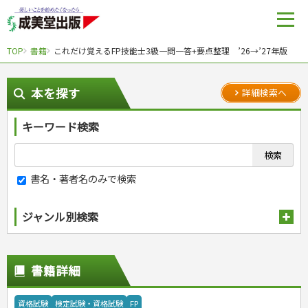
TOP
書籍
これだけ覚えるFP技能士3級一問一答+要点整理 ’26→’27年版
本を探す
詳細検索へ
キーワード検索
書名・著者名のみで検索
ジャンル別検索
趣味・娯楽
スポーツ
生活・暮らし
書籍詳細
自然・アウトドア・ペット
スポーツルール
料理
健康と保育
娯楽・ゲーム・占い
野球
アウトドア
手芸・クラフト
料理・レシピ
資格試験
検定試験・資格試験
FP