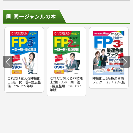
同一ジャンルの本
これだけ覚えるFP技能
これだけ覚えるFP技能
FP技能士3級最速合格
士3級一問一答+要点整
士2級・AFP一問一答
ブック ’25→’26年版
理 ’26→’27年版
+要点整理 ’26→’27
年版