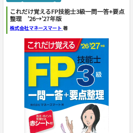
カルチャー・芸術・趣味
ゴルフ
犬・猫
ナンプレ
家庭医学・健康
こどもの本
住まい・インテリア・暮らし
おもてなし・ごちそう料理
編み物
辞典・語学
トレーニング
ペット・飼育
囲碁・将棋・麻雀
鉄道・車・自転車
看護・介護
ツボ・マッサージ
これだけ覚えるFP技能士3級一問一答+要点
美容・ファッション
各国料理
ソーイング
インテリア・ハウジング
児童一般
就職活動
運転免許
ジュニアスポーツ
園芸・野菜づくり
ゲーム・マジック
音楽・楽器
辞典
保育・教育
家庭医学・病気
看護一般
整理 ’26→’27年版
冠婚葬祭・手紙・ペン字
お弁当
クラフト
収納・掃除・暮らし
ダイエット・エクササイズ
学参・ドリル
おりがみ・あやとり
その他スポーツ
雑学
家相・風水・占い
趣味・鑑賞・カメラ
語学・旅行会話
原付・二輪
健康知識
介護一般
パネルシアター
就職活動
資格試験
妊娠・出産・育児
健康メニュー・ダイエット
メイク・ネイル・ヘア
冠婚葬祭・スピーチ・マナー
なぞなぞ・ゲーム
夏休みドリル
絵画・デッサン
普通免許
株式会社マネースマート
著
栄養事典
指導マニュアル
就職試験
調理器具クッキング
着物・着つけ
手紙・ペン字
妊娠・出産・育児
占い・心理ゲーム
総復習ドリル
検定試験・資格試験
俳句・詩・ことば
その他免許
ビジネス
生活習慣病
公務員試験
お菓子・ケーキ・パン
離乳食・幼児食・こどもレシピ
のりもの・ずかん
学習・地図
英語検定・TOEIC
経営・経済・法律
飲み物・お酒
旅行・歴史
読み物・絵本
自由研究・読書感想文
漢字検定・数学検定
自己啓発
マネー・株・資産
音と光のでる絵本
えんぴつちょう
簿記検定
国内・海外旅行
文庫
ビジネス・法律
自己啓発
看護・薬学
地理・歴史
国外旅行
簿記・経理・税金・保険
ビジネス読み物
文庫
ダイアリー
ケアマネジャー
国内旅行
地理・地図
その他ビジネス
成美文庫
介護・社会福祉士
散歩・グルメ
歴史
ダイアリー
その他文庫
保育士
プラチナダイアリー プレステージ
司法書士・社労士
行政書士・宅建
FP
衛生管理・運行管理
建築・土木
電気・危険物
調理師
スキル・キャリアアップ