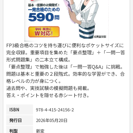
危険物取扱者
消防設備士
登録販売者
その他資格試験
FP3級合格のコツを持ち運びに便利なポケットサイズに
完全収録。重要項目を集めた「要点整理」＋「一問一答
形式問題集」の二本立て構成。
「要点整理」で勉強した後は「一問一答Q&A」に挑戦。
問題は基本と重要の２段階式。効率的な学習ができ、合
格レベルの力が身につく。
過去問や、実技試験の模擬問題も掲載。
答え・ポイントを隠せる赤シート付き。
ISBN
978-4-415-24156-2
発行日
2026年05月20日
判型
新変