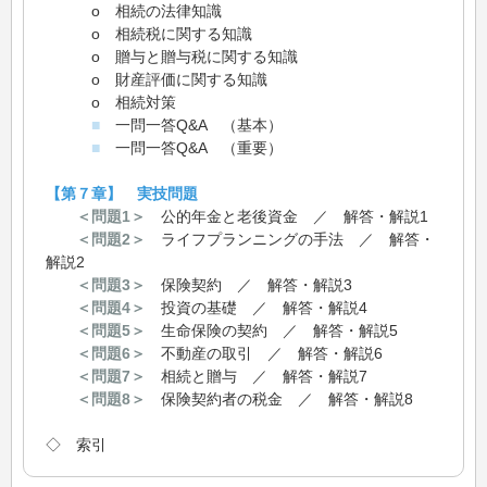
o 相続の法律知識
o 相続税に関する知識
o 贈与と贈与税に関する知識
o 財産評価に関する知識
o 相続対策
■
一問一答Q&A （基本）
■
一問一答Q&A （重要）
【第７章】 実技問題
＜問題1＞
公的年金と老後資金 ／ 解答・解説1
＜問題2＞
ライフプランニングの手法 ／ 解答・
解説2
＜問題3＞
保険契約 ／ 解答・解説3
＜問題4＞
投資の基礎 ／ 解答・解説4
＜問題5＞
生命保険の契約 ／ 解答・解説5
＜問題6＞
不動産の取引 ／ 解答・解説6
＜問題7＞
相続と贈与 ／ 解答・解説7
＜問題8＞
保険契約者の税金 ／ 解答・解説8
◇ 索引