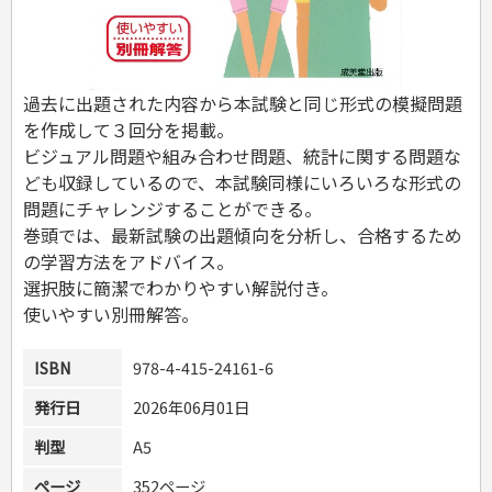
危険物取扱者
消防設備士
登録販売者
その他資格試験
過去に出題された内容から本試験と同じ形式の模擬問題
を作成して３回分を掲載。
ビジュアル問題や組み合わせ問題、統計に関する問題な
ども収録しているので、本試験同様にいろいろな形式の
問題にチャレンジすることができる。
巻頭では、最新試験の出題傾向を分析し、合格するため
の学習方法をアドバイス。
選択肢に簡潔でわかりやすい解説付き。
使いやすい別冊解答。
ISBN
978-4-415-24161-6
発行日
2026年06月01日
判型
A5
ページ
352ページ