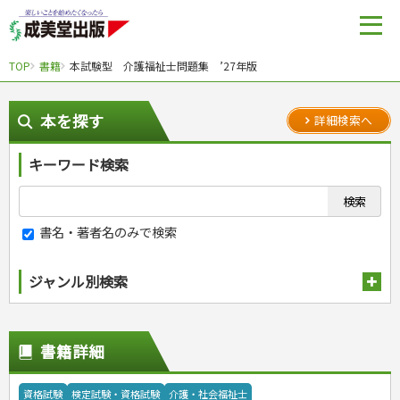
TOP
書籍
本試験型 介護福祉士問題集 ’27年版
本を探す
詳細検索へ
キーワード検索
書名・著者名のみで検索
ジャンル別検索
趣味・娯楽
スポーツ
生活・暮らし
書籍詳細
自然・アウトドア・ペット
スポーツルール
料理
健康と保育
娯楽・ゲーム・占い
野球
アウトドア
手芸・クラフト
料理・レシピ
資格試験
検定試験・資格試験
介護・社会福祉士