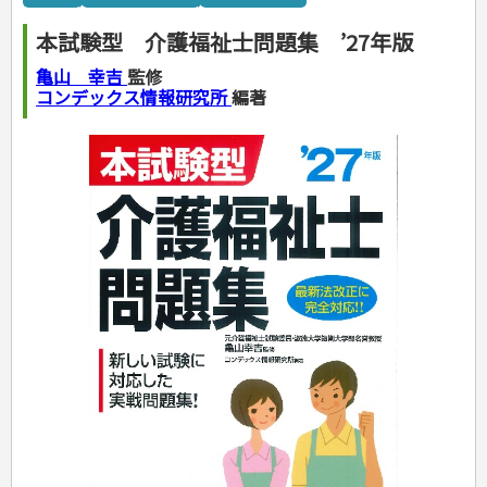
カルチャー・芸術・趣味
ゴルフ
犬・猫
ナンプレ
家庭医学・健康
こどもの本
住まい・インテリア・暮らし
おもてなし・ごちそう料理
編み物
辞典・語学
トレーニング
ペット・飼育
囲碁・将棋・麻雀
鉄道・車・自転車
看護・介護
ツボ・マッサージ
本試験型 介護福祉士問題集 ’27年版
美容・ファッション
各国料理
ソーイング
インテリア・ハウジング
児童一般
就職活動
運転免許
ジュニアスポーツ
園芸・野菜づくり
ゲーム・マジック
音楽・楽器
辞典
保育・教育
家庭医学・病気
看護一般
冠婚葬祭・手紙・ペン字
お弁当
クラフト
収納・掃除・暮らし
ダイエット・エクササイズ
学参・ドリル
おりがみ・あやとり
亀山 幸吉
監修
その他スポーツ
雑学
家相・風水・占い
趣味・鑑賞・カメラ
語学・旅行会話
原付・二輪
健康知識
介護一般
パネルシアター
就職活動
資格試験
妊娠・出産・育児
健康メニュー・ダイエット
メイク・ネイル・ヘア
冠婚葬祭・スピーチ・マナー
なぞなぞ・ゲーム
夏休みドリル
コンデックス情報研究所
編著
絵画・デッサン
普通免許
栄養事典
指導マニュアル
就職試験
調理器具クッキング
着物・着つけ
手紙・ペン字
妊娠・出産・育児
占い・心理ゲーム
総復習ドリル
検定試験・資格試験
俳句・詩・ことば
その他免許
ビジネス
生活習慣病
公務員試験
お菓子・ケーキ・パン
離乳食・幼児食・こどもレシピ
のりもの・ずかん
学習・地図
英語検定・TOEIC
経営・経済・法律
飲み物・お酒
旅行・歴史
読み物・絵本
自由研究・読書感想文
漢字検定・数学検定
自己啓発
マネー・株・資産
音と光のでる絵本
えんぴつちょう
簿記検定
国内・海外旅行
文庫
ビジネス・法律
自己啓発
看護・薬学
地理・歴史
国外旅行
簿記・経理・税金・保険
ビジネス読み物
文庫
ダイアリー
ケアマネジャー
国内旅行
地理・地図
その他ビジネス
成美文庫
介護・社会福祉士
散歩・グルメ
歴史
ダイアリー
その他文庫
保育士
プラチナダイアリー プレステージ
司法書士・社労士
行政書士・宅建
FP
衛生管理・運行管理
建築・土木
電気・危険物
調理師
スキル・キャリアアップ