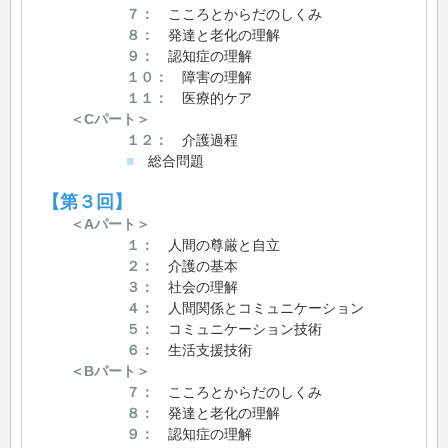
７：
こころとからだのしくみ
８：
発達と老化の理解
９：
認知症の理解
１０：
障害の理解
１１：
医療的ケア
＜Cパート＞
１２：
介護過程
■
総合問題
【第３回】
＜Aパート＞
１：
人間の尊厳と自立
２：
介護の基本
３：
社会の理解
４：
人間関係とコミュニケーション
５：
コミュニケーション技術
６：
生活支援技術
＜Bパート＞
７：
こころとからだのしくみ
８：
発達と老化の理解
９：
認知症の理解