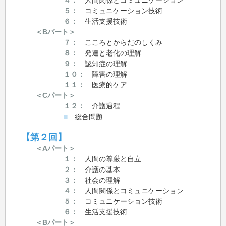
４：
人間関係とコミュニケーション
５：
コミュニケーション技術
６：
生活支援技術
＜Bパート＞
７：
こころとからだのしくみ
８：
発達と老化の理解
９：
認知症の理解
１０：
障害の理解
１１：
医療的ケア
＜Cパート＞
１２：
介護過程
■
総合問題
【第２回】
＜Aパート＞
１：
人間の尊厳と自立
２：
介護の基本
３：
社会の理解
４：
人間関係とコミュニケーション
５：
コミュニケーション技術
６：
生活支援技術
＜Bパート＞