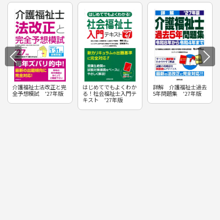
介護福祉士法改正と完
はじめてでもよくわか
詳解 介護福祉士過去
全予想模試 ’27年版
る！社会福祉士入門テ
5年問題集 ’27年版
キスト ’27年版