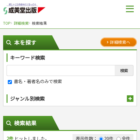
TOP
詳細検索
検索結果
本を探す
詳細検索へ
キーワード検索
書名・著者名のみで検索
ジャンル別検索
趣味・娯楽
スポーツ
生活・暮らし
検索結果
自然・アウトドア・ペット
スポーツルール
料理
健康と保育
娯楽・ゲーム・占い
野球
アウトドア
2件
ヒットしました。
手芸・クラフト
料理・レシピ
表示件数：
20件
全件