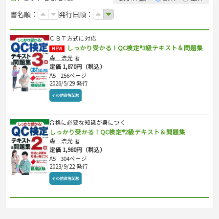
カルチャー・芸術・趣味
ゴルフ
犬・猫
ナンプレ
家庭医学・健康
こどもの本
住まい・インテリア・暮らし
おもてなし・ごちそう料理
編み物
辞典・語学
トレーニング
ペット・飼育
囲碁・将棋・麻雀
鉄道・車・自転車
書名順：
発行日順：
看護・介護
ツボ・マッサージ
美容・ファッション
各国料理
ソーイング
インテリア・ハウジング
児童一般
就職活動
運転免許
ジュニアスポーツ
園芸・野菜づくり
ゲーム・マジック
音楽・楽器
辞典
保育・教育
家庭医学・病気
看護一般
冠婚葬祭・手紙・ペン字
お弁当
クラフト
収納・掃除・暮らし
ダイエット・エクササイズ
学参・ドリル
おりがみ・あやとり
その他スポーツ
雑学
家相・風水・占い
趣味・鑑賞・カメラ
語学・旅行会話
原付・二輪
健康知識
介護一般
パネルシアター
就職活動
ＣＢＴ方式に対応
資格試験
妊娠・出産・育児
健康メニュー・ダイエット
メイク・ネイル・ヘア
冠婚葬祭・スピーチ・マナー
なぞなぞ・ゲーム
夏休みドリル
絵画・デッサン
普通免許
栄養事典
指導マニュアル
しっかり受かる！QC検定®3級テキスト＆問題集
就職試験
NEW
調理器具クッキング
着物・着つけ
手紙・ペン字
妊娠・出産・育児
占い・心理ゲーム
総復習ドリル
検定試験・資格試験
俳句・詩・ことば
その他免許
ビジネス
生活習慣病
森 浩光
著
公務員試験
お菓子・ケーキ・パン
離乳食・幼児食・こどもレシピ
のりもの・ずかん
学習・地図
英語検定・TOEIC
定価 1,870円（税込）
経営・経済・法律
飲み物・お酒
旅行・歴史
読み物・絵本
自由研究・読書感想文
漢字検定・数学検定
A5
256ページ
自己啓発
マネー・株・資産
2026/5/29 発行
音と光のでる絵本
えんぴつちょう
簿記検定
国内・海外旅行
文庫
ビジネス・法律
自己啓発
その他資格試験
看護・薬学
地理・歴史
国外旅行
簿記・経理・税金・保険
ビジネス読み物
文庫
ダイアリー
ケアマネジャー
国内旅行
地理・地図
その他ビジネス
成美文庫
介護・社会福祉士
散歩・グルメ
歴史
ダイアリー
合格に必要な知識が身につく
その他文庫
保育士
しっかり受かる！QC検定®2級テキスト＆問題集
プラチナダイアリー プレステージ
司法書士・社労士
森 浩光
著
定価 1,980円（税込）
行政書士・宅建
A5
304ページ
FP
2023/9/22 発行
衛生管理・運行管理
その他資格試験
建築・土木
電気・危険物
調理師
スキル・キャリアアップ