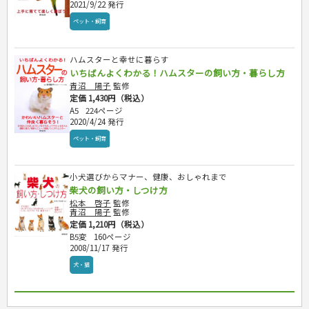
2021/9/22 発行
ペット・飼育
ハムスターと幸せに暮らす
いちばんよくわかる！ハムスターの飼い方・暮らし方
青沼 陽子
監修
定価 1,430円（税込）
A5
224ページ
2020/4/24 発行
ペット・飼育
小犬選びからマナー、健康、おしゃれまで
柴犬の飼い方・しつけ方
松本 啓子
監修
青沼 陽子
監修
定価 1,210円（税込）
B5変
160ページ
2008/11/17 発行
犬・猫