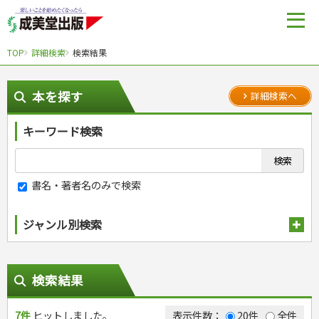
TOP
詳細検索
検索結果
本を探す
詳細検索へ
キーワード検索
書名・著者名のみで検索
ジャンル別検索
趣味・娯楽
スポーツ
生活・暮らし
検索結果
自然・アウトドア・ペット
スポーツルール
料理
健康と保育
娯楽・ゲーム・占い
野球
アウトドア
7件
ヒットしました。
手芸・クラフト
料理・レシピ
表示件数：
20件
全件