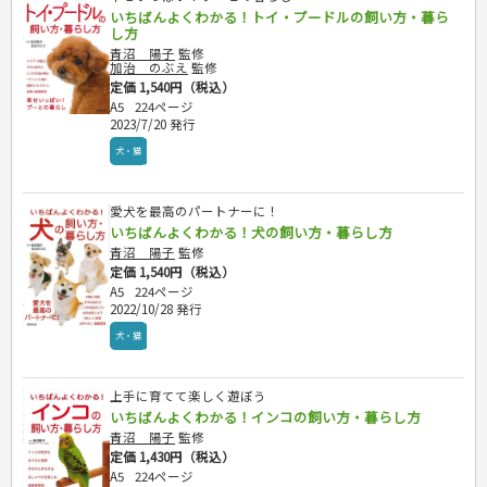
危険物取扱者
いちばんよくわかる！トイ・プードルの飼い方・暮ら
し方
消防設備士
青沼 陽子
監修
登録販売者
加治 のぶえ
監修
その他資格試験
定価 1,540円（税込）
A5
224ページ
2023/7/20 発行
犬・猫
愛犬を最高のパートナーに！
いちばんよくわかる！犬の飼い方・暮らし方
青沼 陽子
監修
定価 1,540円（税込）
A5
224ページ
2022/10/28 発行
犬・猫
上手に育てて楽しく遊ぼう
いちばんよくわかる！インコの飼い方・暮らし方
青沼 陽子
監修
定価 1,430円（税込）
A5
224ページ