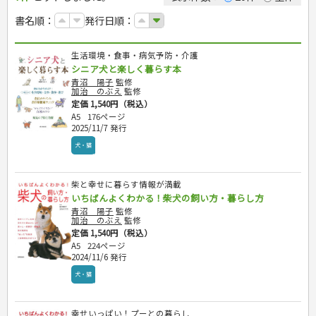
カルチャー・芸術・趣味
ゴルフ
犬・猫
ナンプレ
家庭医学・健康
こどもの本
住まい・インテリア・暮らし
おもてなし・ごちそう料理
編み物
辞典・語学
トレーニング
ペット・飼育
囲碁・将棋・麻雀
鉄道・車・自転車
書名順：
発行日順：
看護・介護
ツボ・マッサージ
美容・ファッション
各国料理
ソーイング
インテリア・ハウジング
児童一般
就職活動
運転免許
ジュニアスポーツ
園芸・野菜づくり
ゲーム・マジック
音楽・楽器
辞典
保育・教育
家庭医学・病気
看護一般
冠婚葬祭・手紙・ペン字
お弁当
クラフト
収納・掃除・暮らし
ダイエット・エクササイズ
学参・ドリル
おりがみ・あやとり
その他スポーツ
雑学
家相・風水・占い
趣味・鑑賞・カメラ
語学・旅行会話
原付・二輪
健康知識
介護一般
パネルシアター
就職活動
生活環境・食事・病気予防・介護
資格試験
妊娠・出産・育児
健康メニュー・ダイエット
メイク・ネイル・ヘア
冠婚葬祭・スピーチ・マナー
なぞなぞ・ゲーム
夏休みドリル
絵画・デッサン
普通免許
栄養事典
指導マニュアル
シニア犬と楽しく暮らす本
就職試験
調理器具クッキング
着物・着つけ
手紙・ペン字
妊娠・出産・育児
占い・心理ゲーム
総復習ドリル
検定試験・資格試験
俳句・詩・ことば
その他免許
ビジネス
生活習慣病
青沼 陽子
監修
公務員試験
お菓子・ケーキ・パン
離乳食・幼児食・こどもレシピ
のりもの・ずかん
学習・地図
加治 のぶえ
監修
英語検定・TOEIC
経営・経済・法律
飲み物・お酒
定価 1,540円（税込）
旅行・歴史
読み物・絵本
自由研究・読書感想文
漢字検定・数学検定
A5
176ページ
自己啓発
マネー・株・資産
音と光のでる絵本
えんぴつちょう
簿記検定
国内・海外旅行
2025/11/7 発行
文庫
ビジネス・法律
自己啓発
看護・薬学
地理・歴史
国外旅行
犬・猫
簿記・経理・税金・保険
ビジネス読み物
文庫
ダイアリー
ケアマネジャー
国内旅行
地理・地図
その他ビジネス
成美文庫
介護・社会福祉士
散歩・グルメ
歴史
ダイアリー
その他文庫
柴と幸せに暮らす情報が満載
保育士
プラチナダイアリー プレステージ
いちばんよくわかる！柴犬の飼い方・暮らし方
司法書士・社労士
青沼 陽子
監修
行政書士・宅建
加治 のぶえ
監修
FP
定価 1,540円（税込）
A5
224ページ
衛生管理・運行管理
2024/11/6 発行
建築・土木
犬・猫
電気・危険物
調理師
スキル・キャリアアップ
幸せいっぱい！プーとの暮らし