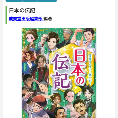
カルチャー・芸術・趣味
ゴルフ
犬・猫
ナンプレ
家庭医学・健康
こどもの本
住まい・インテリア・暮らし
おもてなし・ごちそう料理
編み物
辞典・語学
トレーニング
ペット・飼育
囲碁・将棋・麻雀
鉄道・車・自転車
看護・介護
ツボ・マッサージ
日本の伝記
美容・ファッション
各国料理
ソーイング
インテリア・ハウジング
児童一般
就職活動
運転免許
ジュニアスポーツ
園芸・野菜づくり
ゲーム・マジック
音楽・楽器
辞典
保育・教育
家庭医学・病気
看護一般
冠婚葬祭・手紙・ペン字
お弁当
クラフト
収納・掃除・暮らし
ダイエット・エクササイズ
学参・ドリル
おりがみ・あやとり
成美堂出版編集部
編著
その他スポーツ
雑学
家相・風水・占い
趣味・鑑賞・カメラ
語学・旅行会話
原付・二輪
健康知識
介護一般
パネルシアター
就職活動
資格試験
妊娠・出産・育児
健康メニュー・ダイエット
メイク・ネイル・ヘア
冠婚葬祭・スピーチ・マナー
なぞなぞ・ゲーム
夏休みドリル
絵画・デッサン
普通免許
栄養事典
指導マニュアル
就職試験
調理器具クッキング
着物・着つけ
手紙・ペン字
妊娠・出産・育児
占い・心理ゲーム
総復習ドリル
検定試験・資格試験
俳句・詩・ことば
その他免許
ビジネス
生活習慣病
公務員試験
お菓子・ケーキ・パン
離乳食・幼児食・こどもレシピ
のりもの・ずかん
学習・地図
英語検定・TOEIC
経営・経済・法律
飲み物・お酒
旅行・歴史
読み物・絵本
自由研究・読書感想文
漢字検定・数学検定
自己啓発
マネー・株・資産
音と光のでる絵本
えんぴつちょう
簿記検定
国内・海外旅行
文庫
ビジネス・法律
自己啓発
看護・薬学
地理・歴史
国外旅行
簿記・経理・税金・保険
ビジネス読み物
文庫
ダイアリー
ケアマネジャー
国内旅行
地理・地図
その他ビジネス
成美文庫
介護・社会福祉士
散歩・グルメ
歴史
ダイアリー
その他文庫
保育士
プラチナダイアリー プレステージ
司法書士・社労士
行政書士・宅建
FP
衛生管理・運行管理
建築・土木
電気・危険物
調理師
スキル・キャリアアップ