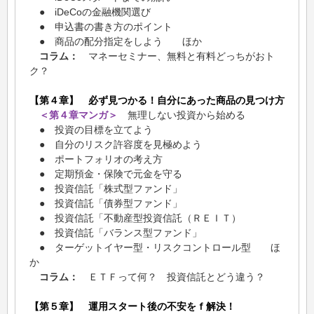
● iDeCoの金融機関選び
● 申込書の書き方のポイント
● 商品の配分指定をしよう ほか
コラム：
マネーセミナー、無料と有料どっちがおト
ク？
【第４章】 必ず見つかる！自分にあった商品の見つけ方
＜第４章マンガ＞
無理しない投資から始める
● 投資の目標を立てよう
● 自分のリスク許容度を見極めよう
● ポートフォリオの考え方
● 定期預金・保険で元金を守る
● 投資信託「株式型ファンド」
● 投資信託「債券型ファンド」
● 投資信託「不動産型投資信託（ＲＥＩＴ）
● 投資信託「バランス型ファンド」
● ターゲットイヤー型・リスクコントロール型 ほ
か
コラム：
ＥＴＦって何？ 投資信託とどう違う？
【第５章】 運用スタート後の不安をｆ解決！