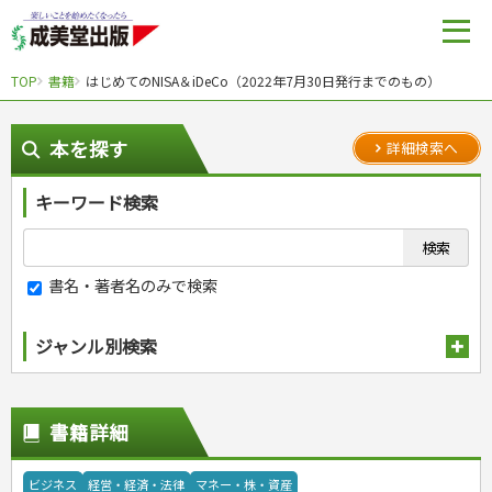
TOP
書籍
はじめてのNISA＆iDeCo（2022年7月30日発行までのもの）
本を探す
詳細検索へ
キーワード検索
書名・著者名のみで検索
ジャンル別検索
趣味・娯楽
スポーツ
生活・暮らし
書籍詳細
自然・アウトドア・ペット
スポーツルール
料理
健康と保育
娯楽・ゲーム・占い
野球
アウトドア
手芸・クラフト
料理・レシピ
ビジネス
経営・経済・法律
マネー・株・資産