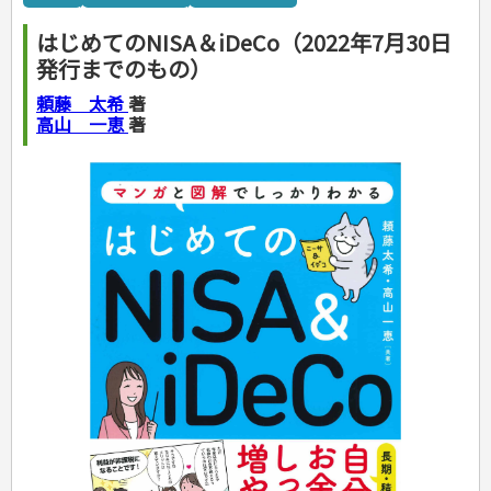
カルチャー・芸術・趣味
ゴルフ
犬・猫
ナンプレ
家庭医学・健康
こどもの本
住まい・インテリア・暮らし
おもてなし・ごちそう料理
編み物
辞典・語学
トレーニング
ペット・飼育
囲碁・将棋・麻雀
鉄道・車・自転車
看護・介護
ツボ・マッサージ
はじめてのNISA＆iDeCo（2022年7月30日
美容・ファッション
各国料理
ソーイング
インテリア・ハウジング
児童一般
就職活動
運転免許
ジュニアスポーツ
園芸・野菜づくり
ゲーム・マジック
音楽・楽器
辞典
保育・教育
家庭医学・病気
看護一般
発行までのもの）
冠婚葬祭・手紙・ペン字
お弁当
クラフト
収納・掃除・暮らし
ダイエット・エクササイズ
学参・ドリル
おりがみ・あやとり
その他スポーツ
雑学
家相・風水・占い
趣味・鑑賞・カメラ
語学・旅行会話
原付・二輪
健康知識
介護一般
パネルシアター
就職活動
資格試験
妊娠・出産・育児
健康メニュー・ダイエット
メイク・ネイル・ヘア
冠婚葬祭・スピーチ・マナー
なぞなぞ・ゲーム
夏休みドリル
絵画・デッサン
普通免許
頼藤 太希
著
栄養事典
指導マニュアル
就職試験
調理器具クッキング
着物・着つけ
手紙・ペン字
妊娠・出産・育児
占い・心理ゲーム
総復習ドリル
高山 一恵
著
検定試験・資格試験
俳句・詩・ことば
その他免許
ビジネス
生活習慣病
公務員試験
お菓子・ケーキ・パン
離乳食・幼児食・こどもレシピ
のりもの・ずかん
学習・地図
英語検定・TOEIC
経営・経済・法律
飲み物・お酒
旅行・歴史
読み物・絵本
自由研究・読書感想文
漢字検定・数学検定
自己啓発
マネー・株・資産
音と光のでる絵本
えんぴつちょう
簿記検定
国内・海外旅行
文庫
ビジネス・法律
自己啓発
看護・薬学
地理・歴史
国外旅行
簿記・経理・税金・保険
ビジネス読み物
文庫
ダイアリー
ケアマネジャー
国内旅行
地理・地図
その他ビジネス
成美文庫
介護・社会福祉士
散歩・グルメ
歴史
ダイアリー
その他文庫
保育士
プラチナダイアリー プレステージ
司法書士・社労士
行政書士・宅建
FP
衛生管理・運行管理
建築・土木
電気・危険物
調理師
スキル・キャリアアップ