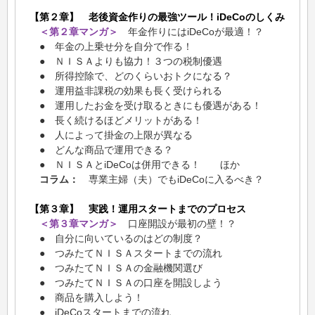
【第２章】 老後資金作りの最強ツール！iDeCoのしくみ
＜第２章マンガ＞
年金作りにはiDeCoが最適！？
● 年金の上乗せ分を自分で作る！
● ＮＩＳＡよりも協力！３つの税制優遇
● 所得控除で、どのくらいおトクになる？
● 運用益非課税の効果も長く受けられる
● 運用したお金を受け取るときにも優遇がある！
● 長く続けるほどメリットがある！
● 人によって掛金の上限が異なる
● どんな商品で運用できる？
● ＮＩＳＡとiDeCoは併用できる！ ほか
コラム：
専業主婦（夫）でもiDeCoに入るべき？
【第３章】 実践！運用スタートまでのプロセス
＜第３章マンガ＞
口座開設が最初の壁！？
● 自分に向いているのはどの制度？
● つみたてＮＩＳＡスタートまでの流れ
● つみたてＮＩＳＡの金融機関選び
● つみたてＮＩＳＡの口座を開設しよう
● 商品を購入しよう！
● iDeCoスタートまでの流れ