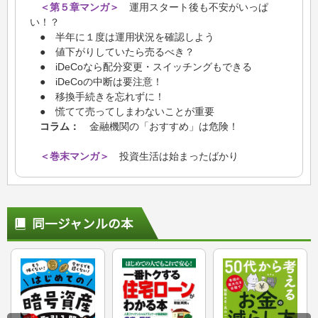
＜第５章マンガ＞
運用スタート後も不安がいっぱ
い！？
● 半年に１度は運用状況を確認しよう
● 値下がりしていたら売るべき？
● iDeCoなら配分変更・スイッチングもできる
● iDeCoの中断は要注意！
● 移換手続きを忘れずに！
● 慌てて売ってしまわないことが重要
コラム：
金融機関の「おすすめ」は危険！
＜巻末マンガ＞
投資生活は始まったばかり
同一ジャンルの本