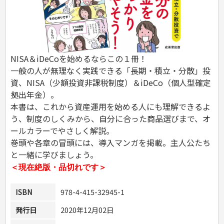
危険物取扱者
消防設備士
登録販売者
その他資格試験
NISA＆iDeCoを始めるならこの１冊！
一般の人が無理なく実践できる「長期・積立・分散」投
資、NISA（少額投資非課税制度）＆iDeCo（個人型確定
拠出年金）。
本書は、これから資産運用を始める人にも理解できるよ
う、制度のしくみから、自分に合った商品選びまで、オ
ールカラーでやさしく解説。
巻頭や各章の冒頭には、導入マンガを掲載。主人公たち
と一緒に学びましょう。
＜現在絶版・品切れです＞
ISBN
978-4-415-32945-1
発行日
2020年12月02日