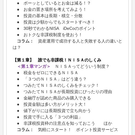
● ボーッとしているとお金は減る！？
● お金の置き場所を考えてみよう！
● 投資の基本は長期・積立・分散
● 投資は少額からでもスタートすべき！
● 30秒でわかるNISA iDeCoのポイント
● おトクな非課税制度を使おう！
コラム：
資産運用で成功する人と失敗する人の違いと
は？
【第１章】 誰でも非課税！ＮＩＳＡのしくみ
＜第１章マンガ＞
ＮＩＳＡってどういう制度？
● 税金をゼロにできるＮＩＳＡ
● 「３つのＮＩＳＡ」はどう違う？
● つみたてＮＩＳＡのしくみをチェック！
● つみたてＮＩＳＡが長期投資にぴったりの理由
● 金融庁が認めた商品のみ購入できる
● 投資金額は多い方がメリット大！
● 値下がりには長期投資で立ち向かう
● 投資で手に入る「３つの利益」
● 非課税投資枠の注意点を知っておこう ほか
コラム：
気軽にスタート！ ポイント投資サービス