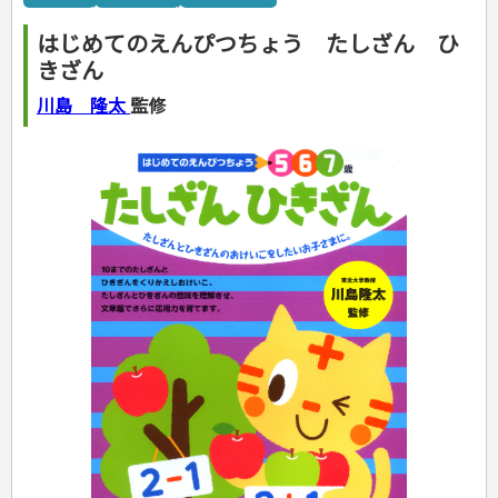
カルチャー・芸術・趣味
ゴルフ
犬・猫
ナンプレ
家庭医学・健康
こどもの本
住まい・インテリア・暮らし
おもてなし・ごちそう料理
編み物
辞典・語学
トレーニング
ペット・飼育
囲碁・将棋・麻雀
鉄道・車・自転車
看護・介護
ツボ・マッサージ
はじめてのえんぴつちょう たしざん ひ
美容・ファッション
各国料理
ソーイング
インテリア・ハウジング
児童一般
就職活動
運転免許
ジュニアスポーツ
園芸・野菜づくり
ゲーム・マジック
音楽・楽器
辞典
保育・教育
家庭医学・病気
看護一般
きざん
冠婚葬祭・手紙・ペン字
お弁当
クラフト
収納・掃除・暮らし
ダイエット・エクササイズ
学参・ドリル
おりがみ・あやとり
その他スポーツ
雑学
家相・風水・占い
趣味・鑑賞・カメラ
語学・旅行会話
原付・二輪
健康知識
介護一般
パネルシアター
就職活動
資格試験
妊娠・出産・育児
健康メニュー・ダイエット
メイク・ネイル・ヘア
冠婚葬祭・スピーチ・マナー
なぞなぞ・ゲーム
夏休みドリル
絵画・デッサン
普通免許
川島 隆太
監修
栄養事典
指導マニュアル
就職試験
調理器具クッキング
着物・着つけ
手紙・ペン字
妊娠・出産・育児
占い・心理ゲーム
総復習ドリル
検定試験・資格試験
俳句・詩・ことば
その他免許
ビジネス
生活習慣病
公務員試験
お菓子・ケーキ・パン
離乳食・幼児食・こどもレシピ
のりもの・ずかん
学習・地図
英語検定・TOEIC
経営・経済・法律
飲み物・お酒
旅行・歴史
読み物・絵本
自由研究・読書感想文
漢字検定・数学検定
自己啓発
マネー・株・資産
音と光のでる絵本
えんぴつちょう
簿記検定
国内・海外旅行
文庫
ビジネス・法律
自己啓発
看護・薬学
地理・歴史
国外旅行
簿記・経理・税金・保険
ビジネス読み物
文庫
ダイアリー
ケアマネジャー
国内旅行
地理・地図
その他ビジネス
成美文庫
介護・社会福祉士
散歩・グルメ
歴史
ダイアリー
その他文庫
保育士
プラチナダイアリー プレステージ
司法書士・社労士
行政書士・宅建
FP
衛生管理・運行管理
建築・土木
電気・危険物
調理師
スキル・キャリアアップ