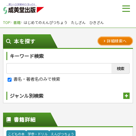
TOP
書籍
はじめてのえんぴつちょう たしざん ひきざん
本を探す
詳細検索へ
キーワード検索
書名・著者名のみで検索
ジャンル別検索
趣味・娯楽
スポーツ
生活・暮らし
書籍詳細
自然・アウトドア・ペット
スポーツルール
料理
健康と保育
娯楽・ゲーム・占い
野球
アウトドア
手芸・クラフト
料理・レシピ
こどもの本
学参・ドリル
えんぴつちょう