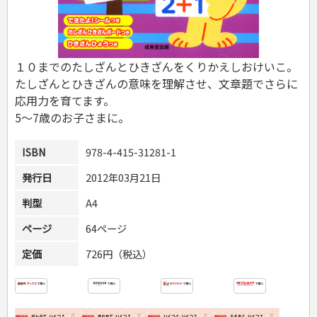
危険物取扱者
消防設備士
登録販売者
その他資格試験
１０までのたしざんとひきざんをくりかえしおけいこ。
たしざんとひきざんの意味を理解させ、文章題でさらに
応用力を育てます。
5～7歳のお子さまに。
ISBN
978-4-415-31281-1
発行日
2012年03月21日
判型
A4
ページ
64ページ
定価
726円（税込）