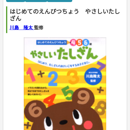
カルチャー・芸術・趣味
ゴルフ
犬・猫
ナンプレ
家庭医学・健康
こどもの本
住まい・インテリア・暮らし
おもてなし・ごちそう料理
編み物
辞典・語学
トレーニング
ペット・飼育
囲碁・将棋・麻雀
鉄道・車・自転車
看護・介護
ツボ・マッサージ
はじめてのえんぴつちょう やさしいたし
美容・ファッション
各国料理
ソーイング
インテリア・ハウジング
児童一般
就職活動
運転免許
ジュニアスポーツ
園芸・野菜づくり
ゲーム・マジック
音楽・楽器
辞典
保育・教育
家庭医学・病気
看護一般
ざん
冠婚葬祭・手紙・ペン字
お弁当
クラフト
収納・掃除・暮らし
ダイエット・エクササイズ
学参・ドリル
おりがみ・あやとり
その他スポーツ
雑学
家相・風水・占い
趣味・鑑賞・カメラ
語学・旅行会話
原付・二輪
健康知識
介護一般
パネルシアター
就職活動
資格試験
妊娠・出産・育児
健康メニュー・ダイエット
メイク・ネイル・ヘア
冠婚葬祭・スピーチ・マナー
なぞなぞ・ゲーム
夏休みドリル
絵画・デッサン
普通免許
川島 隆太
監修
栄養事典
指導マニュアル
就職試験
調理器具クッキング
着物・着つけ
手紙・ペン字
妊娠・出産・育児
占い・心理ゲーム
総復習ドリル
検定試験・資格試験
俳句・詩・ことば
その他免許
ビジネス
生活習慣病
公務員試験
お菓子・ケーキ・パン
離乳食・幼児食・こどもレシピ
のりもの・ずかん
学習・地図
英語検定・TOEIC
経営・経済・法律
飲み物・お酒
旅行・歴史
読み物・絵本
自由研究・読書感想文
漢字検定・数学検定
自己啓発
マネー・株・資産
音と光のでる絵本
えんぴつちょう
簿記検定
国内・海外旅行
文庫
ビジネス・法律
自己啓発
看護・薬学
地理・歴史
国外旅行
簿記・経理・税金・保険
ビジネス読み物
文庫
ダイアリー
ケアマネジャー
国内旅行
地理・地図
その他ビジネス
成美文庫
介護・社会福祉士
散歩・グルメ
歴史
ダイアリー
その他文庫
保育士
プラチナダイアリー プレステージ
司法書士・社労士
行政書士・宅建
FP
衛生管理・運行管理
建築・土木
電気・危険物
調理師
スキル・キャリアアップ