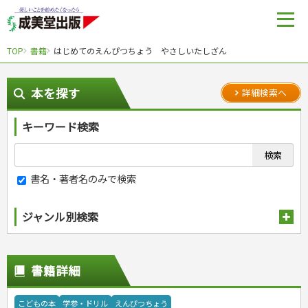
TOP
書籍
はじめてのえんぴつちょう やさしいたしざん
本を探す
詳細検索へ
キーワード検索
書名・著者名のみで検索
ジャンル別検索
趣味・娯楽
スポーツ
生活・暮らし
書籍詳細
自然・アウトドア・ペット
スポーツルール
料理
健康と保育
娯楽・ゲーム・占い
野球
アウトドア
手芸・クラフト
料理・レシピ
こどもの本
学参・ドリル
えんぴつちょう