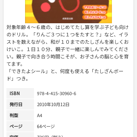
危険物取扱者
消防設備士
登録販売者
その他資格試験
対象年齢４～６歳の、はじめてたし算を学ぶ子ども向け
のドリル。「りんご３つに１つをたすと？」など、イラ
ストを数えながら、和が１０までのたしざんを楽しくお
けいこ。１日１０分、親子で一緒に楽しんでみてくださ
い。親子で向き合う時間こそが、お子さんの脳と心を育
てます。
「できたよシール」と、何度も使える「たしざんボー
ド」つき。
ISBN
978-4-415-30960-6
発行日
2010年10月12日
判型
A4
ページ
64ページ