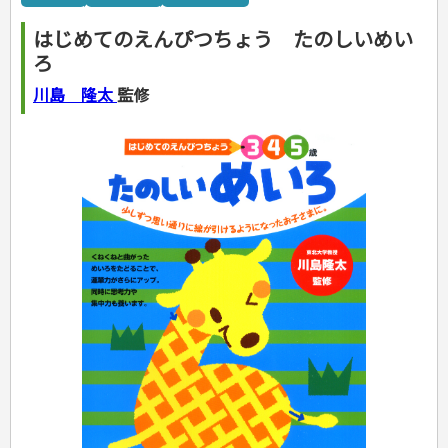
カルチャー・芸術・趣味
ゴルフ
犬・猫
ナンプレ
家庭医学・健康
こどもの本
住まい・インテリア・暮らし
おもてなし・ごちそう料理
編み物
辞典・語学
トレーニング
ペット・飼育
囲碁・将棋・麻雀
鉄道・車・自転車
看護・介護
ツボ・マッサージ
はじめてのえんぴつちょう たのしいめい
美容・ファッション
各国料理
ソーイング
インテリア・ハウジング
児童一般
就職活動
運転免許
ジュニアスポーツ
園芸・野菜づくり
ゲーム・マジック
音楽・楽器
辞典
保育・教育
家庭医学・病気
看護一般
ろ
冠婚葬祭・手紙・ペン字
お弁当
クラフト
収納・掃除・暮らし
ダイエット・エクササイズ
学参・ドリル
おりがみ・あやとり
その他スポーツ
雑学
家相・風水・占い
趣味・鑑賞・カメラ
語学・旅行会話
原付・二輪
健康知識
介護一般
パネルシアター
就職活動
資格試験
妊娠・出産・育児
健康メニュー・ダイエット
メイク・ネイル・ヘア
冠婚葬祭・スピーチ・マナー
なぞなぞ・ゲーム
夏休みドリル
絵画・デッサン
普通免許
川島 隆太
監修
栄養事典
指導マニュアル
就職試験
調理器具クッキング
着物・着つけ
手紙・ペン字
妊娠・出産・育児
占い・心理ゲーム
総復習ドリル
検定試験・資格試験
俳句・詩・ことば
その他免許
ビジネス
生活習慣病
公務員試験
お菓子・ケーキ・パン
離乳食・幼児食・こどもレシピ
のりもの・ずかん
学習・地図
英語検定・TOEIC
経営・経済・法律
飲み物・お酒
旅行・歴史
読み物・絵本
自由研究・読書感想文
漢字検定・数学検定
自己啓発
マネー・株・資産
音と光のでる絵本
えんぴつちょう
簿記検定
国内・海外旅行
文庫
ビジネス・法律
自己啓発
看護・薬学
地理・歴史
国外旅行
簿記・経理・税金・保険
ビジネス読み物
文庫
ダイアリー
ケアマネジャー
国内旅行
地理・地図
その他ビジネス
成美文庫
介護・社会福祉士
散歩・グルメ
歴史
ダイアリー
その他文庫
保育士
プラチナダイアリー プレステージ
司法書士・社労士
行政書士・宅建
FP
衛生管理・運行管理
建築・土木
電気・危険物
調理師
スキル・キャリアアップ