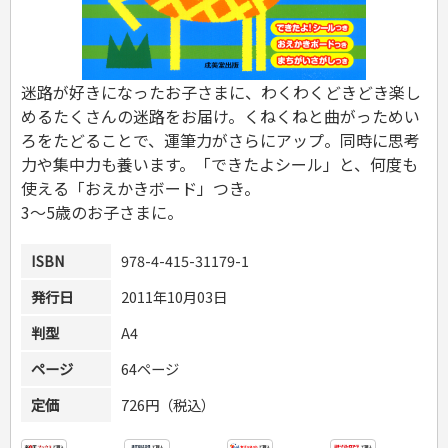
危険物取扱者
消防設備士
登録販売者
その他資格試験
迷路が好きになったお子さまに、わくわくどきどき楽し
めるたくさんの迷路をお届け。くねくねと曲がっためい
ろをたどることで、運筆力がさらにアップ。同時に思考
力や集中力も養います。「できたよシール」と、何度も
使える「おえかきボード」つき。
3～5歳のお子さまに。
ISBN
978-4-415-31179-1
発行日
2011年10月03日
判型
A4
ページ
64ページ
定価
726円（税込）