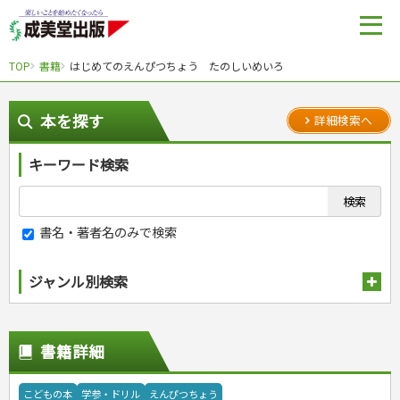
TOP
書籍
はじめてのえんぴつちょう たのしいめいろ
本を探す
詳細検索へ
キーワード検索
書名・著者名のみで検索
ジャンル別検索
趣味・娯楽
スポーツ
生活・暮らし
書籍詳細
自然・アウトドア・ペット
スポーツルール
料理
健康と保育
娯楽・ゲーム・占い
野球
アウトドア
手芸・クラフト
料理・レシピ
こどもの本
学参・ドリル
えんぴつちょう