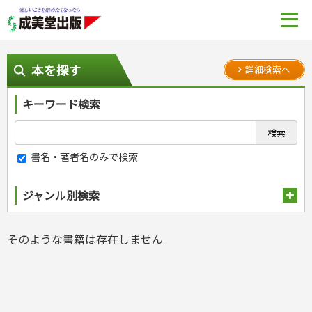
本を探す
詳細検索へ
キーワード検索
書名・著者名のみで検索
ジャンル別検索
趣味・娯楽
そのような書籍は存在しません
スポーツ
生活・暮らし
自然・アウトドア・ペット
スポーツルール
料理
健康と保育
娯楽・ゲーム・占い
野球
アウトドア
手芸・クラフト
料理・レシピ
カルチャー・芸術・趣味
ゴルフ
犬・猫
ナンプレ
家庭医学・健康
こどもの本
住まい・インテリア・暮らし
おもてなし・ごちそう料理
編み物
辞典・語学
トレーニング
ペット・飼育
囲碁・将棋・麻雀
鉄道・車・自転車
看護・介護
ツボ・マッサージ