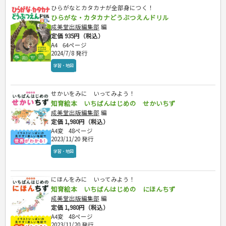
ひらがなとカタカナが全部身につく！
ひらがな・カタカナどうぶつえんドリル
成美堂出版編集部
編
定価 935円（税込）
A4
64ページ
2024/7/8 発行
学習・地図
せかいをみに いってみよう！
知育絵本 いちばんはじめの せかいちず
成美堂出版編集部
編
定価 1,980円（税込）
A4変
48ページ
2023/11/20 発行
学習・地図
にほんをみに いってみよう！
知育絵本 いちばんはじめの にほんちず
成美堂出版編集部
編
定価 1,980円（税込）
A4変
48ページ
2023/11/20 発行