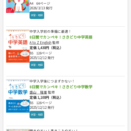
A4
64ページ
2026/3/13 発行
学習・地図
中学入学前の準備に最適！
8日間でカンペキ！さきどり中学英語
A to Z English
監修
定価 1,430円（税込）
B5
128ページ
2025/12/12 発行
学習・地図
中学入学後につまずかない！
8日間でカンペキ！さきどり中学数学
盛山 隆雄
監修
定価 1,100円（税込）
B5
128ページ
2025/12/12 発行
学習・地図
開きやすい！書きこみやすい！