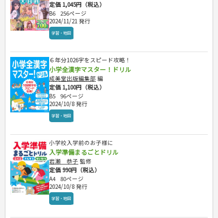
定価 1,045円（税込）
B6
256ページ
2024/11/21 発行
学習・地図
６年分1026字をスピード攻略！
小学全漢字マスター！ドリル
成美堂出版編集部
編
定価 1,100円（税込）
B5
96ページ
2024/10/8 発行
学習・地図
小学校入学前のお子様に
入学準備まるごとドリル
岩瀬 恭子
監修
定価 990円（税込）
A4
80ページ
2024/10/8 発行
学習・地図