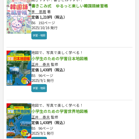
書きこみ式 ゆるっと楽しい韓国語練習帳
李 恩周
著
定価 1,210円（税込）
B6
192ページ
2025/10/16 発行
学習・地図
地図で、写真で楽しく学べる！
小学生のための学習日本地図帳
正井 泰夫
監修
定価 1,430円（税込）
B5
96ページ
2025/9/1 発行
学習・地図
地図で、写真で楽しく学べる！
小学生のための学習世界地図帳
正井 泰夫
監修
定価 1,430円（税込）
B5
96ページ
2025/9/1 発行