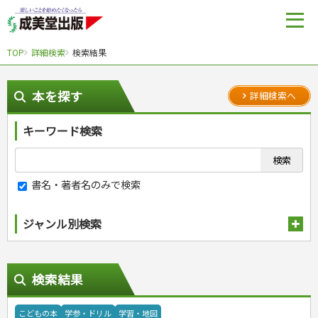
TOP
詳細検索
検索結果
本を探す
詳細検索へ
キーワード検索
書名・著者名のみで検索
ジャンル別検索
趣味・娯楽
スポーツ
生活・暮らし
検索結果
自然・アウトドア・ペット
スポーツルール
料理
健康と保育
娯楽・ゲーム・占い
野球
アウトドア
手芸・クラフト
料理・レシピ
こどもの本
学参・ドリル
学習・地図