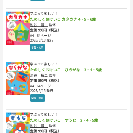
プラチナダイアリー プレステージ
司法書士・社労士
行政書士・宅建
学ぶって楽しい！
FP
たのしくおけいこ カタカナ 4・5・6歳
池谷 裕二
監修
衛生管理・運行管理
定価 990円（税込）
建築・土木
A4
64ページ
電気・危険物
2026/3/13 発行
調理師
学習・地図
スキル・キャリアアップ
危険物取扱者
学ぶって楽しい！
消防設備士
たのしくおけいこ ひらがな 3・4・5歳
登録販売者
池谷 裕二
監修
その他資格試験
定価 990円（税込）
A4
64ページ
2026/3/13 発行
学習・地図
学ぶって楽しい！
たのしくおけいこ すうじ 3・4・5歳
池谷 裕二
監修
定価 990円（税込）