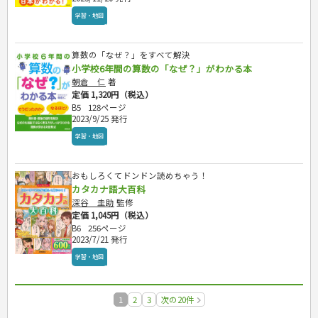
学習・地図
算数の「なぜ？」をすべて解決
小学校6年間の算数の「なぜ？」がわかる本
朝倉 仁
著
定価 1,320円（税込）
B5
128ページ
2023/9/25 発行
学習・地図
おもしろくてドンドン読めちゃう！
カタカナ語大百科
深谷 圭助
監修
定価 1,045円（税込）
B6
256ページ
2023/7/21 発行
学習・地図
1
2
3
次の20件