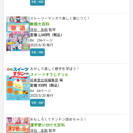
学習・地図
ストーリーマンガで楽しく身につく！
敬語大百科
深谷 圭助
監修
定価 1,045円（税込）
B6
256ページ
2025/6/30 発行
学習・地図
おかしで楽しく数字を学ぼう！
スイーツすうじドリル
成美堂出版編集部
編
定価 935円（税込）
A4
64ページ
2025/5/20 発行
学習・地図
おもしろくてドンドン読めちゃう！
漢字使い分け大百科
深谷 圭助
監修