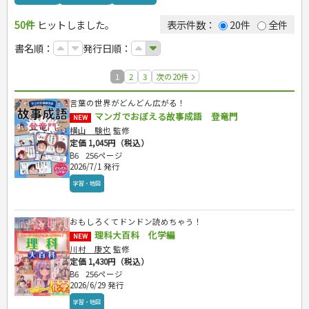
カルチャー・芸術・趣味
ゴルフ
犬・猫
ナンプレ
家庭医学・健康
こどもの本
住まい・インテリア・暮らし
おもてなし・ごちそう料理
編み物
辞典・語学
トレーニング
ペット・飼育
囲碁・将棋・麻雀
鉄道・車・自転車
看護・介護
ツボ・マッサージ
50件
ヒットしました。
表示件数：
20件
全件
美容・ファッション
各国料理
ソーイング
インテリア・ハウジング
運転免許
ジュニアスポーツ
園芸・野菜づくり
ゲーム・マジック
音楽・楽器
辞典
保育・教育
家庭医学・病気
看護一般
児童一般
冠婚葬祭・手紙・ペン字
お弁当
クラフト
収納・掃除・暮らし
ダイエット・エクササイズ
その他スポーツ
雑学
家相・風水・占い
趣味・鑑賞・カメラ
語学・旅行会話
原付・二輪
書名順：
発行日順：
健康知識
介護一般
パネルシアター
学参・ドリル
おりがみ・あやとり
妊娠・出産・育児
健康メニュー・ダイエット
メイク・ネイル・ヘア
冠婚葬祭・スピーチ・マナー
絵画・デッサン
普通免許
栄養事典
指導マニュアル
なぞなぞ・ゲーム
夏休みドリル
調理器具クッキング
着物・着つけ
手紙・ペン字
妊娠・出産・育児
俳句・詩・ことば
その他免許
1
2
3
次の20件
生活習慣病
占い・心理ゲーム
総復習ドリル
お菓子・ケーキ・パン
離乳食・幼児食・こどもレシピ
のりもの・ずかん
学習・地図
飲み物・お酒
言葉の世界がどんどん広がる！
読み物・絵本
自由研究・読書感想文
マンガでおぼえる故事成語 登竜門
NEW
音と光のでる絵本
えんぴつちょう
横山 験也
監修
定価 1,045円（税込）
就職活動
B6
256ページ
2026/7/1 発行
就職活動
資格試験
学習・地図
就職試験
検定試験・資格試験
ビジネス
公務員試験
英語検定・TOEIC
おもしろくてドンドン読めちゃう！
経営・経済・法律
旅行・歴史
漢字検定・数学検定
理科大百科 化学編
NEW
自己啓発
マネー・株・資産
簿記検定
国内・海外旅行
川村 康文
監修
文庫
ビジネス・法律
自己啓発
看護・薬学
定価 1,430円（税込）
地理・歴史
国外旅行
簿記・経理・税金・保険
ビジネス読み物
文庫
B6
256ページ
ダイアリー
ケアマネジャー
国内旅行
地理・地図
その他ビジネス
2026/6/29 発行
成美文庫
介護・社会福祉士
散歩・グルメ
歴史
ダイアリー
その他文庫
学習・地図
保育士