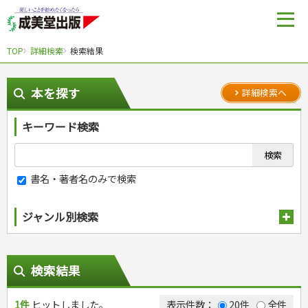
TOP
詳細検索
検索結果
本を探す
詳細検索へ
キーワード検索
書名・著者名のみで検索
ジャンル別検索
趣味・娯楽
スポーツ
生活・暮らし
検索結果
自然・アウトドア・ペット
スポーツルール
料理
健康と保育
娯楽・ゲーム・占い
野球
アウトドア
1件
ヒットしました。
手芸・クラフト
料理・レシピ
表示件数：
20件
全件