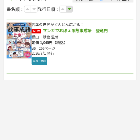
カルチャー・芸術・趣味
ゴルフ
犬・猫
ナンプレ
家庭医学・健康
こどもの本
住まい・インテリア・暮らし
おもてなし・ごちそう料理
編み物
辞典・語学
トレーニング
ペット・飼育
囲碁・将棋・麻雀
鉄道・車・自転車
書名順：
発行日順：
看護・介護
ツボ・マッサージ
美容・ファッション
各国料理
ソーイング
インテリア・ハウジング
児童一般
就職活動
運転免許
ジュニアスポーツ
園芸・野菜づくり
ゲーム・マジック
音楽・楽器
辞典
保育・教育
家庭医学・病気
看護一般
冠婚葬祭・手紙・ペン字
お弁当
クラフト
収納・掃除・暮らし
ダイエット・エクササイズ
学参・ドリル
おりがみ・あやとり
その他スポーツ
雑学
家相・風水・占い
趣味・鑑賞・カメラ
語学・旅行会話
原付・二輪
健康知識
介護一般
パネルシアター
就職活動
言葉の世界がどんどん広がる！
資格試験
妊娠・出産・育児
健康メニュー・ダイエット
メイク・ネイル・ヘア
冠婚葬祭・スピーチ・マナー
なぞなぞ・ゲーム
夏休みドリル
絵画・デッサン
普通免許
栄養事典
指導マニュアル
マンガでおぼえる故事成語 登竜門
就職試験
NEW
調理器具クッキング
着物・着つけ
手紙・ペン字
妊娠・出産・育児
占い・心理ゲーム
総復習ドリル
検定試験・資格試験
俳句・詩・ことば
その他免許
ビジネス
生活習慣病
横山 験也
監修
公務員試験
お菓子・ケーキ・パン
離乳食・幼児食・こどもレシピ
のりもの・ずかん
学習・地図
英語検定・TOEIC
定価 1,045円（税込）
経営・経済・法律
飲み物・お酒
旅行・歴史
読み物・絵本
自由研究・読書感想文
漢字検定・数学検定
B6
256ページ
自己啓発
マネー・株・資産
2026/7/1 発行
音と光のでる絵本
えんぴつちょう
簿記検定
国内・海外旅行
文庫
ビジネス・法律
自己啓発
学習・地図
看護・薬学
地理・歴史
国外旅行
簿記・経理・税金・保険
ビジネス読み物
文庫
ダイアリー
ケアマネジャー
国内旅行
地理・地図
その他ビジネス
成美文庫
介護・社会福祉士
散歩・グルメ
歴史
ダイアリー
その他文庫
保育士
プラチナダイアリー プレステージ
司法書士・社労士
行政書士・宅建
FP
衛生管理・運行管理
建築・土木
電気・危険物
調理師
スキル・キャリアアップ