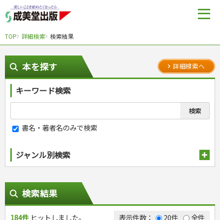
TOP
詳細検索
検索結果
本を探す
詳細検索へ
キーワード検索
書名・著者名のみで検索
ジャンル別検索
趣味・娯楽
スポーツ
生活・暮らし
検索結果
自然・アウトドア・ペット
スポーツルール
料理
健康と保育
娯楽・ゲーム・占い
野球
アウトドア
184件
手芸・クラフト
ヒットしました。
料理・レシピ
表示件数：
20件
全件