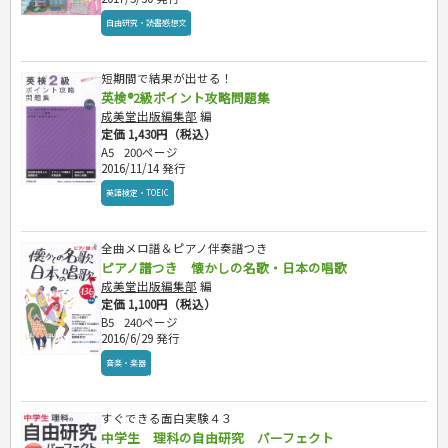
自由研究・読書感想文
短期間で結果が出せる！
英検®2級ポイント攻略問題集
成美堂出版編集部
編
定価 1,430円（税込）
A5
200ページ
2016/11/14 発行
英語検定・TOEIC
全曲メロ譜＆ピアノ伴奏譜つき
ピアノ譜つき 懐かしの名歌・日本の唱歌
成美堂出版編集部
編
定価 1,100円（税込）
B5
240ページ
2016/6/29 発行
音楽・楽器
すぐできる面白実験４３
中学生 理科の自由研究 パーフェクト