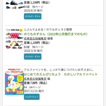
定価 1,100円（税込）
B5変
96ページ
2018/6/29 発行
のりもの・ずかん
じぶんでよめる！のりもの１９３種類
のりものずかん（2022年11月発行までのもの）
成美堂出版編集部
編著
定価 1,100円（税込）
B5変
96ページ
2018/3/30 発行
のりもの・ずかん
アルファベットを、しっかり身につけたいお子さまに。
はじめてのえんぴつちょう たのしいアルファベット
成美堂出版編集部
編
定価 726円（税込）
A4
64ページ
2017/11/21 発行
えんぴつちょう