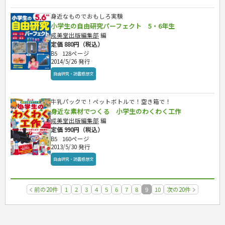
身近なものでおもしろ実験
小学生の自由研究パーフェクト 5・6年生
成美堂出版編集部
編
定価 880円（税込）
B5
128ページ
2014/5/26 発行
自由研究・読書感想文
牛乳パックで！ペットボトルで！空き箱で！
身近な素材でつくる 小学生のわくわく工作
成美堂出版編集部
編
定価 990円（税込）
B5
160ページ
2013/5/30 発行
自由研究・読書感想文
前の20件
1
2
3
4
5
6
7
8
9
10
次の20件