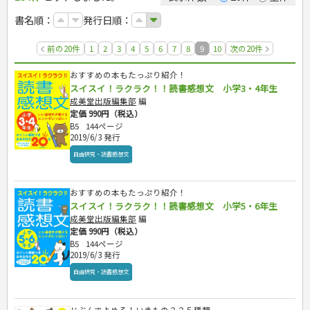
カルチャー・芸術・趣味
ゴルフ
犬・猫
ナンプレ
家庭医学・健康
こどもの本
住まい・インテリア・暮らし
おもてなし・ごちそう料理
編み物
辞典・語学
トレーニング
ペット・飼育
囲碁・将棋・麻雀
鉄道・車・自転車
書名順：
発行日順：
看護・介護
ツボ・マッサージ
美容・ファッション
各国料理
ソーイング
インテリア・ハウジング
児童一般
就職活動
運転免許
ジュニアスポーツ
園芸・野菜づくり
ゲーム・マジック
音楽・楽器
辞典
保育・教育
家庭医学・病気
看護一般
冠婚葬祭・手紙・ペン字
お弁当
クラフト
収納・掃除・暮らし
ダイエット・エクササイズ
学参・ドリル
おりがみ・あやとり
その他スポーツ
雑学
家相・風水・占い
趣味・鑑賞・カメラ
語学・旅行会話
原付・二輪
前の20件
1
2
3
4
5
6
7
8
9
10
次の20件
健康知識
介護一般
パネルシアター
就職活動
資格試験
妊娠・出産・育児
健康メニュー・ダイエット
メイク・ネイル・ヘア
冠婚葬祭・スピーチ・マナー
なぞなぞ・ゲーム
夏休みドリル
絵画・デッサン
普通免許
栄養事典
指導マニュアル
就職試験
調理器具クッキング
着物・着つけ
手紙・ペン字
妊娠・出産・育児
占い・心理ゲーム
総復習ドリル
おすすめの本もたっぷり紹介！
検定試験・資格試験
俳句・詩・ことば
その他免許
ビジネス
生活習慣病
公務員試験
お菓子・ケーキ・パン
離乳食・幼児食・こどもレシピ
スイスイ！ラクラク！！読書感想文 小学3・4年生
のりもの・ずかん
学習・地図
英語検定・TOEIC
経営・経済・法律
飲み物・お酒
成美堂出版編集部
編
旅行・歴史
読み物・絵本
自由研究・読書感想文
漢字検定・数学検定
定価 990円（税込）
自己啓発
マネー・株・資産
音と光のでる絵本
えんぴつちょう
簿記検定
国内・海外旅行
B5
144ページ
文庫
ビジネス・法律
自己啓発
看護・薬学
2019/6/3 発行
地理・歴史
国外旅行
簿記・経理・税金・保険
ビジネス読み物
文庫
ダイアリー
ケアマネジャー
国内旅行
地理・地図
自由研究・読書感想文
その他ビジネス
成美文庫
介護・社会福祉士
散歩・グルメ
歴史
ダイアリー
その他文庫
保育士
プラチナダイアリー プレステージ
おすすめの本もたっぷり紹介！
司法書士・社労士
スイスイ！ラクラク！！読書感想文 小学5・6年生
行政書士・宅建
成美堂出版編集部
編
FP
定価 990円（税込）
衛生管理・運行管理
B5
144ページ
2019/6/3 発行
建築・土木
自由研究・読書感想文
電気・危険物
調理師
スキル・キャリアアップ