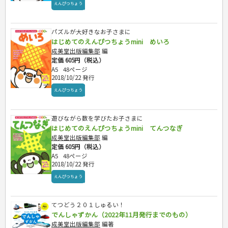
えんぴつちょう
パズルが大好きなお子さまに
はじめてのえんぴつちょうmini めいろ
成美堂出版編集部
編
定価 605円（税込）
A5
48ページ
2018/10/22 発行
えんぴつちょう
遊びながら数を学びたお子さまに
はじめてのえんぴつちょうmini てんつなぎ
成美堂出版編集部
編
定価 605円（税込）
A5
48ページ
2018/10/22 発行
えんぴつちょう
てつどう２０１しゅるい！
でんしゃずかん（2022年11月発行までのもの）
成美堂出版編集部
編著