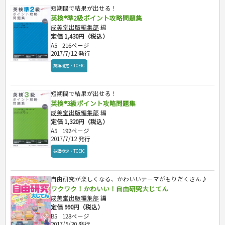
短期間で結果が出せる！
英検®準2級ポイント攻略問題集
成美堂出版編集部
編
定価 1,430円（税込）
A5
216ページ
2017/7/12 発行
英語検定・TOEIC
短期間で結果が出せる！
英検®3級ポイント攻略問題集
成美堂出版編集部
編
定価 1,320円（税込）
A5
192ページ
2017/7/12 発行
英語検定・TOEIC
自由研究が楽しくなる、かわいいテーマがもりだくさん♪
ワクワク！かわいい！自由研究大じてん
成美堂出版編集部
編
定価 990円（税込）
B5
128ページ
2017/5/30 発行