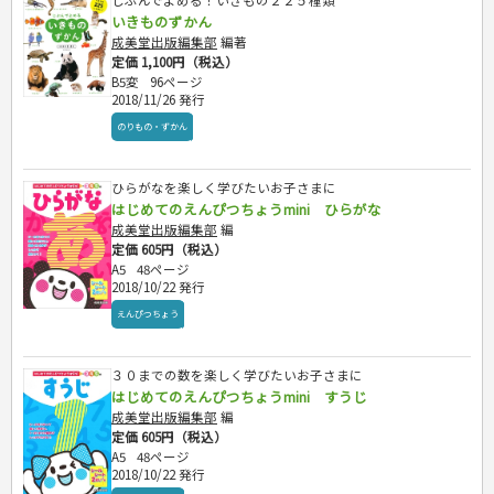
じぶんでよめる！いきもの２２５種類
危険物取扱者
いきものずかん
消防設備士
成美堂出版編集部
編著
定価 1,100円（税込）
登録販売者
B5変
96ページ
その他資格試験
2018/11/26 発行
のりもの・ずかん
ひらがなを楽しく学びたいお子さまに
はじめてのえんぴつちょうmini ひらがな
成美堂出版編集部
編
定価 605円（税込）
A5
48ページ
2018/10/22 発行
えんぴつちょう
３０までの数を楽しく学びたいお子さまに
はじめてのえんぴつちょうmini すうじ
成美堂出版編集部
編
定価 605円（税込）
A5
48ページ
2018/10/22 発行