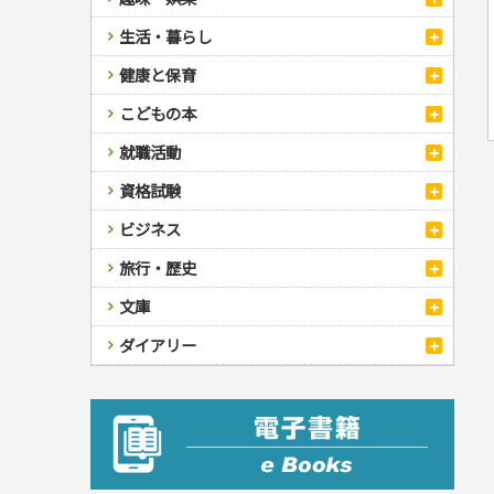
スポーツ
生活・暮らし
自然・アウトドア・ペット
スポーツルール
料理
健康と保育
娯楽・ゲーム・占い
野球
アウトドア
手芸・クラフト
料理・レシピ
カルチャー・芸術・趣味
ゴルフ
犬・猫
ナンプレ
家庭医学・健康
こどもの本
住まい・インテリア・暮らし
おもてなし・ごちそう料理
編み物
辞典・語学
トレーニング
ペット・飼育
囲碁・将棋・麻雀
鉄道・車・自転車
看護・介護
ツボ・マッサージ
美容・ファッション
各国料理
ソーイング
インテリア・ハウジング
児童一般
就職活動
運転免許
ジュニアスポーツ
園芸・野菜づくり
ゲーム・マジック
音楽・楽器
辞典
保育・教育
家庭医学・病気
看護一般
冠婚葬祭・手紙・ペン字
お弁当
クラフト
収納・掃除・暮らし
ダイエット・エクササイズ
学参・ドリル
おりがみ・あやとり
その他スポーツ
雑学
家相・風水・占い
趣味・鑑賞・カメラ
語学・旅行会話
原付・二輪
健康知識
介護一般
パネルシアター
就職活動
資格試験
妊娠・出産・育児
健康メニュー・ダイエット
メイク・ネイル・ヘア
冠婚葬祭・スピーチ・マナー
なぞなぞ・ゲーム
夏休みドリル
絵画・デッサン
普通免許
栄養事典
指導マニュアル
就職試験
調理器具クッキング
着物・着つけ
手紙・ペン字
妊娠・出産・育児
占い・心理ゲーム
総復習ドリル
検定試験・資格試験
俳句・詩・ことば
その他免許
ビジネス
生活習慣病
公務員試験
お菓子・ケーキ・パン
離乳食・幼児食・こどもレシピ
のりもの・ずかん
学習・地図
英語検定・TOEIC
経営・経済・法律
飲み物・お酒
旅行・歴史
読み物・絵本
自由研究・読書感想文
漢字検定・数学検定
自己啓発
マネー・株・資産
音と光のでる絵本
えんぴつちょう
簿記検定
国内・海外旅行
文庫
ビジネス・法律
自己啓発
看護・薬学
地理・歴史
国外旅行
簿記・経理・税金・保険
ビジネス読み物
文庫
ダイアリー
ケアマネジャー
国内旅行
地理・地図
その他ビジネス
成美文庫
介護・社会福祉士
散歩・グルメ
歴史
ダイアリー
その他文庫
保育士
プラチナダイアリー プレステージ
司法書士・社労士
行政書士・宅建
FP
衛生管理・運行管理