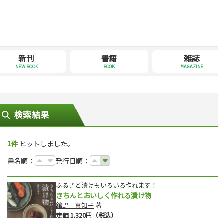
新刊
書籍
雑誌
NEW BOOK
BOOK
MAGAZINE
検索結果
1件
ヒットしました。
書名順：
発行日順：
ふるさと漬けもいろいろ作れます！
きちんとおいしく作れる漬け物
舘野 真知子
著
定価 1,320円（税込）