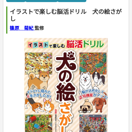
カルチャー・芸術・趣味
ゴルフ
犬・猫
ナンプレ
家庭医学・健康
こどもの本
住まい・インテリア・暮らし
おもてなし・ごちそう料理
編み物
辞典・語学
トレーニング
ペット・飼育
囲碁・将棋・麻雀
鉄道・車・自転車
看護・介護
ツボ・マッサージ
イラストで楽しむ脳活ドリル 犬の絵さが
美容・ファッション
各国料理
ソーイング
インテリア・ハウジング
児童一般
就職活動
運転免許
ジュニアスポーツ
園芸・野菜づくり
ゲーム・マジック
音楽・楽器
辞典
保育・教育
家庭医学・病気
看護一般
し
冠婚葬祭・手紙・ペン字
お弁当
クラフト
収納・掃除・暮らし
ダイエット・エクササイズ
学参・ドリル
おりがみ・あやとり
その他スポーツ
雑学
家相・風水・占い
趣味・鑑賞・カメラ
語学・旅行会話
原付・二輪
健康知識
介護一般
パネルシアター
就職活動
資格試験
妊娠・出産・育児
健康メニュー・ダイエット
メイク・ネイル・ヘア
冠婚葬祭・スピーチ・マナー
なぞなぞ・ゲーム
夏休みドリル
絵画・デッサン
普通免許
篠原 菊紀
監修
栄養事典
指導マニュアル
就職試験
調理器具クッキング
着物・着つけ
手紙・ペン字
妊娠・出産・育児
占い・心理ゲーム
総復習ドリル
検定試験・資格試験
俳句・詩・ことば
その他免許
ビジネス
生活習慣病
公務員試験
お菓子・ケーキ・パン
離乳食・幼児食・こどもレシピ
のりもの・ずかん
学習・地図
英語検定・TOEIC
経営・経済・法律
飲み物・お酒
旅行・歴史
読み物・絵本
自由研究・読書感想文
漢字検定・数学検定
自己啓発
マネー・株・資産
音と光のでる絵本
えんぴつちょう
簿記検定
国内・海外旅行
文庫
ビジネス・法律
自己啓発
看護・薬学
地理・歴史
国外旅行
簿記・経理・税金・保険
ビジネス読み物
文庫
ダイアリー
ケアマネジャー
国内旅行
地理・地図
その他ビジネス
成美文庫
介護・社会福祉士
散歩・グルメ
歴史
ダイアリー
その他文庫
保育士
プラチナダイアリー プレステージ
司法書士・社労士
行政書士・宅建
FP
衛生管理・運行管理
建築・土木
電気・危険物
調理師
スキル・キャリアアップ