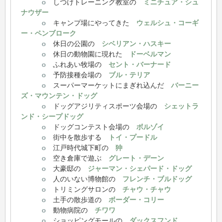
o
しつけトレーニング教室の
ミニチュア・シュ
ナウザー
o
キャンプ場にやってきた
ウェルシュ・コーギ
ー・ペンブローク
o
休日の公園の
シベリアン・ハスキー
o
休日の動物園に現れた
ドーベルマン
o
ふれあい牧場の
セント・バーナード
o
予防接種会場の
ブル・テリア
o
スーパーマーケットにまぎれ込んだ
バーニー
ズ・マウンテン・ドッグ
o
ドッグアジリティスポーツ会場の
シェットラ
ンド・シープドッグ
o
ドッグコンテスト会場の
ボルゾイ
o
街中を散歩する
トイ・プードル
o
江戸時代城下町の
狆
o
空き倉庫で遊ぶ
グレート・デーン
o
大豪邸の
ジャーマン・シェパード・ドッグ
o
人のいない博物館の
フレンチ・ブルドッグ
o
トリミングサロンの
チャウ・チャウ
o
土手の散歩道の
ボーダー・コリー
o
動物病院の
チワワ
o
ショッピングモールの
ダックスフンド