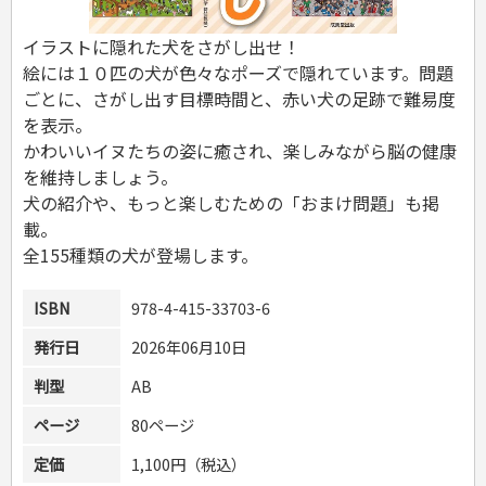
危険物取扱者
消防設備士
イラストに隠れた犬をさがし出せ！
登録販売者
絵には１０匹の犬が色々なポーズで隠れています。問題
その他資格試験
ごとに、さがし出す目標時間と、赤い犬の足跡で難易度
を表示。
かわいいイヌたちの姿に癒され、楽しみながら脳の健康
を維持しましょう。
犬の紹介や、もっと楽しむための「おまけ問題」も掲
載。
全155種類の犬が登場します。
ISBN
978-4-415-33703-6
発行日
2026年06月10日
判型
AB
ページ
80ページ
定価
1,100円（税込）