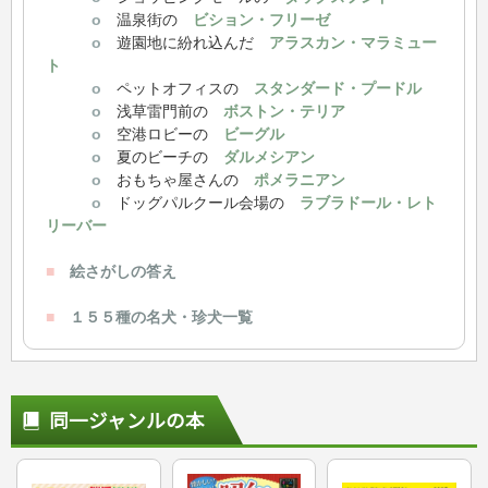
o
温泉街の
ビション・フリーゼ
o
遊園地に紛れ込んだ
アラスカン・マラミュー
ト
o
ペットオフィスの
スタンダード・プードル
o
浅草雷門前の
ボストン・テリア
o
空港ロビーの
ビーグル
o
夏のビーチの
ダルメシアン
o
おもちゃ屋さんの
ポメラニアン
o
ドッグパルクール会場の
ラブラドール・レト
リーバー
■
絵さがしの答え
■
１５５種の名犬・珍犬一覧
同一ジャンルの本