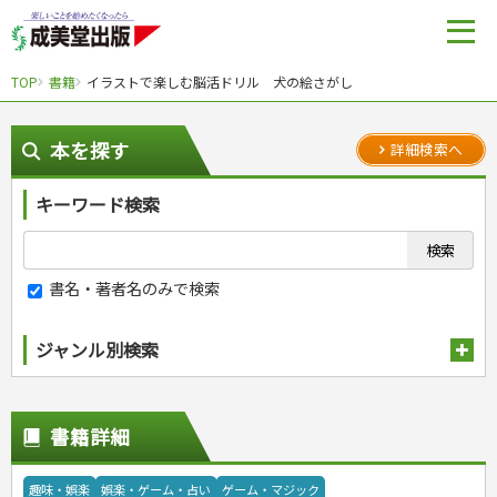
TOP
書籍
イラストで楽しむ脳活ドリル 犬の絵さがし
本を探す
詳細検索へ
キーワード検索
書名・著者名のみで検索
ジャンル別検索
趣味・娯楽
スポーツ
生活・暮らし
書籍詳細
自然・アウトドア・ペット
スポーツルール
料理
健康と保育
娯楽・ゲーム・占い
野球
アウトドア
手芸・クラフト
料理・レシピ
趣味・娯楽
娯楽・ゲーム・占い
ゲーム・マジック