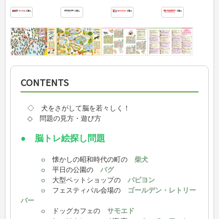
CONTENTS
◇ 犬をさがして脳を若々しく！
◇ 問題の見方・遊び方
● 脳トレ絵探し問題
o
懐かしの昭和時代の町の
柴犬
o
平日の公園の
パグ
o
大型ペットショップの
パピヨン
o
フェスティバル会場の
ゴールデン・レトリー
バー
o
ドッグカフェの
サモエド