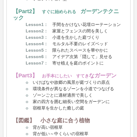
【Part2】
ガーデンテクニ
すぐに始められる
ック
Lesson1：
手間をかけない花壇ローテーション
Lesson2：
家屋とフェンスの間を美しく
Lesson3：
小道を生かした庭づくり
Lesson4：
モルタル不要のレイズベッド
Lesson5：
限られたスペースを華やかに
Lesson6：
アイデア次第「隠して」見せる
Lesson7：
寄せ植えを庭のポイントに
【Part3】
なガーデン
お手本にしたい すてき
o
いけばなや故郷の風景が庭づくりの原点
o
環境条件が異なるゾーンを小道でつなげる
o
ゾーンごとに適材適所で美しく
o
家の四方を囲む細長い空間をガーデンに
o
宿根草を生かした癒しの庭
【図鑑】 小さな庭に合う植物
o
背が高い宿根草
o
背が低い～中くらいの宿根草