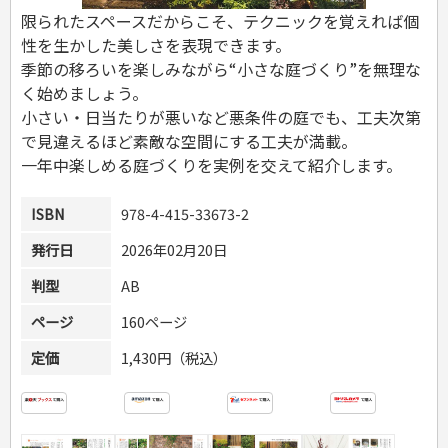
危険物取扱者
限られたスペースだからこそ、テクニックを覚えれば個
消防設備士
性を生かした美しさを表現できます。
登録販売者
季節の移ろいを楽しみながら“小さな庭づくり”を無理な
その他資格試験
く始めましょう。
小さい・日当たりが悪いなど悪条件の庭でも、工夫次第
で見違えるほど素敵な空間にする工夫が満載。
一年中楽しめる庭づくりを実例を交えて紹介します。
ISBN
978-4-415-33673-2
発行日
2026年02月20日
判型
AB
ページ
160ページ
定価
1,430円（税込）