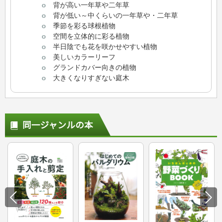
o
背が高い一年草や二年草
o
背が低い～中くらいの一年草や・二年草
o
季節を彩る球根植物
o
空間を立体的に彩る植物
o
半日陰でも花を咲かせやすい植物
o
美しいカラーリーフ
o
グランドカバー向きの植物
o
大きくなりすぎない庭木
同一ジャンルの本