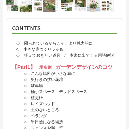
CONTENTS
◇ 限られているからこそ、より魅力的に
◇ 小さな庭づくり５ヶ条
◇ 揃えておきたい道具 / 本書に出てくる用語解説
【Part1】
ガーデンデザインのコツ
場所別
o
こんな場所が小さな庭に
o
奥行きの狭い花壇
o
駐車場
o
極小スペース デッドスペース
o
植え枡
o
レイズヘッド
o
土のないところ
o
ベランダ
o
半日陰になる場所
o
フェンスや塀、壁