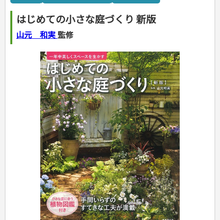
カルチャー・芸術・趣味
ゴルフ
犬・猫
ナンプレ
家庭医学・健康
こどもの本
住まい・インテリア・暮らし
おもてなし・ごちそう料理
編み物
辞典・語学
トレーニング
ペット・飼育
囲碁・将棋・麻雀
鉄道・車・自転車
看護・介護
ツボ・マッサージ
はじめての小さな庭づくり 新版
美容・ファッション
各国料理
ソーイング
インテリア・ハウジング
児童一般
就職活動
運転免許
ジュニアスポーツ
園芸・野菜づくり
ゲーム・マジック
音楽・楽器
辞典
保育・教育
家庭医学・病気
看護一般
冠婚葬祭・手紙・ペン字
お弁当
クラフト
収納・掃除・暮らし
ダイエット・エクササイズ
学参・ドリル
おりがみ・あやとり
山元 和実
監修
その他スポーツ
雑学
家相・風水・占い
趣味・鑑賞・カメラ
語学・旅行会話
原付・二輪
健康知識
介護一般
パネルシアター
就職活動
資格試験
妊娠・出産・育児
健康メニュー・ダイエット
メイク・ネイル・ヘア
冠婚葬祭・スピーチ・マナー
なぞなぞ・ゲーム
夏休みドリル
絵画・デッサン
普通免許
栄養事典
指導マニュアル
就職試験
調理器具クッキング
着物・着つけ
手紙・ペン字
妊娠・出産・育児
占い・心理ゲーム
総復習ドリル
検定試験・資格試験
俳句・詩・ことば
その他免許
ビジネス
生活習慣病
公務員試験
お菓子・ケーキ・パン
離乳食・幼児食・こどもレシピ
のりもの・ずかん
学習・地図
英語検定・TOEIC
経営・経済・法律
飲み物・お酒
旅行・歴史
読み物・絵本
自由研究・読書感想文
漢字検定・数学検定
自己啓発
マネー・株・資産
音と光のでる絵本
えんぴつちょう
簿記検定
国内・海外旅行
文庫
ビジネス・法律
自己啓発
看護・薬学
地理・歴史
国外旅行
簿記・経理・税金・保険
ビジネス読み物
文庫
ダイアリー
ケアマネジャー
国内旅行
地理・地図
その他ビジネス
成美文庫
介護・社会福祉士
散歩・グルメ
歴史
ダイアリー
その他文庫
保育士
プラチナダイアリー プレステージ
司法書士・社労士
行政書士・宅建
FP
衛生管理・運行管理
建築・土木
電気・危険物
調理師
スキル・キャリアアップ