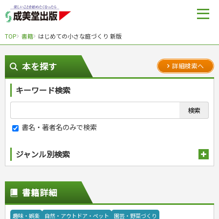
TOP
書籍
はじめての小さな庭づくり 新版
本を探す
詳細検索へ
キーワード検索
書名・著者名のみで検索
ジャンル別検索
趣味・娯楽
スポーツ
生活・暮らし
書籍詳細
自然・アウトドア・ペット
スポーツルール
料理
健康と保育
娯楽・ゲーム・占い
野球
アウトドア
手芸・クラフト
料理・レシピ
趣味・娯楽
自然・アウトドア・ペット
園芸・野菜づくり