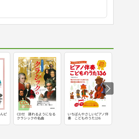
んピ
CD付 語れるようになる
いちばんやさしいピアノ伴
いちばんわか
クラシックの名曲
奏 こどものうた136
ーコードブッ