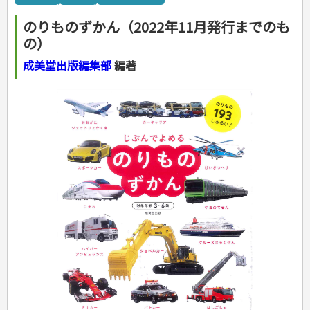
カルチャー・芸術・趣味
ゴルフ
犬・猫
ナンプレ
家庭医学・健康
こどもの本
住まい・インテリア・暮らし
おもてなし・ごちそう料理
編み物
辞典・語学
トレーニング
ペット・飼育
囲碁・将棋・麻雀
鉄道・車・自転車
看護・介護
ツボ・マッサージ
のりものずかん（2022年11月発行までのも
美容・ファッション
各国料理
ソーイング
インテリア・ハウジング
児童一般
就職活動
運転免許
ジュニアスポーツ
園芸・野菜づくり
ゲーム・マジック
音楽・楽器
辞典
保育・教育
家庭医学・病気
看護一般
の）
冠婚葬祭・手紙・ペン字
お弁当
クラフト
収納・掃除・暮らし
ダイエット・エクササイズ
学参・ドリル
おりがみ・あやとり
その他スポーツ
雑学
家相・風水・占い
趣味・鑑賞・カメラ
語学・旅行会話
原付・二輪
健康知識
介護一般
パネルシアター
就職活動
資格試験
妊娠・出産・育児
健康メニュー・ダイエット
メイク・ネイル・ヘア
冠婚葬祭・スピーチ・マナー
なぞなぞ・ゲーム
夏休みドリル
絵画・デッサン
普通免許
成美堂出版編集部
編著
栄養事典
指導マニュアル
就職試験
調理器具クッキング
着物・着つけ
手紙・ペン字
妊娠・出産・育児
占い・心理ゲーム
総復習ドリル
検定試験・資格試験
俳句・詩・ことば
その他免許
ビジネス
生活習慣病
公務員試験
お菓子・ケーキ・パン
離乳食・幼児食・こどもレシピ
のりもの・ずかん
学習・地図
英語検定・TOEIC
経営・経済・法律
飲み物・お酒
旅行・歴史
読み物・絵本
自由研究・読書感想文
漢字検定・数学検定
自己啓発
マネー・株・資産
音と光のでる絵本
えんぴつちょう
簿記検定
国内・海外旅行
文庫
ビジネス・法律
自己啓発
看護・薬学
地理・歴史
国外旅行
簿記・経理・税金・保険
ビジネス読み物
文庫
ダイアリー
ケアマネジャー
国内旅行
地理・地図
その他ビジネス
成美文庫
介護・社会福祉士
散歩・グルメ
歴史
ダイアリー
その他文庫
保育士
プラチナダイアリー プレステージ
司法書士・社労士
行政書士・宅建
FP
衛生管理・運行管理
建築・土木
電気・危険物
調理師
スキル・キャリアアップ