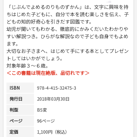
危険物取扱者
「じぶんでよめるのりものずかん」は、文字に興味を持
消防設備士
ちはじめた子どもに、自分で本を読む楽しさを伝え、子
登録販売者
どもの知的好奇心を引きだす図鑑です。
その他資格試験
幼児が聞いてもわかる、徹底的にかみくだいたわかりや
すい解説つき。ひらがな解説なので子ども自身でもよめ
ます。
大切なお子さまへ、はじめて手にする本としてプレゼン
トしてはいかがでしょう。
対象年齢３～６歳。
＜この書籍は現在絶版、品切れです＞
ISBN
978-4-415-32475-3
発行日
2018年03月30日
判型
B5変
ページ
96ページ
定価
1,100円（税込）