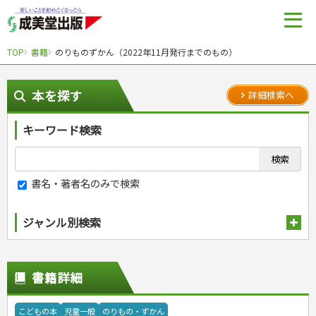
TOP
書籍
のりものずかん（2022年11月発行までのもの）
本を探す
詳細検索へ
キーワード検索
書名・著者名のみで検索
ジャンル別検索
趣味・娯楽
スポーツ
生活・暮らし
書籍詳細
自然・アウトドア・ペット
スポーツルール
料理
健康と保育
娯楽・ゲーム・占い
野球
アウトドア
手芸・クラフト
料理・レシピ
こどもの本
児童一般
のりもの・ずかん