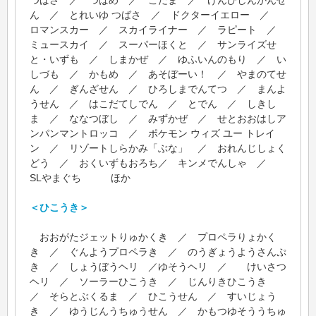
ん ／ とれいゆ つばさ ／ ドクターイエロー ／
ロマンスカー ／ スカイライナー ／ ラピート ／
ミュースカイ ／ スーパーほくと ／ サンライズせ
と・いずも ／ しまかぜ ／ ゆふいんのもり ／ い
しづも ／ かもめ ／ あそぼーい！ ／ やまのてせ
ん ／ ぎんざせん ／ ひろしまでんてつ ／ まんよ
うせん ／ はこだてしでん ／ とでん ／ しきし
ま ／ ななつぼし ／ みずかぜ ／ せとおおはしア
ンパンマントロッコ ／ ポケモン ウィズ ユー トレイ
ン ／ リゾートしらかみ「ぶな」 ／ おれんじしょく
どう ／ おくいずもおろち／ キンメでんしゃ ／
SLやまぐち ほか
＜ひこうき＞
おおがたジェットりゅかくき ／ プロペラりょかく
き ／ ぐんようプロペラき ／ のうぎょうようさんぷ
き ／ しょうぼうヘリ ／ゆそうヘリ ／ けいさつ
ヘリ ／ ソーラーひこうき ／ じんりきひこうき
／ そらとぶくるま ／ ひこうせん ／ すいじょう
き ／ ゆうじんうちゅうせん ／ かもつゆそううちゅ