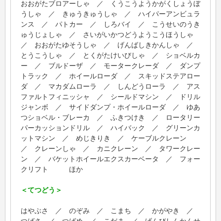
おおがたブロアーしゃ ／ くうこうようかがくしょうぼ
うしゃ ／ きゅうきゅうしゃ ／ ハイパーアンビュラ
ンス ／ パトカー ／ しろバイ ／ こうせいのうき
ゅうじょしゃ ／ さいがいかつどうようこうほうしゃ
／ おおがたゆそうしゃ ／ げんばしきかんしゃ ／
とうこうしゃ ／ とくがたけいびしゃ ／ ショベルカ
ー ／ ブルドーザ ／ モータークレーダ ／ ダンプ
トラック ／ ホイールローダ ／ スキッドステアロー
ダ ／ マカダムローラ ／ しんどうローラ ／ アス
ファルトフィニッシャ ／ シールドマシン ／ ドリル
ジャンボ ／ サイドダンプ・ホイールローダ ／ ゆあ
つショベル・ブレーカ ／ ふきつけき ／ ロータリー
パーカッションドリル ／ ハイバック ／ グリーンカ
ットマシン ／ めじきりき ／ ケーブルクレーン
／ クレーンしゃ ／ カニクレーン ／ タワークレー
ン ／ バケットホイールエクスカーベータ ／ フォー
クリフト ほか
＜てつどう＞
はやぶさ ／ のぞみ ／ こまち ／ かがやき ／
つばさ ／ つばめ ／ こだま ／ げんびしんかんせ