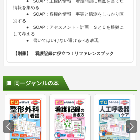
● SOAP：主観的情報 看護問題に焦点を当てた
情報を集める
● SOAP：客観的情報 事実と憶測をしっかり区
別する
● SOAP：アセスメント・計画 ＳとＯを根拠に
して考える
● 書いてはいけない避けるべき表現
【別冊】 看護記録に役立つ！リファレンスブック
同一ジャンルの本