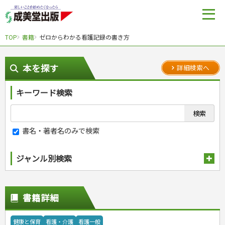
TOP
書籍
ゼロからわかる看護記録の書き方
本を探す
詳細検索へ
キーワード検索
書名・著者名のみで検索
ジャンル別検索
趣味・娯楽
スポーツ
生活・暮らし
書籍詳細
自然・アウトドア・ペット
スポーツルール
料理
健康と保育
娯楽・ゲーム・占い
野球
アウトドア
手芸・クラフト
料理・レシピ
健康と保育
看護・介護
看護一般