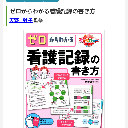
カルチャー・芸術・趣味
ゴルフ
犬・猫
ナンプレ
家庭医学・健康
こどもの本
住まい・インテリア・暮らし
おもてなし・ごちそう料理
編み物
辞典・語学
トレーニング
ペット・飼育
囲碁・将棋・麻雀
鉄道・車・自転車
看護・介護
ツボ・マッサージ
ゼロからわかる看護記録の書き方
美容・ファッション
各国料理
ソーイング
インテリア・ハウジング
児童一般
就職活動
運転免許
ジュニアスポーツ
園芸・野菜づくり
ゲーム・マジック
音楽・楽器
辞典
保育・教育
家庭医学・病気
看護一般
冠婚葬祭・手紙・ペン字
お弁当
クラフト
収納・掃除・暮らし
ダイエット・エクササイズ
学参・ドリル
おりがみ・あやとり
天野 幹子
監修
その他スポーツ
雑学
家相・風水・占い
趣味・鑑賞・カメラ
語学・旅行会話
原付・二輪
健康知識
介護一般
パネルシアター
就職活動
資格試験
妊娠・出産・育児
健康メニュー・ダイエット
メイク・ネイル・ヘア
冠婚葬祭・スピーチ・マナー
なぞなぞ・ゲーム
夏休みドリル
絵画・デッサン
普通免許
栄養事典
指導マニュアル
就職試験
調理器具クッキング
着物・着つけ
手紙・ペン字
妊娠・出産・育児
占い・心理ゲーム
総復習ドリル
検定試験・資格試験
俳句・詩・ことば
その他免許
ビジネス
生活習慣病
公務員試験
お菓子・ケーキ・パン
離乳食・幼児食・こどもレシピ
のりもの・ずかん
学習・地図
英語検定・TOEIC
経営・経済・法律
飲み物・お酒
旅行・歴史
読み物・絵本
自由研究・読書感想文
漢字検定・数学検定
自己啓発
マネー・株・資産
音と光のでる絵本
えんぴつちょう
簿記検定
国内・海外旅行
文庫
ビジネス・法律
自己啓発
看護・薬学
地理・歴史
国外旅行
簿記・経理・税金・保険
ビジネス読み物
文庫
ダイアリー
ケアマネジャー
国内旅行
地理・地図
その他ビジネス
成美文庫
介護・社会福祉士
散歩・グルメ
歴史
ダイアリー
その他文庫
保育士
プラチナダイアリー プレステージ
司法書士・社労士
行政書士・宅建
FP
衛生管理・運行管理
建築・土木
電気・危険物
調理師
スキル・キャリアアップ