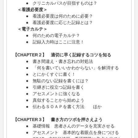
● クリニカルパスが目指すものは？
＜看護必要度＞
● 看護必要度は何のために必要？
● 看護必要度に応じた記録とは？
＜電子カルテ＞
● 何のための電子カルテ？
● 記録入力時はここに注意！
【CHAPTER２】 適切に早く記録するコツを知る
● 書き間違え・書き忘れの対処法
● 「何を書いていいかわからない」を解消する
● とにかくすぐに書く！
● 無駄のない記録を書くには？
● 引継ぎに役立つ記録を書く
● アセスメントに強くなる
● 真似することから始めよう
● 伝わるＳＯＡＰを書く方法 ほか
【CHAPTER３】 書き方のツボを押さえよう
● 基礎情報 患者さんのデータを充実させる
● アセスメント 基本的な着眼点を身につける