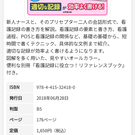
危険物取扱者
消防設備士
登録販売者
新人ナースと、そのプリセプター二人の会話形式で、看
その他資格試験
護記録の書き方を解説。看護記録の要素と書き方、看護
過程、POSと看護記録の関係など、基礎の基礎から、短
時間で書くテクニック、具体的な文例まで紹介。
適切な記録が効率よく書けるようになります。
図解を多く用いた、見やすいオールカラー。
便利な別冊『看護記録に役立つ！リファレンスブック』
付き。
ISBN
978-4-415-32418-0
発行日
2018年06月28日
判型
B5
ページ
176ページ
定価
1,650円（税込）