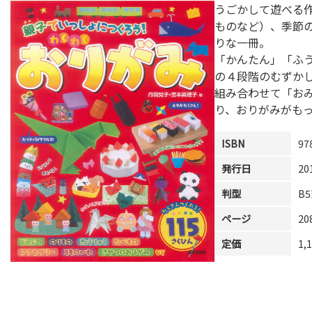
うごかして遊べる
ものなど）、季節の
りな一冊。
「かんたん」「ふ
の４段階のむずか
組み合わせて「お
り、おりがみがも
ISBN
97
発行日
20
判型
B
ページ
2
定価
1