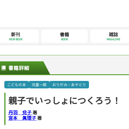
新刊
書籍
雑誌
NEW BOOK
BOOK
MAGAZINE
書籍詳細
こどもの本
児童一般
おりがみ・あやとり
親子でいっしょにつくろう！
丹羽 兌子
著
宮本 眞理子
著