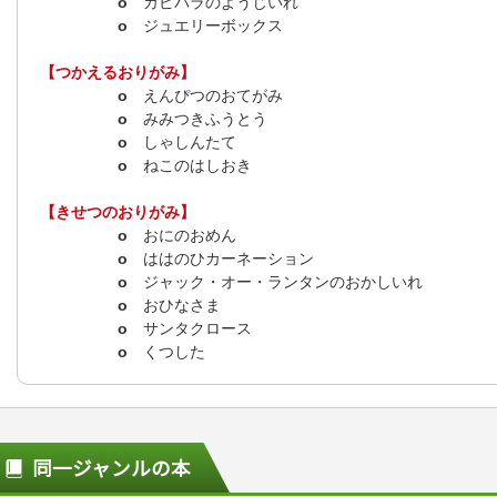
o
カピバラのようじいれ
o
ジュエリーボックス
【つかえるおりがみ】
o
えんぴつのおてがみ
o
みみつきふうとう
o
しゃしんたて
o
ねこのはしおき
【きせつのおりがみ】
o
おにのおめん
o
ははのひカーネーション
o
ジャック・オー・ランタンのおかしいれ
o
おひなさま
o
サンタクロース
o
くつした
同一ジャンルの本