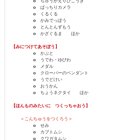
o
ちゅうがえりひこうき
o
ぱっちりカメラ
o
くるくる
o
かみでっぽう
o
とんとんずもう
o
かざぐるま ほか
【みにつけてあそぼう】
o
かぶと
o
うでわ・ゆびわ
o
メダル
o
クローバーのペンダント
o
うでどけい
o
おうかん
o
ちょうネクタイ ほか
【ほんものみたいに つくっちゃおう】
＜こんちゅうをつくろう＞
o
せみ
o
カブトムシ
o
クワガタムシ