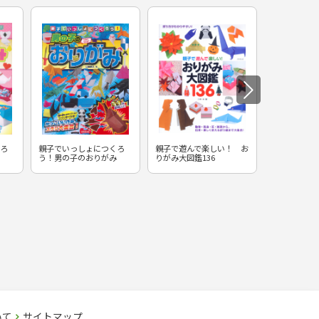
ろ
親子でいっしょにつくろ
親子で遊んで楽しい！ お
みんなであそ
う！男の子のおりがみ
りがみ大図鑑136
いあやとり
いて
サイトマップ