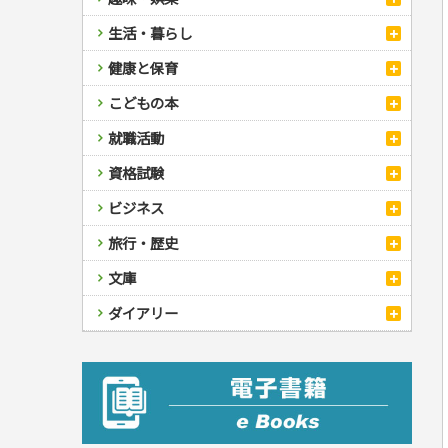
スポーツ
生活・暮らし
自然・アウトドア・ペット
スポーツルール
料理
健康と保育
娯楽・ゲーム・占い
野球
アウトドア
手芸・クラフト
料理・レシピ
カルチャー・芸術・趣味
ゴルフ
犬・猫
ナンプレ
家庭医学・健康
こどもの本
住まい・インテリア・暮らし
おもてなし・ごちそう料理
編み物
辞典・語学
トレーニング
ペット・飼育
囲碁・将棋・麻雀
鉄道・車・自転車
看護・介護
ツボ・マッサージ
美容・ファッション
各国料理
ソーイング
インテリア・ハウジング
児童一般
就職活動
運転免許
ジュニアスポーツ
園芸・野菜づくり
ゲーム・マジック
音楽・楽器
辞典
保育・教育
家庭医学・病気
看護一般
冠婚葬祭・手紙・ペン字
お弁当
クラフト
収納・掃除・暮らし
ダイエット・エクササイズ
学参・ドリル
おりがみ・あやとり
その他スポーツ
雑学
家相・風水・占い
趣味・鑑賞・カメラ
語学・旅行会話
原付・二輪
健康知識
介護一般
パネルシアター
就職活動
資格試験
妊娠・出産・育児
健康メニュー・ダイエット
メイク・ネイル・ヘア
冠婚葬祭・スピーチ・マナー
なぞなぞ・ゲーム
夏休みドリル
絵画・デッサン
普通免許
栄養事典
指導マニュアル
就職試験
調理器具クッキング
着物・着つけ
手紙・ペン字
妊娠・出産・育児
占い・心理ゲーム
総復習ドリル
検定試験・資格試験
俳句・詩・ことば
その他免許
ビジネス
生活習慣病
公務員試験
お菓子・ケーキ・パン
離乳食・幼児食・こどもレシピ
のりもの・ずかん
学習・地図
英語検定・TOEIC
経営・経済・法律
飲み物・お酒
旅行・歴史
読み物・絵本
自由研究・読書感想文
漢字検定・数学検定
自己啓発
マネー・株・資産
音と光のでる絵本
えんぴつちょう
簿記検定
国内・海外旅行
文庫
ビジネス・法律
自己啓発
看護・薬学
地理・歴史
国外旅行
簿記・経理・税金・保険
ビジネス読み物
文庫
ダイアリー
ケアマネジャー
国内旅行
地理・地図
その他ビジネス
成美文庫
介護・社会福祉士
散歩・グルメ
歴史
ダイアリー
その他文庫
保育士
プラチナダイアリー プレステージ
司法書士・社労士
行政書士・宅建
FP
衛生管理・運行管理