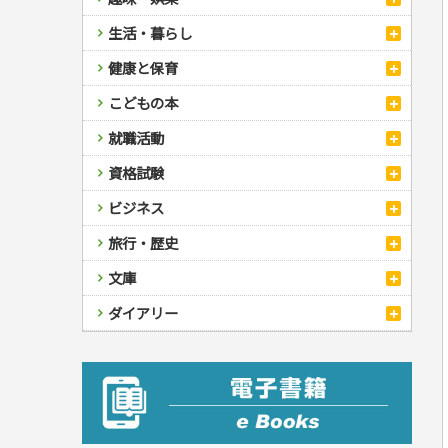
スポーツ
生活・暮らし
自然・アウトドア・ペット
スポーツルール
料理
健康と保育
娯楽・ゲーム・占い
野球
アウトドア
手芸・クラフト
料理・レシピ
カルチャー・芸術・趣味
ゴルフ
犬・猫
ナンプレ
家庭医学・健康
こどもの本
住まい・インテリア・暮らし
おもてなし・ごちそう料理
編み物
辞典・語学
トレーニング
ペット・飼育
囲碁・将棋・麻雀
鉄道・車・自転車
看護・介護
ツボ・マッサージ
美容・ファッション
各国料理
ソーイング
インテリア・ハウジング
児童一般
就職活動
運転免許
ジュニアスポーツ
園芸・野菜づくり
ゲーム・マジック
音楽・楽器
辞典
保育・教育
家庭医学・病気
看護一般
冠婚葬祭・手紙・ペン字
お弁当
クラフト
収納・掃除・暮らし
ダイエット・エクササイズ
学参・ドリル
おりがみ・あやとり
その他スポーツ
雑学
家相・風水・占い
趣味・鑑賞・カメラ
語学・旅行会話
原付・二輪
健康知識
介護一般
パネルシアター
就職活動
資格試験
妊娠・出産・育児
健康メニュー・ダイエット
メイク・ネイル・ヘア
冠婚葬祭・スピーチ・マナー
なぞなぞ・ゲーム
夏休みドリル
絵画・デッサン
普通免許
栄養事典
指導マニュアル
就職試験
調理器具クッキング
着物・着つけ
手紙・ペン字
妊娠・出産・育児
占い・心理ゲーム
総復習ドリル
検定試験・資格試験
俳句・詩・ことば
その他免許
ビジネス
生活習慣病
公務員試験
お菓子・ケーキ・パン
離乳食・幼児食・こどもレシピ
のりもの・ずかん
学習・地図
英語検定・TOEIC
経営・経済・法律
飲み物・お酒
旅行・歴史
読み物・絵本
自由研究・読書感想文
漢字検定・数学検定
自己啓発
マネー・株・資産
音と光のでる絵本
えんぴつちょう
簿記検定
国内・海外旅行
文庫
ビジネス・法律
自己啓発
看護・薬学
地理・歴史
国外旅行
簿記・経理・税金・保険
ビジネス読み物
文庫
ダイアリー
ケアマネジャー
国内旅行
地理・地図
その他ビジネス
成美文庫
介護・社会福祉士
散歩・グルメ
歴史
ダイアリー
その他文庫
保育士
プラチナダイアリー プレステージ
司法書士・社労士
行政書士・宅建
FP
衛生管理・運行管理