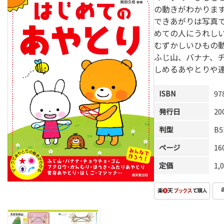
の動きがわかりま
できあがりは写真
めての人にうれし
むずかしいひもの
ふじ山、バナナ、
しめるあやとりや
ISBN
97
発行日
20
判型
B
ページ
1
定価
1