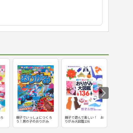
ろ
親子でいっしょにつくろ
親子で遊んで楽しい！ お
みんなであそ
う！男の子のおりがみ
りがみ大図鑑136
いあやとり