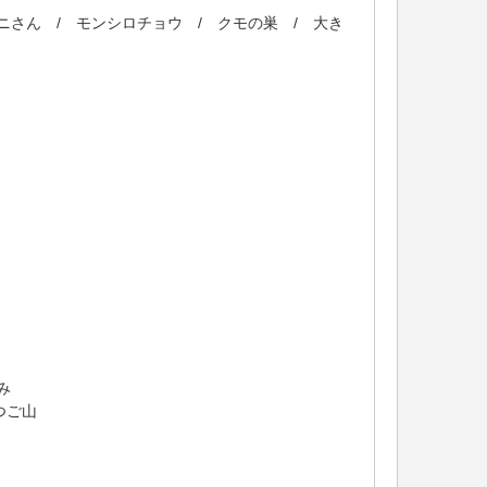
さん / モンシロチョウ / クモの巣 / 大き
み
つご山