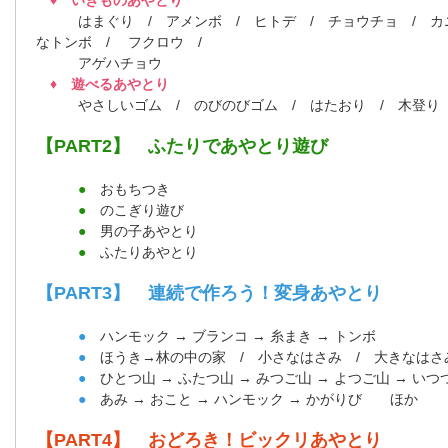
はまぐり / アメンボ / ヒトデ / チョウチョ / カニ
なトンボ / フクロウ /
アゲハチョウ
♦ 遊べるあやとり
やさしいゴム / のびのびゴム / はたおり / 木登り
【
PART2】 ふたりであやとり遊び
●
おもちつき
●
のこぎり遊び
●
男の子あやとり
●
ふたりあやとり
【
PART3】 連続で作ろう！変身あやとり
●
ハンモック → ブランコ → 糸まき → トンボ
●
ほうき→林の中の家 / 小さなはさみ / 大きなはさ
●
ひとつ山 → ふたつ山 → みつご山 → よつご山 → いつ
●
あみ → おこと → ハンモック → かがりび ほか
【
PART4】 おどろき！ビックリあやとり