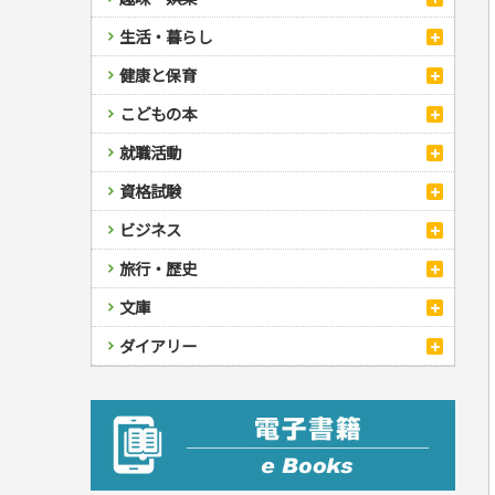
スポーツ
生活・暮らし
自然・アウトドア・ペット
スポーツルール
料理
健康と保育
娯楽・ゲーム・占い
野球
アウトドア
手芸・クラフト
料理・レシピ
カルチャー・芸術・趣味
ゴルフ
犬・猫
ナンプレ
家庭医学・健康
こどもの本
住まい・インテリア・暮らし
おもてなし・ごちそう料理
編み物
辞典・語学
トレーニング
ペット・飼育
囲碁・将棋・麻雀
鉄道・車・自転車
看護・介護
ツボ・マッサージ
美容・ファッション
各国料理
ソーイング
インテリア・ハウジング
児童一般
就職活動
運転免許
ジュニアスポーツ
園芸・野菜づくり
ゲーム・マジック
音楽・楽器
辞典
保育・教育
家庭医学・病気
看護一般
冠婚葬祭・手紙・ペン字
お弁当
クラフト
収納・掃除・暮らし
ダイエット・エクササイズ
学参・ドリル
おりがみ・あやとり
その他スポーツ
雑学
家相・風水・占い
趣味・鑑賞・カメラ
語学・旅行会話
原付・二輪
健康知識
介護一般
パネルシアター
就職活動
資格試験
妊娠・出産・育児
健康メニュー・ダイエット
メイク・ネイル・ヘア
冠婚葬祭・スピーチ・マナー
なぞなぞ・ゲーム
夏休みドリル
絵画・デッサン
普通免許
栄養事典
指導マニュアル
就職試験
調理器具クッキング
着物・着つけ
手紙・ペン字
妊娠・出産・育児
占い・心理ゲーム
総復習ドリル
検定試験・資格試験
俳句・詩・ことば
その他免許
ビジネス
生活習慣病
公務員試験
お菓子・ケーキ・パン
離乳食・幼児食・こどもレシピ
のりもの・ずかん
学習・地図
英語検定・TOEIC
経営・経済・法律
飲み物・お酒
旅行・歴史
読み物・絵本
自由研究・読書感想文
漢字検定・数学検定
自己啓発
マネー・株・資産
音と光のでる絵本
えんぴつちょう
簿記検定
国内・海外旅行
文庫
ビジネス・法律
自己啓発
看護・薬学
地理・歴史
国外旅行
簿記・経理・税金・保険
ビジネス読み物
文庫
ダイアリー
ケアマネジャー
国内旅行
地理・地図
その他ビジネス
成美文庫
介護・社会福祉士
散歩・グルメ
歴史
ダイアリー
その他文庫
保育士
プラチナダイアリー プレステージ
司法書士・社労士
行政書士・宅建
FP
衛生管理・運行管理