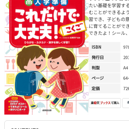
たい基礎を学習す
むことができるよ
習でき、子どもの
に育てることがで
できたよ！シール
ISBN
97
発行日
20
判型
A4
ページ
6
定価
7