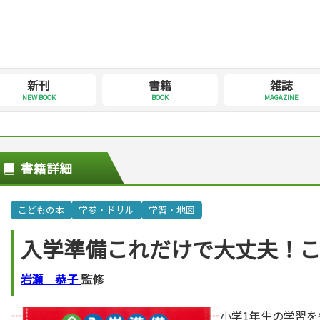
新刊
書籍
雑誌
NEW BOOK
BOOK
MAGAZINE
書籍詳細
こどもの本
学参・ドリル
学習・地図
入学準備これだけで大丈夫！
岩瀬 恭子
監修
小学1年生の学習