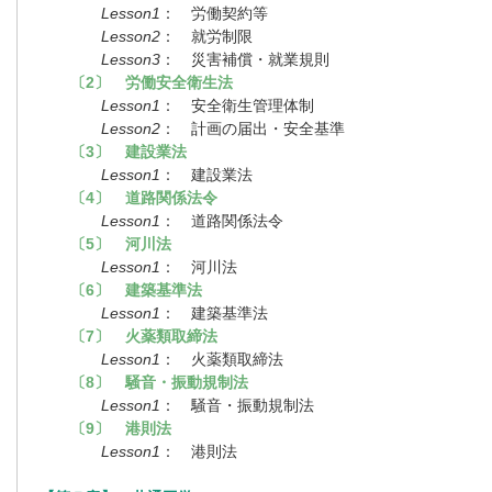
Lesson1
： 労働契約等
Lesson2
： 就労制限
Lesson3
： 災害補償・就業規則
〔2〕 労働安全衛生法
Lesson1
： 安全衛生管理体制
Lesson2
： 計画の届出・安全基準
〔3〕 建設業法
Lesson1
： 建設業法
〔4〕 道路関係法令
Lesson1
： 道路関係法令
〔5〕 河川法
Lesson1
： 河川法
〔6〕 建築基準法
Lesson1
： 建築基準法
〔7〕 火薬類取締法
Lesson1
： 火薬類取締法
〔8〕 騒音・振動規制法
Lesson1
： 騒音・振動規制法
〔9〕 港則法
Lesson1
： 港則法