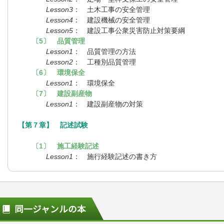
Lesson3
： 土木工事の安全管理
Lesson4
： 建設機械の安全管理
Lesson5
： 建設工事公衆災害防止対策要綱
〔5〕 品質管理
Lesson1
： 品質管理の方法
Lesson2
： 工種別品質管理
〔6〕 環境保全
Lesson1
： 環境保全
〔7〕 建設副産物
Lesson1
： 建設副産物の対策
【第７章】 記述試験
〔1〕 施工経験記述
Lesson1
： 施行経験記述の書き方
同一ジャンルの本