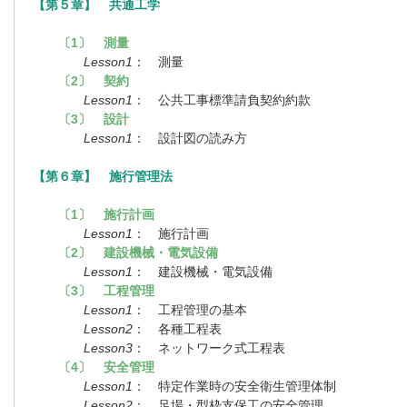
【第５章】 共通工学
〔1〕 測量
Lesson1
： 測量
〔2〕 契約
Lesson1
： 公共工事標準請負契約約款
〔3〕 設計
Lesson1
： 設計図の読み方
【第６章】 施行管理法
〔1〕 施行計画
Lesson1
： 施行計画
〔2〕 建設機械・電気設備
Lesson1
： 建設機械・電気設備
〔3〕 工程管理
Lesson1
： 工程管理の基本
Lesson2
： 各種工程表
Lesson3
： ネットワーク式工程表
〔4〕 安全管理
Lesson1
： 特定作業時の安全衛生管理体制
Lesson2
： 足場・型枠支保工の安全管理