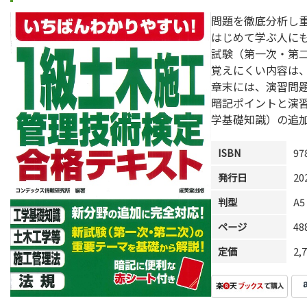
問題を徹底分析し
はじめて学ぶ人に
試験（第一次・第
覚えにくい内容は
章末には、演習問
暗記ポイントと演
学基礎知識）の追
ISBN
97
発行日
20
判型
A5
ページ
4
定価
2