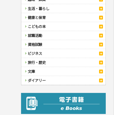
スポーツ
生活・暮らし
自然・アウトドア・ペット
スポーツルール
料理
健康と保育
娯楽・ゲーム・占い
野球
アウトドア
手芸・クラフト
料理・レシピ
カルチャー・芸術・趣味
ゴルフ
犬・猫
ナンプレ
家庭医学・健康
こどもの本
住まい・インテリア・暮らし
おもてなし・ごちそう料理
編み物
辞典・語学
トレーニング
ペット・飼育
囲碁・将棋・麻雀
鉄道・車・自転車
看護・介護
ツボ・マッサージ
美容・ファッション
各国料理
ソーイング
インテリア・ハウジング
児童一般
就職活動
運転免許
ジュニアスポーツ
園芸・野菜づくり
ゲーム・マジック
音楽・楽器
辞典
保育・教育
家庭医学・病気
看護一般
冠婚葬祭・手紙・ペン字
お弁当
クラフト
収納・掃除・暮らし
ダイエット・エクササイズ
学参・ドリル
おりがみ・あやとり
その他スポーツ
雑学
家相・風水・占い
趣味・鑑賞・カメラ
語学・旅行会話
原付・二輪
健康知識
介護一般
パネルシアター
就職活動
資格試験
妊娠・出産・育児
健康メニュー・ダイエット
メイク・ネイル・ヘア
冠婚葬祭・スピーチ・マナー
なぞなぞ・ゲーム
夏休みドリル
絵画・デッサン
普通免許
栄養事典
指導マニュアル
就職試験
調理器具クッキング
着物・着つけ
手紙・ペン字
妊娠・出産・育児
占い・心理ゲーム
総復習ドリル
検定試験・資格試験
俳句・詩・ことば
その他免許
ビジネス
生活習慣病
公務員試験
お菓子・ケーキ・パン
離乳食・幼児食・こどもレシピ
のりもの・ずかん
学習・地図
英語検定・TOEIC
経営・経済・法律
飲み物・お酒
旅行・歴史
読み物・絵本
自由研究・読書感想文
漢字検定・数学検定
自己啓発
マネー・株・資産
音と光のでる絵本
えんぴつちょう
簿記検定
国内・海外旅行
文庫
ビジネス・法律
自己啓発
看護・薬学
地理・歴史
国外旅行
簿記・経理・税金・保険
ビジネス読み物
文庫
ダイアリー
ケアマネジャー
国内旅行
地理・地図
その他ビジネス
成美文庫
介護・社会福祉士
散歩・グルメ
歴史
ダイアリー
その他文庫
保育士
プラチナダイアリー プレステージ
司法書士・社労士
行政書士・宅建
FP
衛生管理・運行管理