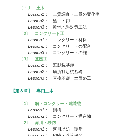
〔１〕 土木
Lesson1
： 土質調査・土量の変化率
Lesson2
： 盛土・切土
Lesson3
： 軟弱地盤対策工法
〔2〕 コンクリート工
Lesson1
： コンクリート材料
Lesson2
： コンクリートの配合
Lesson3
： コンクリートの施工
〔3〕 基礎工
Lesson1
： 既製杭基礎
Lesson2
： 場所打ち杭基礎
Lesson3
： 直接基礎・土留め工
【第３章】 専門土木
〔1〕 鋼・コンクリート建造物
Lesson1
： 鋼橋
Lesson2
： コンクリート構造物
〔2〕 河川・砂防
Lesson1
： 河川堤防・護岸
Lesson2
： 砂防・渓流保全