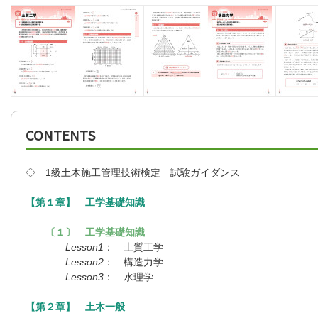
CONTENTS
◇ 1級土木施工管理技術検定 試験ガイダンス
【第１章】 工学基礎知識
〔１〕 工学基礎知識
Lesson1
： 土質工学
Lesson2
： 構造力学
Lesson3
： 水理学
【第２章】 土木一般