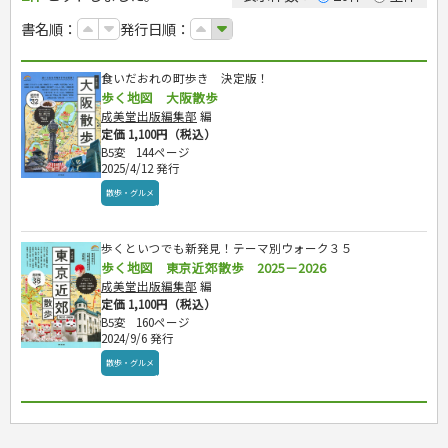
カルチャー・芸術・趣味
ゴルフ
犬・猫
ナンプレ
家庭医学・健康
こどもの本
住まい・インテリア・暮らし
おもてなし・ごちそう料理
編み物
辞典・語学
トレーニング
ペット・飼育
囲碁・将棋・麻雀
鉄道・車・自転車
書名順：
発行日順：
看護・介護
ツボ・マッサージ
美容・ファッション
各国料理
ソーイング
インテリア・ハウジング
児童一般
就職活動
運転免許
ジュニアスポーツ
園芸・野菜づくり
ゲーム・マジック
音楽・楽器
辞典
保育・教育
家庭医学・病気
看護一般
冠婚葬祭・手紙・ペン字
お弁当
クラフト
収納・掃除・暮らし
ダイエット・エクササイズ
学参・ドリル
おりがみ・あやとり
その他スポーツ
雑学
家相・風水・占い
趣味・鑑賞・カメラ
語学・旅行会話
原付・二輪
健康知識
介護一般
パネルシアター
就職活動
食いだおれの町歩き 決定版！
資格試験
妊娠・出産・育児
健康メニュー・ダイエット
メイク・ネイル・ヘア
冠婚葬祭・スピーチ・マナー
なぞなぞ・ゲーム
夏休みドリル
絵画・デッサン
普通免許
栄養事典
指導マニュアル
歩く地図 大阪散歩
就職試験
調理器具クッキング
着物・着つけ
手紙・ペン字
妊娠・出産・育児
占い・心理ゲーム
総復習ドリル
検定試験・資格試験
俳句・詩・ことば
その他免許
ビジネス
生活習慣病
成美堂出版編集部
編
公務員試験
お菓子・ケーキ・パン
離乳食・幼児食・こどもレシピ
のりもの・ずかん
学習・地図
英語検定・TOEIC
定価 1,100円（税込）
経営・経済・法律
飲み物・お酒
旅行・歴史
読み物・絵本
自由研究・読書感想文
B5変
144ページ
漢字検定・数学検定
自己啓発
マネー・株・資産
2025/4/12 発行
音と光のでる絵本
えんぴつちょう
簿記検定
国内・海外旅行
文庫
ビジネス・法律
自己啓発
散歩・グルメ
看護・薬学
地理・歴史
国外旅行
簿記・経理・税金・保険
ビジネス読み物
文庫
ダイアリー
ケアマネジャー
国内旅行
地理・地図
その他ビジネス
成美文庫
介護・社会福祉士
散歩・グルメ
歴史
歩くといつでも新発見！テーマ別ウォーク３５
ダイアリー
その他文庫
保育士
歩く地図 東京近郊散歩 2025－2026
プラチナダイアリー プレステージ
司法書士・社労士
成美堂出版編集部
編
定価 1,100円（税込）
行政書士・宅建
B5変
160ページ
FP
2024/9/6 発行
衛生管理・運行管理
散歩・グルメ
建築・土木
電気・危険物
調理師
スキル・キャリアアップ