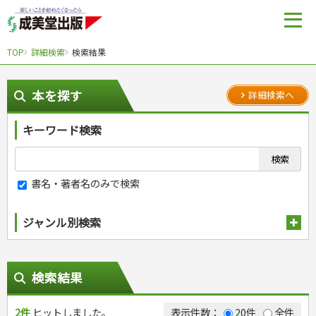
TOP
詳細検索
検索結果
本を探す
詳細検索へ
キーワード検索
書名・著者名のみで検索
ジャンル別検索
趣味・娯楽
スポーツ
生活・暮らし
検索結果
自然・アウトドア・ペット
スポーツルール
料理
健康と保育
娯楽・ゲーム・占い
野球
アウトドア
2件
ヒットしました。
手芸・クラフト
料理・レシピ
表示件数：
20件
全件