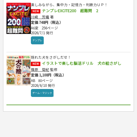
地理・歴史
国外旅行
簿記・経理・税金・保険
ビジネス読み物
文庫
楽しみながら、集中力・記憶力・判断力ＵＰ！
ダイアリー
ケアマネジャー
国内旅行
地理・地図
その他ビジネス
ナンプレEXCITE200 超難問 2
成美文庫
NEW
介護・社会福祉士
散歩・グルメ
歴史
ダイアリー
川崎 芳織
著
その他文庫
保育士
プラチナダイアリー プレステージ
定価 748円（税込）
司法書士・社労士
A6変
256ページ
行政書士・宅建
2026/7/1 発行
FP
ナンプレ
衛生管理・運行管理
建築・土木
隠れた犬をさがしだせ！
電気・危険物
イラストで楽しむ脳活ドリル 犬の絵さがし
NEW
調理師
篠原 菊紀
監修
スキル・キャリアアップ
定価 1,100円（税込）
危険物取扱者
AB
80ページ
2026/6/10 発行
消防設備士
登録販売者
ゲーム・マジック
その他資格試験