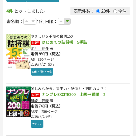
ゴルフ
犬・猫
ナンプレ
4件
ヒットしました。
トレーニング
ペット・飼育
囲碁・将棋・麻雀
表示件数：
20件
全件
ジュニアスポーツ
園芸・野菜づくり
ゲーム・マジック
書名順：
発行日順：
その他スポーツ
雑学
家相・風水・占い
カルチャー・芸術・趣味
やさしい５手詰の良問150
辞典・語学
鉄道・車・自転車
はじめての詰将棋 5手詰
NEW
運転免許
音楽・楽器
辞典
北浜 健介
著
趣味・鑑賞・カメラ
語学・旅行会話
原付・二輪
定価 990円（税込）
生活・暮らし
絵画・デッサン
普通免許
A6
320ページ
2026/7/24 発行
俳句・詩・ことば
その他免許
料理
健康と保育
手芸・クラフト
料理・レシピ
囲碁・将棋・麻雀
家庭医学・健康
こどもの本
住まい・インテリア・暮らし
おもてなし・ごちそう料理
編み物
看護・介護
ツボ・マッサージ
美容・ファッション
各国料理
ソーイング
インテリア・ハウジング
児童一般
就職活動
楽しみながら、集中力・記憶力・判断力ＵＰ！
保育・教育
家庭医学・病気
看護一般
冠婚葬祭・手紙・ペン字
お弁当
クラフト
収納・掃除・暮らし
ダイエット・エクササイズ
学参・ドリル
おりがみ・あやとり
ナンプレEXCITE200 上級→難問 2
NEW
健康知識
介護一般
パネルシアター
就職活動
資格試験
妊娠・出産・育児
健康メニュー・ダイエット
メイク・ネイル・ヘア
冠婚葬祭・スピーチ・マナー
なぞなぞ・ゲーム
夏休みドリル
川崎 芳織
著
栄養事典
指導マニュアル
就職試験
調理器具クッキング
着物・着つけ
手紙・ペン字
妊娠・出産・育児
定価 748円（税込）
占い・心理ゲーム
総復習ドリル
検定試験・資格試験
ビジネス
生活習慣病
公務員試験
A6変
256ページ
お菓子・ケーキ・パン
離乳食・幼児食・こどもレシピ
のりもの・ずかん
学習・地図
英語検定・TOEIC
2026/7/1 発行
経営・経済・法律
飲み物・お酒
旅行・歴史
読み物・絵本
自由研究・読書感想文
漢字検定・数学検定
ナンプレ
自己啓発
マネー・株・資産
音と光のでる絵本
えんぴつちょう
簿記検定
国内・海外旅行
文庫
ビジネス・法律
自己啓発
看護・薬学