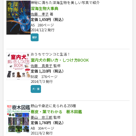
神秘に満ちた深海生物を美しい写真で紹介
深海生物大事典
佐藤 孝子
著
定価 1,650円（税込）
A5
280ページ
2014/12/2 発行
雑学
おうちでワンコと生活！
室内犬の飼い方・しつけ方BOOK
佐藤 真貴子
監修
定価 1,210円（税込）
B5変
176ページ
2014/7/3 発行
犬・猫
野山や身近に見られる255種
樹皮・葉でわかる 樹木図鑑
菱山 忠三郎
監修
定価 1,760円（税込）
AB
304ページ
2011/6/2 発行