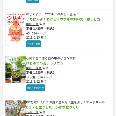
国内・海外旅行
文庫
ビジネス・法律
自己啓発
看護・薬学
地理・歴史
国外旅行
簿記・経理・税金・保険
ビジネス読み物
文庫
ダイアリー
ケアマネジャー
国内旅行
地理・地図
その他ビジネス
はじめよう！ウサギとの楽しい生活！
成美文庫
介護・社会福祉士
散歩・グルメ
歴史
ダイアリー
いちばんよくわかる！ウサギの飼い方・暮らし方
その他文庫
保育士
プラチナダイアリー プレステージ
町田 修
監修
司法書士・社労士
定価 1,430円（税込）
行政書士・宅建
A5
224ページ
2019/5/15 発行
FP
ペット・飼育
衛生管理・運行管理
建築・土木
電気・危険物
心癒す苔で作る器の中の小さな世界
調理師
はじめての苔テラリウム
スキル・キャリアアップ
園田 純寛
監修
定価 1,320円（税込）
危険物取扱者
Ｂ５変
176ページ
消防設備士
2019/3/22 発行
登録販売者
園芸・野菜づくり
その他資格試験
DIYを取り入れたお庭で豊かな人生を楽しんでみませんか
DＩＹを生かした 小さな庭づくり
有福 創
監修