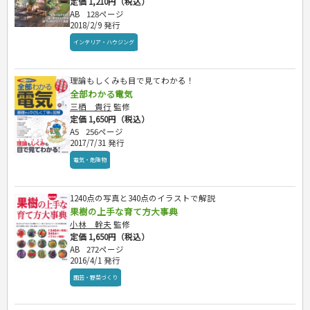
定価 1,210円（税込）
AB
128ページ
2018/2/9 発行
インテリア・ハウジング
理論もしくみも目で見てわかる！
全部わかる電気
三栖 貴行
監修
定価 1,650円（税込）
A5
256ページ
2017/7/31 発行
電気・危険物
1240点の写真と340点のイラストで解説
果樹の上手な育て方大事典
小林 幹夫
監修
定価 1,650円（税込）
AB
272ページ
2016/4/1 発行
園芸・野菜づくり