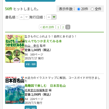
ゴルフ
犬・猫
56件
ヒットしました。
トレーニング
ペット・飼育
表示件数：
20件
全件
ジュニアスポーツ
園芸・野菜づくり
書名順：
発行日順：
その他スポーツ
雑学
娯楽・ゲーム・占い
前の20件
1
2
3
カルチャー・芸術・趣味
ナンプレ
辞典・語学
囲碁・将棋・麻雀
鉄道・車・自転車
生きものにふれよう！自然とあそぼう！
なんでもつかまえてみる本
運転免許
ゲーム・マジック
音楽・楽器
辞典
秋山 幸也
監修
家相・風水・占い
趣味・鑑賞・カメラ
語学・旅行会話
原付・二輪
定価 1,045円（税込）
生活・暮らし
絵画・デッサン
普通免許
B6
160ページ
俳句・詩・ことば
その他免許
料理
2019/7/17 発行
健康と保育
手芸・クラフト
料理・レシピ
学習・地図
家庭医学・健康
こどもの本
住まい・インテリア・暮らし
おもてなし・ごちそう料理
編み物
看護・介護
ツボ・マッサージ
美容・ファッション
各国料理
ソーイング
インテリア・ハウジング
児童一般
就職活動
保育・教育
家庭医学・病気
看護一般
大迫力のイラストマップに解説、コースガイドが付きまし
冠婚葬祭・手紙・ペン字
お弁当
クラフト
収納・掃除・暮らし
ダイエット・エクササイズ
学参・ドリル
おりがみ・あやとり
た
健康知識
介護一般
パネルシアター
就職活動
資格試験
妊娠・出産・育児
健康メニュー・ダイエット
メイク・ネイル・ヘア
冠婚葬祭・スピーチ・マナー
鳥瞰図で楽しむ 日本百名山
なぞなぞ・ゲーム
夏休みドリル
栄養事典
指導マニュアル
就職試験
調理器具クッキング
着物・着つけ
手紙・ペン字
妊娠・出産・育児
成美堂出版編集部
編
占い・心理ゲーム
総復習ドリル
検定試験・資格試験
ビジネス
生活習慣病
公務員試験
定価 2,090円（税込）
お菓子・ケーキ・パン
離乳食・幼児食・こどもレシピ
のりもの・ずかん
学習・地図
英語検定・TOEIC
A4
224ページ
経営・経済・法律
飲み物・お酒
旅行・歴史
読み物・絵本
自由研究・読書感想文
漢字検定・数学検定
2019/7/5 発行
自己啓発
マネー・株・資産
音と光のでる絵本
えんぴつちょう
簿記検定
地理・地図