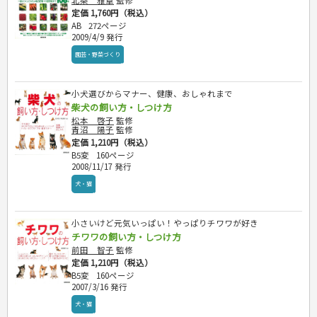
北条 雅章
監修
定価 1,760円（税込）
AB
272ページ
2009/4/9 発行
園芸・野菜づくり
小犬選びからマナー、健康、おしゃれまで
柴犬の飼い方・しつけ方
松本 啓子
監修
青沼 陽子
監修
定価 1,210円（税込）
B5変
160ページ
2008/11/17 発行
犬・猫
小さいけど元気いっぱい！やっぱりチワワが好き
チワワの飼い方・しつけ方
前田 智子
監修
定価 1,210円（税込）
B5変
160ページ
2007/3/16 発行
犬・猫