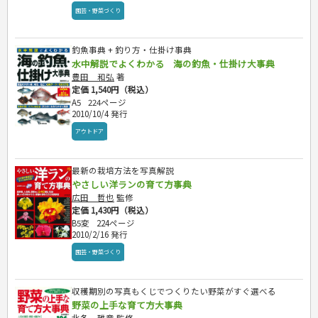
園芸・野菜づくり
釣魚事典 + 釣り方・仕掛け事典
水中解説でよくわかる 海の釣魚・仕掛け大事典
豊田 和弘
著
定価 1,540円（税込）
A5
224ページ
2010/10/4 発行
アウトドア
最新の栽培方法を写真解説
やさしい洋ランの育て方事典
広田 哲也
監修
定価 1,430円（税込）
B5変
224ページ
2010/2/16 発行
園芸・野菜づくり
収穫期別の写真もくじでつくりたい野菜がすぐ選べる
野菜の上手な育て方大事典