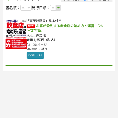
カルチャー・芸術・趣味
ゴルフ
犬・猫
ナンプレ
家庭医学・健康
こどもの本
住まい・インテリア・暮らし
おもてなし・ごちそう料理
編み物
辞典・語学
トレーニング
ペット・飼育
囲碁・将棋・麻雀
鉄道・車・自転車
書名順：
発行日順：
看護・介護
ツボ・マッサージ
美容・ファッション
各国料理
ソーイング
インテリア・ハウジング
児童一般
就職活動
運転免許
ジュニアスポーツ
園芸・野菜づくり
ゲーム・マジック
音楽・楽器
辞典
保育・教育
家庭医学・病気
看護一般
冠婚葬祭・手紙・ペン字
お弁当
クラフト
収納・掃除・暮らし
ダイエット・エクササイズ
学参・ドリル
おりがみ・あやとり
その他スポーツ
雑学
家相・風水・占い
趣味・鑑賞・カメラ
語学・旅行会話
原付・二輪
健康知識
介護一般
パネルシアター
就職活動
「事業計画書」見本付き
資格試験
妊娠・出産・育児
健康メニュー・ダイエット
メイク・ネイル・ヘア
冠婚葬祭・スピーチ・マナー
なぞなぞ・ゲーム
夏休みドリル
絵画・デッサン
普通免許
栄養事典
指導マニュアル
お客が殺到する飲食店の始め方と運営 ’26
就職試験
NEW
調理器具クッキング
着物・着つけ
手紙・ペン字
妊娠・出産・育児
占い・心理ゲーム
総復習ドリル
検定試験・資格試験
俳句・詩・ことば
その他免許
～’27年版
ビジネス
生活習慣病
公務員試験
お菓子・ケーキ・パン
離乳食・幼児食・こどもレシピ
のりもの・ずかん
学習・地図
英語検定・TOEIC
入江 直之
著
経営・経済・法律
飲み物・お酒
旅行・歴史
読み物・絵本
自由研究・読書感想文
定価 1,650円（税込）
漢字検定・数学検定
自己啓発
マネー・株・資産
A5
256ページ
音と光のでる絵本
えんぴつちょう
簿記検定
国内・海外旅行
文庫
2026/6/10 発行
ビジネス・法律
自己啓発
看護・薬学
地理・歴史
国外旅行
簿記・経理・税金・保険
ビジネス読み物
その他ビジネス
文庫
ダイアリー
ケアマネジャー
国内旅行
地理・地図
その他ビジネス
成美文庫
介護・社会福祉士
散歩・グルメ
歴史
ダイアリー
その他文庫
保育士
プラチナダイアリー プレステージ
司法書士・社労士
行政書士・宅建
FP
衛生管理・運行管理
建築・土木
電気・危険物
調理師
スキル・キャリアアップ