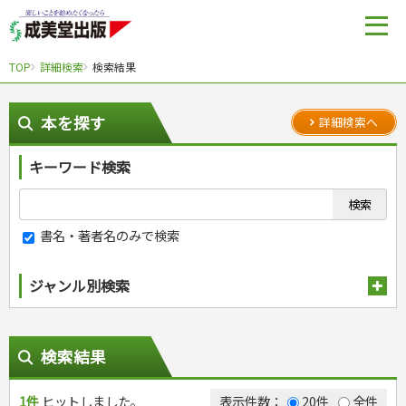
TOP
詳細検索
検索結果
本を探す
詳細検索へ
キーワード検索
書名・著者名のみで検索
ジャンル別検索
趣味・娯楽
スポーツ
生活・暮らし
検索結果
自然・アウトドア・ペット
スポーツルール
料理
健康と保育
娯楽・ゲーム・占い
野球
アウトドア
1件
ヒットしました。
手芸・クラフト
料理・レシピ
表示件数：
20件
全件