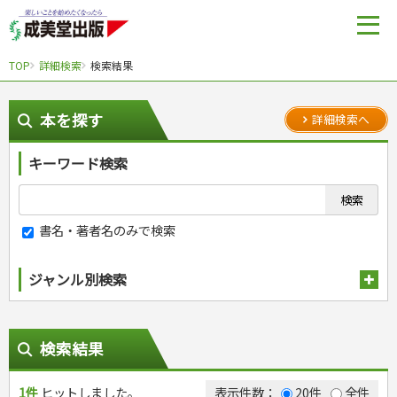
TOP
詳細検索
検索結果
本を探す
詳細検索へ
キーワード検索
書名・著者名のみで検索
ジャンル別検索
趣味・娯楽
スポーツ
生活・暮らし
検索結果
自然・アウトドア・ペット
スポーツルール
料理
健康と保育
娯楽・ゲーム・占い
野球
アウトドア
1件
ヒットしました。
手芸・クラフト
料理・レシピ
表示件数：
20件
全件