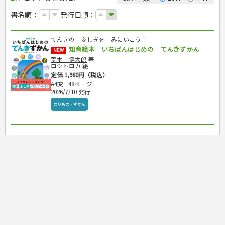
カルチャー・芸術・趣味
ゴルフ
犬・猫
ナンプレ
家庭医学・健康
こどもの本
住まい・インテリア・暮らし
おもてなし・ごちそう料理
編み物
辞典・語学
トレーニング
ペット・飼育
囲碁・将棋・麻雀
鉄道・車・自転車
書名順：
発行日順：
看護・介護
ツボ・マッサージ
美容・ファッション
各国料理
ソーイング
インテリア・ハウジング
児童一般
就職活動
運転免許
ジュニアスポーツ
園芸・野菜づくり
ゲーム・マジック
音楽・楽器
辞典
保育・教育
家庭医学・病気
看護一般
冠婚葬祭・手紙・ペン字
お弁当
クラフト
収納・掃除・暮らし
ダイエット・エクササイズ
学参・ドリル
おりがみ・あやとり
その他スポーツ
雑学
家相・風水・占い
趣味・鑑賞・カメラ
語学・旅行会話
原付・二輪
健康知識
介護一般
パネルシアター
就職活動
てんきの ふしぎを みにいこう！
資格試験
妊娠・出産・育児
健康メニュー・ダイエット
メイク・ネイル・ヘア
冠婚葬祭・スピーチ・マナー
なぞなぞ・ゲーム
夏休みドリル
絵画・デッサン
普通免許
栄養事典
指導マニュアル
知育絵本 いちばんはじめの てんきずかん
就職試験
NEW
調理器具クッキング
着物・着つけ
手紙・ペン字
妊娠・出産・育児
占い・心理ゲーム
総復習ドリル
検定試験・資格試験
俳句・詩・ことば
その他免許
ビジネス
生活習慣病
荒木 健太郎
著
公務員試験
お菓子・ケーキ・パン
離乳食・幼児食・こどもレシピ
のりもの・ずかん
学習・地図
ロシトロカ
絵
英語検定・TOEIC
経営・経済・法律
飲み物・お酒
定価 1,980円（税込）
旅行・歴史
読み物・絵本
自由研究・読書感想文
漢字検定・数学検定
自己啓発
マネー・株・資産
A4変
48ページ
音と光のでる絵本
えんぴつちょう
簿記検定
国内・海外旅行
2026/7/10 発行
文庫
ビジネス・法律
自己啓発
看護・薬学
地理・歴史
国外旅行
のりもの・ずかん
簿記・経理・税金・保険
ビジネス読み物
文庫
ダイアリー
ケアマネジャー
国内旅行
地理・地図
その他ビジネス
成美文庫
介護・社会福祉士
散歩・グルメ
歴史
ダイアリー
その他文庫
保育士
プラチナダイアリー プレステージ
司法書士・社労士
行政書士・宅建
FP
衛生管理・運行管理
建築・土木
電気・危険物
調理師
スキル・キャリアアップ