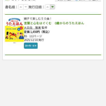
カルチャー・芸術・趣味
ゴルフ
犬・猫
ナンプレ
家庭医学・健康
こどもの本
住まい・インテリア・暮らし
おもてなし・ごちそう料理
編み物
辞典・語学
トレーニング
ペット・飼育
囲碁・将棋・麻雀
鉄道・車・自転車
書名順：
発行日順：
看護・介護
ツボ・マッサージ
美容・ファッション
各国料理
ソーイング
インテリア・ハウジング
児童一般
就職活動
運転免許
ジュニアスポーツ
園芸・野菜づくり
ゲーム・マジック
音楽・楽器
辞典
保育・教育
家庭医学・病気
看護一般
冠婚葬祭・手紙・ペン字
お弁当
クラフト
収納・掃除・暮らし
ダイエット・エクササイズ
学参・ドリル
おりがみ・あやとり
その他スポーツ
雑学
家相・風水・占い
趣味・鑑賞・カメラ
語学・旅行会話
原付・二輪
健康知識
介護一般
パネルシアター
就職活動
親子で楽しむ５０曲！
資格試験
妊娠・出産・育児
健康メニュー・ダイエット
メイク・ネイル・ヘア
冠婚葬祭・スピーチ・マナー
なぞなぞ・ゲーム
夏休みドリル
絵画・デッサン
普通免許
栄養事典
指導マニュアル
言葉と心をはぐくむ 0歳からのうたえほん
就職試験
調理器具クッキング
着物・着つけ
手紙・ペン字
妊娠・出産・育児
占い・心理ゲーム
総復習ドリル
検定試験・資格試験
俳句・詩・ことば
その他免許
ビジネス
生活習慣病
大日向 雅美
監修
公務員試験
お菓子・ケーキ・パン
離乳食・幼児食・こどもレシピ
のりもの・ずかん
学習・地図
英語検定・TOEIC
定価 1,650円（税込）
経営・経済・法律
飲み物・お酒
旅行・歴史
読み物・絵本
自由研究・読書感想文
B5
112ページ
漢字検定・数学検定
自己啓発
マネー・株・資産
2025/12/18 発行
音と光のでる絵本
えんぴつちょう
簿記検定
国内・海外旅行
文庫
ビジネス・法律
自己啓発
読み物・絵本
看護・薬学
地理・歴史
国外旅行
簿記・経理・税金・保険
ビジネス読み物
文庫
ダイアリー
ケアマネジャー
国内旅行
地理・地図
その他ビジネス
成美文庫
介護・社会福祉士
散歩・グルメ
歴史
ダイアリー
その他文庫
保育士
プラチナダイアリー プレステージ
司法書士・社労士
行政書士・宅建
FP
衛生管理・運行管理
建築・土木
電気・危険物
調理師
スキル・キャリアアップ