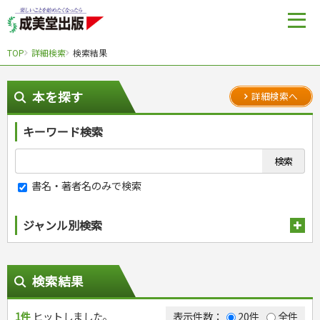
TOP
詳細検索
検索結果
本を探す
詳細検索へ
キーワード検索
書名・著者名のみで検索
ジャンル別検索
趣味・娯楽
スポーツ
生活・暮らし
検索結果
自然・アウトドア・ペット
スポーツルール
料理
健康と保育
娯楽・ゲーム・占い
野球
アウトドア
1件
ヒットしました。
手芸・クラフト
料理・レシピ
表示件数：
20件
全件