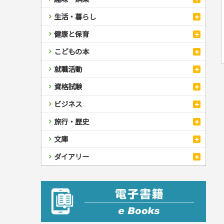
スポーツ
生活・暮らし
自然・アウトドア・ペット
スポーツルール
料理
健康と保育
娯楽・ゲーム・占い
野球
アウトドア
手芸・クラフト
料理・レシピ
カルチャー・芸術・趣味
ゴルフ
犬・猫
ナンプレ
家庭医学・健康
こどもの本
住まい・インテリア・暮らし
おもてなし・ごちそう料理
編み物
辞典・語学
トレーニング
ペット・飼育
囲碁・将棋・麻雀
鉄道・車・自転車
看護・介護
ツボ・マッサージ
美容・ファッション
各国料理
ソーイング
インテリア・ハウジング
児童一般
就職活動
運転免許
ジュニアスポーツ
園芸・野菜づくり
ゲーム・マジック
音楽・楽器
辞典
保育・教育
家庭医学・病気
看護一般
冠婚葬祭・手紙・ペン字
お弁当
クラフト
収納・掃除・暮らし
ダイエット・エクササイズ
学参・ドリル
おりがみ・あやとり
その他スポーツ
雑学
家相・風水・占い
趣味・鑑賞・カメラ
語学・旅行会話
原付・二輪
健康知識
介護一般
パネルシアター
就職活動
資格試験
妊娠・出産・育児
健康メニュー・ダイエット
メイク・ネイル・ヘア
冠婚葬祭・スピーチ・マナー
なぞなぞ・ゲーム
夏休みドリル
絵画・デッサン
普通免許
栄養事典
指導マニュアル
就職試験
調理器具クッキング
着物・着つけ
手紙・ペン字
妊娠・出産・育児
占い・心理ゲーム
総復習ドリル
検定試験・資格試験
俳句・詩・ことば
その他免許
ビジネス
生活習慣病
公務員試験
お菓子・ケーキ・パン
離乳食・幼児食・こどもレシピ
のりもの・ずかん
学習・地図
英語検定・TOEIC
経営・経済・法律
飲み物・お酒
旅行・歴史
読み物・絵本
自由研究・読書感想文
漢字検定・数学検定
自己啓発
マネー・株・資産
音と光のでる絵本
えんぴつちょう
簿記検定
国内・海外旅行
文庫
ビジネス・法律
自己啓発
看護・薬学
地理・歴史
国外旅行
簿記・経理・税金・保険
ビジネス読み物
文庫
ダイアリー
ケアマネジャー
国内旅行
地理・地図
その他ビジネス
成美文庫
介護・社会福祉士
散歩・グルメ
歴史
ダイアリー
その他文庫
保育士
プラチナダイアリー プレステージ
司法書士・社労士
行政書士・宅建
FP
衛生管理・運行管理