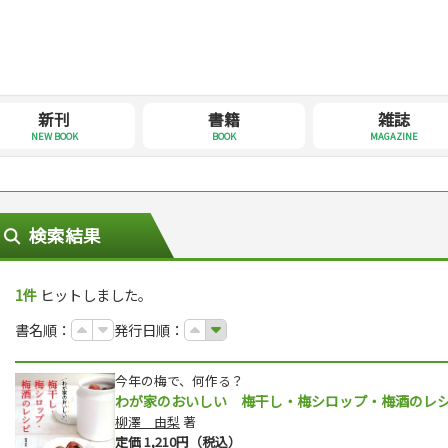
新刊
書籍
雑誌
NEW BOOK
BOOK
MAGAZINE
検索結果
1件
ヒットしました。
書名順：
発行日順：
今年の梅で、何作る？
わが家のおいしい 梅干し・梅シロップ・梅酒のレ
柳澤 由梨
著
定価 1,210円（税込）