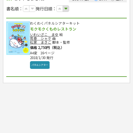
カルチャー・芸術・趣味
ゴルフ
犬・猫
ナンプレ
家庭医学・健康
こどもの本
住まい・インテリア・暮らし
おもてなし・ごちそう料理
編み物
辞典・語学
トレーニング
ペット・飼育
囲碁・将棋・麻雀
鉄道・車・自転車
書名順：
発行日順：
看護・介護
ツボ・マッサージ
美容・ファッション
各国料理
ソーイング
インテリア・ハウジング
児童一般
就職活動
運転免許
ジュニアスポーツ
園芸・野菜づくり
ゲーム・マジック
音楽・楽器
辞典
保育・教育
家庭医学・病気
看護一般
冠婚葬祭・手紙・ペン字
お弁当
クラフト
収納・掃除・暮らし
ダイエット・エクササイズ
学参・ドリル
おりがみ・あやとり
その他スポーツ
雑学
家相・風水・占い
趣味・鑑賞・カメラ
語学・旅行会話
原付・二輪
健康知識
介護一般
パネルシアター
就職活動
わくわくパネルシアターキット
資格試験
妊娠・出産・育児
健康メニュー・ダイエット
メイク・ネイル・ヘア
冠婚葬祭・スピーチ・マナー
なぞなぞ・ゲーム
夏休みドリル
絵画・デッサン
普通免許
栄養事典
指導マニュアル
モクモクくものレストラン
就職試験
調理器具クッキング
着物・着つけ
手紙・ペン字
妊娠・出産・育児
占い・心理ゲーム
総復習ドリル
検定試験・資格試験
俳句・詩・ことば
その他免許
ビジネス
生活習慣病
いわいざこ まゆ
絵
公務員試験
お菓子・ケーキ・パン
離乳食・幼児食・こどもレシピ
のりもの・ずかん
学習・地図
荒巻 シャケ
曲
英語検定・TOEIC
松家 まきこ
脚本・監修
経営・経済・法律
飲み物・お酒
旅行・歴史
読み物・絵本
自由研究・読書感想文
漢字検定・数学検定
価格 2,750円（税込）
自己啓発
マネー・株・資産
音と光のでる絵本
えんぴつちょう
簿記検定
A4変
16ページ
国内・海外旅行
文庫
ビジネス・法律
自己啓発
2018/1/30 発行
看護・薬学
地理・歴史
国外旅行
簿記・経理・税金・保険
ビジネス読み物
文庫
ダイアリー
ケアマネジャー
パネルシアター
国内旅行
地理・地図
その他ビジネス
成美文庫
介護・社会福祉士
散歩・グルメ
歴史
ダイアリー
その他文庫
保育士
プラチナダイアリー プレステージ
司法書士・社労士
行政書士・宅建
FP
衛生管理・運行管理
建築・土木
電気・危険物
調理師
スキル・キャリアアップ