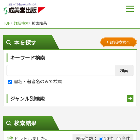
TOP
詳細検索
検索結果
本を探す
詳細検索へ
キーワード検索
書名・著者名のみで検索
ジャンル別検索
趣味・娯楽
スポーツ
生活・暮らし
検索結果
自然・アウトドア・ペット
スポーツルール
料理
健康と保育
娯楽・ゲーム・占い
野球
アウトドア
1件
ヒットしました。
手芸・クラフト
料理・レシピ
表示件数：
20件
全件