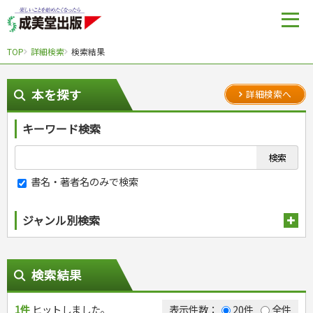
TOP
詳細検索
検索結果
本を探す
詳細検索へ
キーワード検索
書名・著者名のみで検索
ジャンル別検索
趣味・娯楽
スポーツ
生活・暮らし
検索結果
自然・アウトドア・ペット
スポーツルール
料理
健康と保育
娯楽・ゲーム・占い
野球
アウトドア
1件
ヒットしました。
手芸・クラフト
料理・レシピ
表示件数：
20件
全件