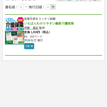
カルチャー・芸術・趣味
ゴルフ
犬・猫
ナンプレ
家庭医学・健康
こどもの本
住まい・インテリア・暮らし
おもてなし・ごちそう料理
編み物
辞典・語学
トレーニング
ペット・飼育
囲碁・将棋・麻雀
鉄道・車・自転車
書名順：
発行日順：
看護・介護
ツボ・マッサージ
美容・ファッション
各国料理
ソーイング
インテリア・ハウジング
児童一般
就職活動
運転免許
ジュニアスポーツ
園芸・野菜づくり
ゲーム・マジック
音楽・楽器
辞典
保育・教育
家庭医学・病気
看護一般
冠婚葬祭・手紙・ペン字
お弁当
クラフト
収納・掃除・暮らし
ダイエット・エクササイズ
学参・ドリル
おりがみ・あやとり
その他スポーツ
雑学
家相・風水・占い
趣味・鑑賞・カメラ
語学・旅行会話
原付・二輪
健康知識
介護一般
パネルシアター
就職活動
各種手続をスッキリ図解
資格試験
妊娠・出産・育児
健康メニュー・ダイエット
メイク・ネイル・ヘア
冠婚葬祭・スピーチ・マナー
なぞなぞ・ゲーム
夏休みドリル
絵画・デッサン
普通免許
栄養事典
指導マニュアル
いちばんわかりやすい最新介護保険
就職試験
調理器具クッキング
着物・着つけ
手紙・ペン字
妊娠・出産・育児
占い・心理ゲーム
総復習ドリル
検定試験・資格試験
俳句・詩・ことば
その他免許
ビジネス
生活習慣病
伊藤 亜記
監修
公務員試験
お菓子・ケーキ・パン
離乳食・幼児食・こどもレシピ
のりもの・ずかん
学習・地図
英語検定・TOEIC
定価 1,650円（税込）
経営・経済・法律
飲み物・お酒
旅行・歴史
読み物・絵本
自由研究・読書感想文
A5
192ページ
漢字検定・数学検定
自己啓発
マネー・株・資産
2024/6/27 発行
音と光のでる絵本
えんぴつちょう
簿記検定
国内・海外旅行
文庫
ビジネス・法律
自己啓発
介護一般
看護・薬学
地理・歴史
国外旅行
簿記・経理・税金・保険
ビジネス読み物
文庫
ダイアリー
ケアマネジャー
国内旅行
地理・地図
その他ビジネス
成美文庫
介護・社会福祉士
散歩・グルメ
歴史
ダイアリー
その他文庫
保育士
プラチナダイアリー プレステージ
司法書士・社労士
行政書士・宅建
FP
衛生管理・運行管理
建築・土木
電気・危険物
調理師
スキル・キャリアアップ