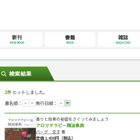
新刊
書籍
雑誌
NEW BOOK
BOOK
MAGAZINE
検索結果
1件
ヒットしました。
書名順：
発行日順：
香りと効果の秘密をさぐってみましょう
アロマテラピー精油事典
バーグ 文子
著
定価 1,430円（税込）