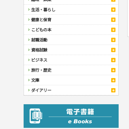
スポーツ
生活・暮らし
自然・アウトドア・ペット
スポーツルール
料理
健康と保育
娯楽・ゲーム・占い
野球
アウトドア
手芸・クラフト
料理・レシピ
カルチャー・芸術・趣味
ゴルフ
犬・猫
ナンプレ
家庭医学・健康
こどもの本
住まい・インテリア・暮らし
おもてなし・ごちそう料理
編み物
辞典・語学
トレーニング
ペット・飼育
囲碁・将棋・麻雀
鉄道・車・自転車
看護・介護
ツボ・マッサージ
美容・ファッション
各国料理
ソーイング
インテリア・ハウジング
児童一般
就職活動
運転免許
ジュニアスポーツ
園芸・野菜づくり
ゲーム・マジック
音楽・楽器
辞典
保育・教育
家庭医学・病気
看護一般
冠婚葬祭・手紙・ペン字
お弁当
クラフト
収納・掃除・暮らし
ダイエット・エクササイズ
学参・ドリル
おりがみ・あやとり
その他スポーツ
雑学
家相・風水・占い
趣味・鑑賞・カメラ
語学・旅行会話
原付・二輪
健康知識
介護一般
パネルシアター
就職活動
資格試験
妊娠・出産・育児
健康メニュー・ダイエット
メイク・ネイル・ヘア
冠婚葬祭・スピーチ・マナー
なぞなぞ・ゲーム
夏休みドリル
絵画・デッサン
普通免許
栄養事典
指導マニュアル
就職試験
調理器具クッキング
着物・着つけ
手紙・ペン字
妊娠・出産・育児
占い・心理ゲーム
総復習ドリル
検定試験・資格試験
俳句・詩・ことば
その他免許
ビジネス
生活習慣病
公務員試験
お菓子・ケーキ・パン
離乳食・幼児食・こどもレシピ
のりもの・ずかん
学習・地図
英語検定・TOEIC
経営・経済・法律
飲み物・お酒
旅行・歴史
読み物・絵本
自由研究・読書感想文
漢字検定・数学検定
自己啓発
マネー・株・資産
音と光のでる絵本
えんぴつちょう
簿記検定
国内・海外旅行
文庫
ビジネス・法律
自己啓発
看護・薬学
地理・歴史
国外旅行
簿記・経理・税金・保険
ビジネス読み物
文庫
ダイアリー
ケアマネジャー
国内旅行
地理・地図
その他ビジネス
成美文庫
介護・社会福祉士
散歩・グルメ
歴史
ダイアリー
その他文庫
保育士
プラチナダイアリー プレステージ
司法書士・社労士
行政書士・宅建
FP
衛生管理・運行管理