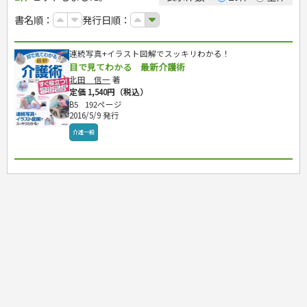
カルチャー・芸術・趣味
ゴルフ
犬・猫
ナンプレ
家庭医学・健康
こどもの本
住まい・インテリア・暮らし
おもてなし・ごちそう料理
編み物
辞典・語学
トレーニング
ペット・飼育
囲碁・将棋・麻雀
鉄道・車・自転車
書名順：
発行日順：
看護・介護
ツボ・マッサージ
美容・ファッション
各国料理
ソーイング
インテリア・ハウジング
児童一般
就職活動
運転免許
ジュニアスポーツ
園芸・野菜づくり
ゲーム・マジック
音楽・楽器
辞典
保育・教育
家庭医学・病気
看護一般
冠婚葬祭・手紙・ペン字
お弁当
クラフト
収納・掃除・暮らし
ダイエット・エクササイズ
学参・ドリル
おりがみ・あやとり
その他スポーツ
雑学
家相・風水・占い
趣味・鑑賞・カメラ
語学・旅行会話
原付・二輪
健康知識
介護一般
パネルシアター
就職活動
連続写真+イラスト図解でスッキリわかる！
資格試験
妊娠・出産・育児
健康メニュー・ダイエット
メイク・ネイル・ヘア
冠婚葬祭・スピーチ・マナー
なぞなぞ・ゲーム
夏休みドリル
絵画・デッサン
普通免許
栄養事典
指導マニュアル
目で見てわかる 最新介護術
就職試験
調理器具クッキング
着物・着つけ
手紙・ペン字
妊娠・出産・育児
占い・心理ゲーム
総復習ドリル
検定試験・資格試験
俳句・詩・ことば
その他免許
ビジネス
生活習慣病
北田 信一
著
公務員試験
お菓子・ケーキ・パン
離乳食・幼児食・こどもレシピ
のりもの・ずかん
学習・地図
英語検定・TOEIC
定価 1,540円（税込）
経営・経済・法律
飲み物・お酒
旅行・歴史
読み物・絵本
自由研究・読書感想文
B5
192ページ
漢字検定・数学検定
自己啓発
マネー・株・資産
2016/5/9 発行
音と光のでる絵本
えんぴつちょう
簿記検定
国内・海外旅行
文庫
ビジネス・法律
自己啓発
介護一般
看護・薬学
地理・歴史
国外旅行
簿記・経理・税金・保険
ビジネス読み物
文庫
ダイアリー
ケアマネジャー
国内旅行
地理・地図
その他ビジネス
成美文庫
介護・社会福祉士
散歩・グルメ
歴史
ダイアリー
その他文庫
保育士
プラチナダイアリー プレステージ
司法書士・社労士
行政書士・宅建
FP
衛生管理・運行管理
建築・土木
電気・危険物
調理師
スキル・キャリアアップ