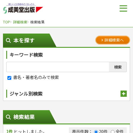
TOP
詳細検索
検索結果
本を探す
詳細検索へ
キーワード検索
書名・著者名のみで検索
ジャンル別検索
趣味・娯楽
スポーツ
生活・暮らし
検索結果
自然・アウトドア・ペット
スポーツルール
料理
健康と保育
娯楽・ゲーム・占い
野球
アウトドア
1件
ヒットしました。
手芸・クラフト
料理・レシピ
表示件数：
20件
全件