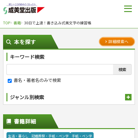
TOP
書籍
30日で上達！書き込み式美文字の練習帳
本を探す
詳細検索へ
キーワード検索
書名・著者名のみで検索
ジャンル別検索
趣味・娯楽
スポーツ
生活・暮らし
書籍詳細
自然・アウトドア・ペット
スポーツルール
料理
健康と保育
娯楽・ゲーム・占い
野球
アウトドア
手芸・クラフト
料理・レシピ
生活・暮らし
冠婚葬祭・手紙・ペン字
手紙・ペン字