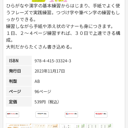
危険物取扱者
ひらがなや漢字の基本練習からはじまり、手紙でよく使
消防設備士
うフレーズで実践練習。つづけ字や筆ペン字の練習もし
登録販売者
っかりできる。
その他資格試験
練習しながら手紙や添え状のマナーも身につきます。
１日、２～４ページ練習すれば、３０日で上達できる構
成。
大判だからたくさん書き込める。
ISBN
978-4-415-33324-3
発行日
2023年11月17日
判型
AB
ページ
96ページ
定価
539円（税込）