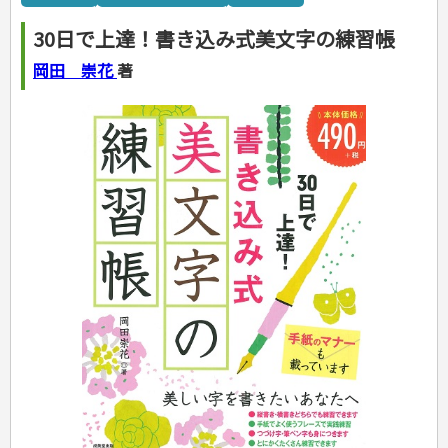
カルチャー・芸術・趣味
ゴルフ
犬・猫
ナンプレ
家庭医学・健康
こどもの本
住まい・インテリア・暮らし
おもてなし・ごちそう料理
編み物
辞典・語学
トレーニング
ペット・飼育
囲碁・将棋・麻雀
鉄道・車・自転車
看護・介護
ツボ・マッサージ
30日で上達！書き込み式美文字の練習帳
美容・ファッション
各国料理
ソーイング
インテリア・ハウジング
児童一般
就職活動
運転免許
ジュニアスポーツ
園芸・野菜づくり
ゲーム・マジック
音楽・楽器
辞典
保育・教育
家庭医学・病気
看護一般
冠婚葬祭・手紙・ペン字
お弁当
クラフト
収納・掃除・暮らし
ダイエット・エクササイズ
学参・ドリル
おりがみ・あやとり
岡田 崇花
著
その他スポーツ
雑学
家相・風水・占い
趣味・鑑賞・カメラ
語学・旅行会話
原付・二輪
健康知識
介護一般
パネルシアター
就職活動
資格試験
妊娠・出産・育児
健康メニュー・ダイエット
メイク・ネイル・ヘア
冠婚葬祭・スピーチ・マナー
なぞなぞ・ゲーム
夏休みドリル
絵画・デッサン
普通免許
栄養事典
指導マニュアル
就職試験
調理器具クッキング
着物・着つけ
手紙・ペン字
妊娠・出産・育児
占い・心理ゲーム
総復習ドリル
検定試験・資格試験
俳句・詩・ことば
その他免許
ビジネス
生活習慣病
公務員試験
お菓子・ケーキ・パン
離乳食・幼児食・こどもレシピ
のりもの・ずかん
学習・地図
英語検定・TOEIC
経営・経済・法律
飲み物・お酒
旅行・歴史
読み物・絵本
自由研究・読書感想文
漢字検定・数学検定
自己啓発
マネー・株・資産
音と光のでる絵本
えんぴつちょう
簿記検定
国内・海外旅行
文庫
ビジネス・法律
自己啓発
看護・薬学
地理・歴史
国外旅行
簿記・経理・税金・保険
ビジネス読み物
文庫
ダイアリー
ケアマネジャー
国内旅行
地理・地図
その他ビジネス
成美文庫
介護・社会福祉士
散歩・グルメ
歴史
ダイアリー
その他文庫
保育士
プラチナダイアリー プレステージ
司法書士・社労士
行政書士・宅建
FP
衛生管理・運行管理
建築・土木
電気・危険物
調理師
スキル・キャリアアップ