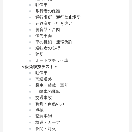
●
駐停車
●
歩行者の保護
●
通行場所・通行禁止場所
●
進路変更・行き違い
●
警音器・合図
●
優先車両
●
車の種類・運転免許
●
運転者の心得
●
踏切
●
オートマチック車
＜仮免模擬テスト＞
●
駐停車
●
高速道路
●
乗車・積載・牽引
●
二輪車の運転
●
交通事故
●
視覚・自然の力
●
点検
●
緊急事態
●
坂道・カーブ
●
夜間・灯火