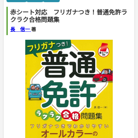
カルチャー・芸術・趣味
ゴルフ
犬・猫
ナンプレ
家庭医学・健康
こどもの本
住まい・インテリア・暮らし
おもてなし・ごちそう料理
編み物
辞典・語学
トレーニング
ペット・飼育
囲碁・将棋・麻雀
鉄道・車・自転車
看護・介護
ツボ・マッサージ
赤シート対応 フリガナつき！普通免許ラ
美容・ファッション
各国料理
ソーイング
インテリア・ハウジング
児童一般
就職活動
運転免許
ジュニアスポーツ
園芸・野菜づくり
ゲーム・マジック
音楽・楽器
辞典
保育・教育
家庭医学・病気
看護一般
クラク合格問題集
冠婚葬祭・手紙・ペン字
お弁当
クラフト
収納・掃除・暮らし
ダイエット・エクササイズ
学参・ドリル
おりがみ・あやとり
その他スポーツ
雑学
家相・風水・占い
趣味・鑑賞・カメラ
語学・旅行会話
原付・二輪
健康知識
介護一般
パネルシアター
就職活動
資格試験
妊娠・出産・育児
健康メニュー・ダイエット
メイク・ネイル・ヘア
冠婚葬祭・スピーチ・マナー
なぞなぞ・ゲーム
夏休みドリル
絵画・デッサン
普通免許
長 信一
著
栄養事典
指導マニュアル
就職試験
調理器具クッキング
着物・着つけ
手紙・ペン字
妊娠・出産・育児
占い・心理ゲーム
総復習ドリル
検定試験・資格試験
俳句・詩・ことば
その他免許
ビジネス
生活習慣病
公務員試験
お菓子・ケーキ・パン
離乳食・幼児食・こどもレシピ
のりもの・ずかん
学習・地図
英語検定・TOEIC
経営・経済・法律
飲み物・お酒
旅行・歴史
読み物・絵本
自由研究・読書感想文
漢字検定・数学検定
自己啓発
マネー・株・資産
音と光のでる絵本
えんぴつちょう
簿記検定
国内・海外旅行
文庫
ビジネス・法律
自己啓発
看護・薬学
地理・歴史
国外旅行
簿記・経理・税金・保険
ビジネス読み物
文庫
ダイアリー
ケアマネジャー
国内旅行
地理・地図
その他ビジネス
成美文庫
介護・社会福祉士
散歩・グルメ
歴史
ダイアリー
その他文庫
保育士
プラチナダイアリー プレステージ
司法書士・社労士
行政書士・宅建
FP
衛生管理・運行管理
建築・土木
電気・危険物
調理師
スキル・キャリアアップ