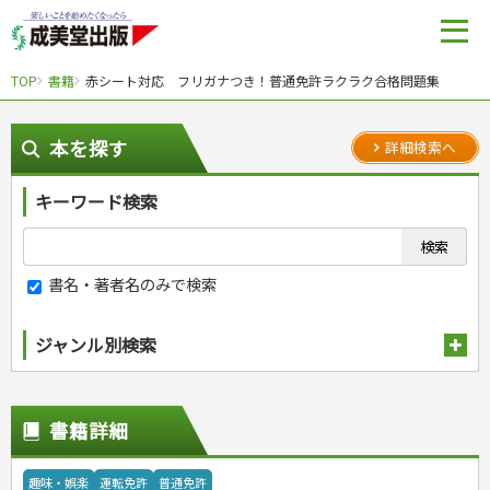
TOP
書籍
赤シート対応 フリガナつき！普通免許ラクラク合格問題集
本を探す
詳細検索へ
キーワード検索
書名・著者名のみで検索
ジャンル別検索
趣味・娯楽
スポーツ
生活・暮らし
書籍詳細
自然・アウトドア・ペット
スポーツルール
料理
健康と保育
娯楽・ゲーム・占い
野球
アウトドア
手芸・クラフト
料理・レシピ
趣味・娯楽
運転免許
普通免許