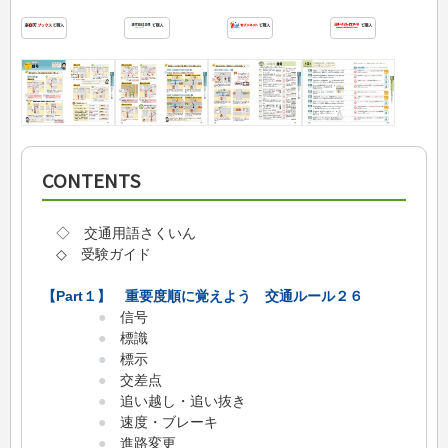
CONTENTS
◇ 交通用語さくいん
◇ 受験ガイド
【Part１】 重要度順に覚えよう 交通ルール２６
●
信号
●
標識
●
標示
●
交差点
●
追い越し・追い抜き
●
速度・ブレーキ
●
進路変更