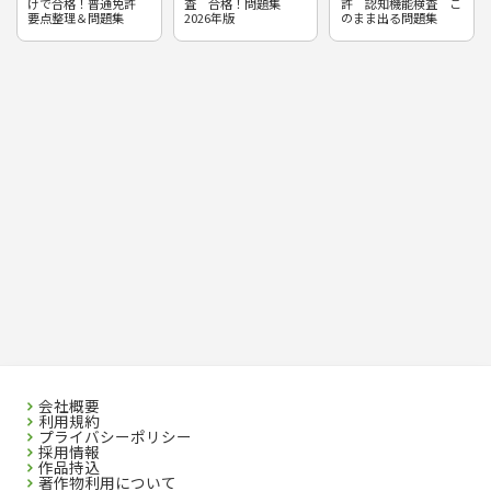
けで合格！普通免許
査 合格！問題集
許 認知機能検査 こ
要点整理＆問題集
2026年版
のまま出る問題集
会社概要
利用規約
プライバシーポリシー
採用情報
作品持込
著作物利用について