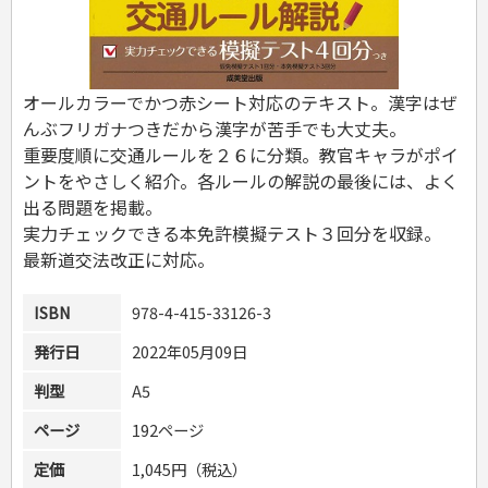
危険物取扱者
消防設備士
登録販売者
その他資格試験
オールカラーでかつ赤シート対応のテキスト。漢字はぜ
んぶフリガナつきだから漢字が苦手でも大丈夫。
重要度順に交通ルールを２６に分類。教官キャラがポイ
ントをやさしく紹介。各ルールの解説の最後には、よく
出る問題を掲載。
実力チェックできる本免許模擬テスト３回分を収録。
最新道交法改正に対応。
ISBN
978-4-415-33126-3
発行日
2022年05月09日
判型
A5
ページ
192ページ
定価
1,045円（税込）