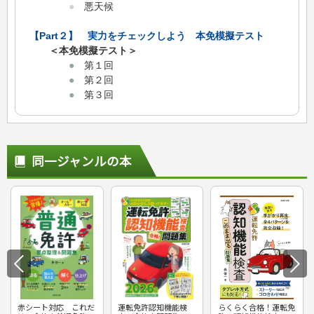
●
悪天候
【Part２】 実力をチェックしよう 本免模擬テスト
＜本免模擬テスト＞
●
第１回
●
第２回
●
第３回
同一ジャンルの本
赤シート対応 これだ
運転免許認知機能検
らくらく合格！運転免