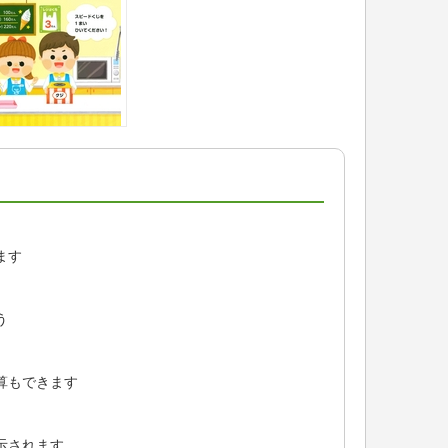
ます
う
算もできます
示されます