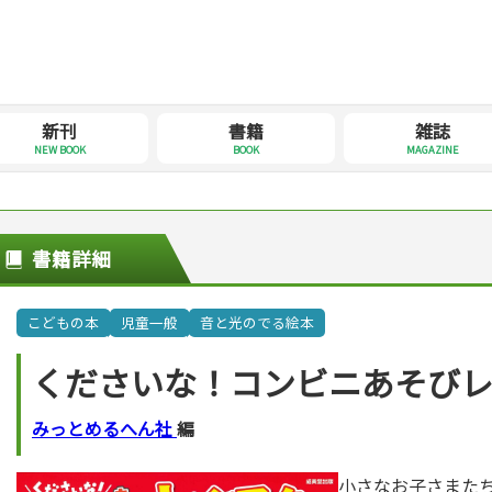
新刊
書籍
雑誌
NEW BOOK
BOOK
MAGAZINE
書籍詳細
こどもの本
児童一般
音と光のでる絵本
くださいな！コンビニあそび
みっとめるへん社
編
小さなお子さまた