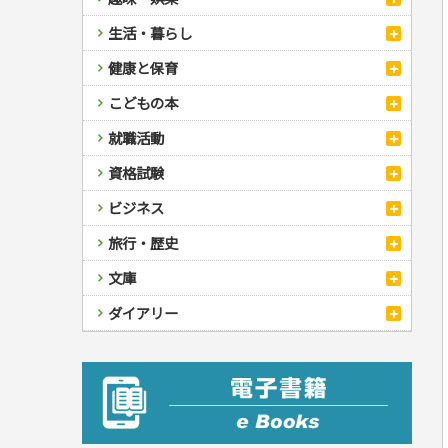
スポーツ
生活・暮らし
自然・アウトドア・ペット
スポーツルール
料理
健康と保育
娯楽・ゲーム・占い
野球
アウトドア
手芸・クラフト
料理・レシピ
カルチャー・芸術・趣味
ゴルフ
犬・猫
ナンプレ
家庭医学・健康
こどもの本
住まい・インテリア・暮らし
おもてなし・ごちそう料理
編み物
辞典・語学
トレーニング
ペット・飼育
囲碁・将棋・麻雀
鉄道・車・自転車
看護・介護
ツボ・マッサージ
美容・ファッション
各国料理
ソーイング
インテリア・ハウジング
児童一般
就職活動
運転免許
ジュニアスポーツ
園芸・野菜づくり
ゲーム・マジック
音楽・楽器
辞典
保育・教育
家庭医学・病気
看護一般
冠婚葬祭・手紙・ペン字
お弁当
クラフト
収納・掃除・暮らし
ダイエット・エクササイズ
学参・ドリル
おりがみ・あやとり
その他スポーツ
雑学
家相・風水・占い
趣味・鑑賞・カメラ
語学・旅行会話
原付・二輪
健康知識
介護一般
パネルシアター
就職活動
資格試験
妊娠・出産・育児
健康メニュー・ダイエット
メイク・ネイル・ヘア
冠婚葬祭・スピーチ・マナー
なぞなぞ・ゲーム
夏休みドリル
絵画・デッサン
普通免許
栄養事典
指導マニュアル
就職試験
調理器具クッキング
着物・着つけ
手紙・ペン字
妊娠・出産・育児
占い・心理ゲーム
総復習ドリル
検定試験・資格試験
俳句・詩・ことば
その他免許
ビジネス
生活習慣病
公務員試験
お菓子・ケーキ・パン
離乳食・幼児食・こどもレシピ
のりもの・ずかん
学習・地図
英語検定・TOEIC
経営・経済・法律
飲み物・お酒
旅行・歴史
読み物・絵本
自由研究・読書感想文
漢字検定・数学検定
自己啓発
マネー・株・資産
音と光のでる絵本
えんぴつちょう
簿記検定
国内・海外旅行
文庫
ビジネス・法律
自己啓発
看護・薬学
地理・歴史
国外旅行
簿記・経理・税金・保険
ビジネス読み物
文庫
ダイアリー
ケアマネジャー
国内旅行
地理・地図
その他ビジネス
成美文庫
介護・社会福祉士
散歩・グルメ
歴史
ダイアリー
その他文庫
保育士
プラチナダイアリー プレステージ
司法書士・社労士
行政書士・宅建
FP
衛生管理・運行管理