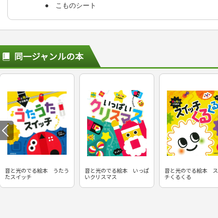
● こものシート
同一ジャンルの本
音と光のでる絵本 うたう
音と光のでる絵本 いっぱ
音と光のでる絵本 ス
たスイッチ
いクリスマス
チくるくる