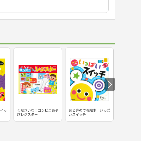
イッ
くださいな！コンビニあそ
音と光のでる絵本 いっぱ
かわいいマイ
びレジスター
いスイッチ
たってあそぼ