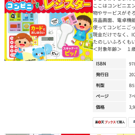
ここはコンビニエ
物やサービスがそ
液晶画面、電卓機
使ってコンビニご
現金だけでなく、I
たのしいふろくも
＜対象年齢＞ １
ISBN
97
発行日
20
判型
B
ページ
7
価格
3