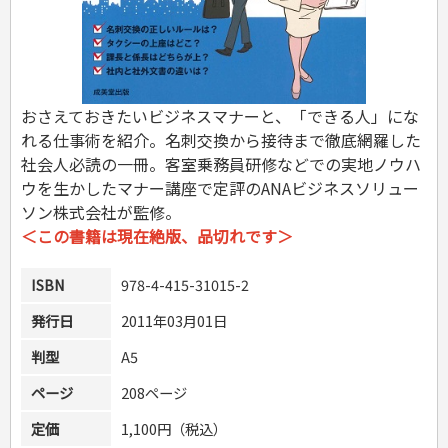
スキル・キャリアアップ
危険物取扱者
消防設備士
登録販売者
その他資格試験
おさえておきたいビジネスマナーと、「できる人」にな
れる仕事術を紹介。名刺交換から接待まで徹底網羅した
社会人必読の一冊。客室乗務員研修などでの実地ノウハ
ウを生かしたマナー講座で定評のANAビジネスソリュー
ソン株式会社が監修。
＜この書籍は現在絶版、品切れです＞
ISBN
978-4-415-31015-2
発行日
2011年03月01日
判型
A5
ページ
208ページ
定価
1,100円（税込）