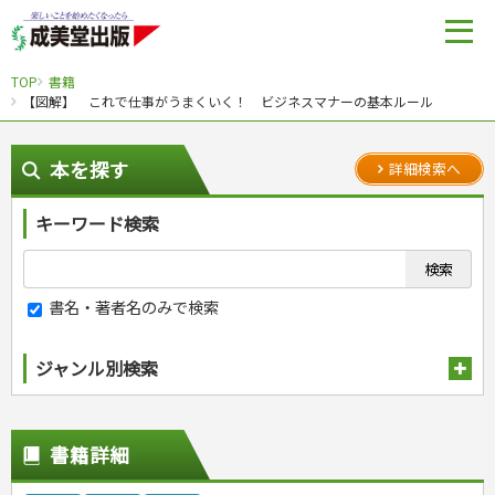
TOP
書籍
【図解】 これで仕事がうまくいく！ ビジネスマナーの基本ルール
本を探す
詳細検索へ
キーワード検索
書名・著者名のみで検索
ジャンル別検索
趣味・娯楽
スポーツ
生活・暮らし
書籍詳細
自然・アウトドア・ペット
スポーツルール
料理
健康と保育
娯楽・ゲーム・占い
野球
アウトドア