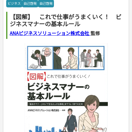
手芸・クラフト
料理・レシピ
ビジネス
自己啓発
自己啓発
カルチャー・芸術・趣味
ゴルフ
犬・猫
ナンプレ
家庭医学・健康
こどもの本
住まい・インテリア・暮らし
おもてなし・ごちそう料理
編み物
辞典・語学
トレーニング
ペット・飼育
囲碁・将棋・麻雀
鉄道・車・自転車
看護・介護
ツボ・マッサージ
【図解】 これで仕事がうまくいく！ ビ
美容・ファッション
各国料理
ソーイング
インテリア・ハウジング
児童一般
就職活動
運転免許
ジュニアスポーツ
園芸・野菜づくり
ゲーム・マジック
音楽・楽器
辞典
保育・教育
家庭医学・病気
看護一般
ジネスマナーの基本ルール
冠婚葬祭・手紙・ペン字
お弁当
クラフト
収納・掃除・暮らし
ダイエット・エクササイズ
学参・ドリル
おりがみ・あやとり
その他スポーツ
雑学
家相・風水・占い
趣味・鑑賞・カメラ
語学・旅行会話
原付・二輪
健康知識
介護一般
パネルシアター
就職活動
資格試験
妊娠・出産・育児
健康メニュー・ダイエット
メイク・ネイル・ヘア
冠婚葬祭・スピーチ・マナー
なぞなぞ・ゲーム
夏休みドリル
絵画・デッサン
普通免許
ANAビジネスソリューション株式会社
監修
栄養事典
指導マニュアル
就職試験
調理器具クッキング
着物・着つけ
手紙・ペン字
妊娠・出産・育児
占い・心理ゲーム
総復習ドリル
検定試験・資格試験
俳句・詩・ことば
その他免許
ビジネス
生活習慣病
公務員試験
お菓子・ケーキ・パン
離乳食・幼児食・こどもレシピ
のりもの・ずかん
学習・地図
英語検定・TOEIC
経営・経済・法律
飲み物・お酒
旅行・歴史
読み物・絵本
自由研究・読書感想文
漢字検定・数学検定
自己啓発
マネー・株・資産
音と光のでる絵本
えんぴつちょう
簿記検定
国内・海外旅行
文庫
ビジネス・法律
自己啓発
看護・薬学
地理・歴史
国外旅行
簿記・経理・税金・保険
ビジネス読み物
文庫
ダイアリー
ケアマネジャー
国内旅行
地理・地図
その他ビジネス
成美文庫
介護・社会福祉士
散歩・グルメ
歴史
ダイアリー
その他文庫
保育士
プラチナダイアリー プレステージ
司法書士・社労士
行政書士・宅建
FP
衛生管理・運行管理
建築・土木
電気・危険物
調理師