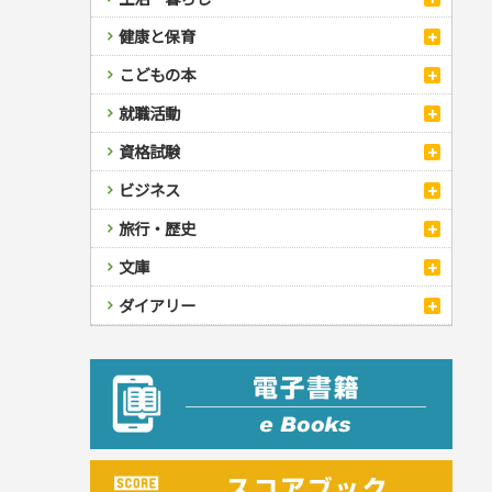
自然・アウトドア・ペット
スポーツルール
料理
健康と保育
娯楽・ゲーム・占い
野球
アウトドア
手芸・クラフト
料理・レシピ
カルチャー・芸術・趣味
ゴルフ
犬・猫
ナンプレ
家庭医学・健康
こどもの本
住まい・インテリア・暮らし
おもてなし・ごちそう料理
編み物
辞典・語学
トレーニング
ペット・飼育
囲碁・将棋・麻雀
鉄道・車・自転車
看護・介護
ツボ・マッサージ
美容・ファッション
各国料理
ソーイング
インテリア・ハウジング
児童一般
就職活動
運転免許
ジュニアスポーツ
園芸・野菜づくり
ゲーム・マジック
音楽・楽器
辞典
保育・教育
家庭医学・病気
看護一般
冠婚葬祭・手紙・ペン字
お弁当
クラフト
収納・掃除・暮らし
ダイエット・エクササイズ
学参・ドリル
おりがみ・あやとり
その他スポーツ
雑学
家相・風水・占い
趣味・鑑賞・カメラ
語学・旅行会話
原付・二輪
健康知識
介護一般
パネルシアター
就職活動
資格試験
妊娠・出産・育児
健康メニュー・ダイエット
メイク・ネイル・ヘア
冠婚葬祭・スピーチ・マナー
なぞなぞ・ゲーム
夏休みドリル
絵画・デッサン
普通免許
栄養事典
指導マニュアル
就職試験
調理器具クッキング
着物・着つけ
手紙・ペン字
妊娠・出産・育児
占い・心理ゲーム
総復習ドリル
検定試験・資格試験
俳句・詩・ことば
その他免許
ビジネス
生活習慣病
公務員試験
お菓子・ケーキ・パン
離乳食・幼児食・こどもレシピ
のりもの・ずかん
学習・地図
英語検定・TOEIC
経営・経済・法律
飲み物・お酒
旅行・歴史
読み物・絵本
自由研究・読書感想文
漢字検定・数学検定
自己啓発
マネー・株・資産
音と光のでる絵本
えんぴつちょう
簿記検定
国内・海外旅行
文庫
ビジネス・法律
自己啓発
看護・薬学
地理・歴史
国外旅行
簿記・経理・税金・保険
ビジネス読み物
文庫
ダイアリー
ケアマネジャー
国内旅行
地理・地図
その他ビジネス
成美文庫
介護・社会福祉士
散歩・グルメ
歴史
ダイアリー
その他文庫
保育士
プラチナダイアリー プレステージ
司法書士・社労士
行政書士・宅建
FP
衛生管理・運行管理
建築・土木