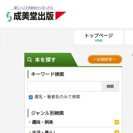
トップページ
HOME
本を探す
詳細検索へ
キーワード検索
書名・著者名のみで検索
ジャンル別検索
趣味・娯楽
スポーツ
生活・暮らし