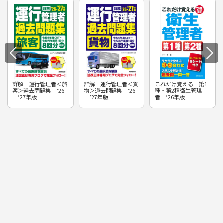
詳解 運行管理者＜旅
詳解 運行管理者＜貨
これだけ覚える 第1
客＞過去問題集 ’26
物＞過去問題集 ’26
種・第2種衛生管理
－’27年版
－’27年版
者 ’26年版