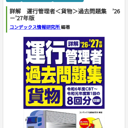
カルチャー・芸術・趣味
ゴルフ
犬・猫
ナンプレ
家庭医学・健康
こどもの本
住まい・インテリア・暮らし
おもてなし・ごちそう料理
編み物
辞典・語学
トレーニング
ペット・飼育
囲碁・将棋・麻雀
鉄道・車・自転車
看護・介護
ツボ・マッサージ
詳解 運行管理者＜貨物＞過去問題集 ’26
美容・ファッション
各国料理
ソーイング
インテリア・ハウジング
児童一般
就職活動
運転免許
ジュニアスポーツ
園芸・野菜づくり
ゲーム・マジック
音楽・楽器
辞典
保育・教育
家庭医学・病気
看護一般
－’27年版
冠婚葬祭・手紙・ペン字
お弁当
クラフト
収納・掃除・暮らし
ダイエット・エクササイズ
学参・ドリル
おりがみ・あやとり
その他スポーツ
雑学
家相・風水・占い
趣味・鑑賞・カメラ
語学・旅行会話
原付・二輪
健康知識
介護一般
パネルシアター
就職活動
資格試験
妊娠・出産・育児
健康メニュー・ダイエット
メイク・ネイル・ヘア
冠婚葬祭・スピーチ・マナー
なぞなぞ・ゲーム
夏休みドリル
絵画・デッサン
普通免許
コンデックス情報研究所
編著
栄養事典
指導マニュアル
就職試験
調理器具クッキング
着物・着つけ
手紙・ペン字
妊娠・出産・育児
占い・心理ゲーム
総復習ドリル
検定試験・資格試験
俳句・詩・ことば
その他免許
ビジネス
生活習慣病
公務員試験
お菓子・ケーキ・パン
離乳食・幼児食・こどもレシピ
のりもの・ずかん
学習・地図
英語検定・TOEIC
経営・経済・法律
飲み物・お酒
旅行・歴史
読み物・絵本
自由研究・読書感想文
漢字検定・数学検定
自己啓発
マネー・株・資産
音と光のでる絵本
えんぴつちょう
簿記検定
国内・海外旅行
文庫
ビジネス・法律
自己啓発
看護・薬学
地理・歴史
国外旅行
簿記・経理・税金・保険
ビジネス読み物
文庫
ダイアリー
ケアマネジャー
国内旅行
地理・地図
その他ビジネス
成美文庫
介護・社会福祉士
散歩・グルメ
歴史
ダイアリー
その他文庫
保育士
プラチナダイアリー プレステージ
司法書士・社労士
行政書士・宅建
FP
衛生管理・運行管理
建築・土木
電気・危険物
調理師
スキル・キャリアアップ