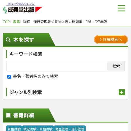
TOP
書籍
詳解 運行管理者＜貨物＞過去問題集 ’26－’27年版
本を探す
詳細検索へ
キーワード検索
書名・著者名のみで検索
ジャンル別検索
趣味・娯楽
スポーツ
生活・暮らし
書籍詳細
自然・アウトドア・ペット
スポーツルール
料理
健康と保育
娯楽・ゲーム・占い
野球
アウトドア
手芸・クラフト
料理・レシピ
資格試験
検定試験・資格試験
衛生管理・運行管理