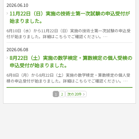
さい。https://www.unkan.or.jp/ 成美堂出版の運行管理者試験対策書
2026.06.10
シリーズはこちら（書籍紹介ページへリンク） &nbsp; &nbsp;
11月22日（日）実施の技術士第一次試験の申込受付が
&nbsp; &nbsp;&nbsp; &nbsp;&nbsp;
始まりました。
6月10日（水）から11月22日（日）実施の技術士第一次試験の申込受
付が始まりました。詳細はこちらでご確認ください。
https://www.engineer.or.jp/c_topics/011/011780.html 成美堂出版の
技術士第一次試験対策書はこちら（書籍紹介ページへリンク）
2026.06.08
&nbsp;
8月22日（土）実施の数学検定・算数検定の個人受検の
申込受付が始まりました。
6月8日（月）から8月22日（土）実施の数学検定・算数検定の個人受
検の申込受付が始まりました。詳細はこちらでご確認ください。
https://www.su-gaku.net/suken/schedule/ 成美堂出版の数学検定・
算数検定対策書シリーズはこちら（書籍紹介ページへリンク）
1
2
次の20件