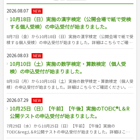
カルチャー・芸術・趣味
ゴルフ
犬・猫
ナンプレ
家庭医学・健康
こどもの本
住まい・インテリア・暮らし
おもてなし・ごちそう料理
編み物
辞典・語学
トレーニング
ペット・飼育
囲碁・将棋・麻雀
鉄道・車・自転車
看護・介護
ツボ・マッサージ
2026.08.07
NEW
美容・ファッション
各国料理
ソーイング
インテリア・ハウジング
児童一般
就職活動
運転免許
ジュニアスポーツ
園芸・野菜づくり
ゲーム・マジック
音楽・楽器
辞典
保育・教育
家庭医学・病気
看護一般
10月18日（日）実施の漢字検定（公開会場で紙で受検
冠婚葬祭・手紙・ペン字
お弁当
クラフト
収納・掃除・暮らし
ダイエット・エクササイズ
学参・ドリル
おりがみ・あやとり
その他スポーツ
雑学
家相・風水・占い
趣味・鑑賞・カメラ
語学・旅行会話
原付・二輪
健康知識
介護一般
パネルシアター
就職活動
資格試験
妊娠・出産・育児
健康メニュー・ダイエット
メイク・ネイル・ヘア
冠婚葬祭・スピーチ・マナー
する個人受検）の申込受付が始まりました。
なぞなぞ・ゲーム
夏休みドリル
絵画・デッサン
普通免許
栄養事典
指導マニュアル
就職試験
調理器具クッキング
着物・着つけ
手紙・ペン字
妊娠・出産・育児
占い・心理ゲーム
総復習ドリル
検定試験・資格試験
俳句・詩・ことば
その他免許
8月7日（金）から10月18日（日）実施の漢字検定（公開会場で紙で受
ビジネス
生活習慣病
公務員試験
お菓子・ケーキ・パン
離乳食・幼児食・こどもレシピ
のりもの・ずかん
学習・地図
英語検定・TOEIC
検する個人受検）の申込受付が始まりました。詳細はこちらでご確認
経営・経済・法律
飲み物・お酒
旅行・歴史
読み物・絵本
自由研究・読書感想文
ください。
漢字検定・数学検定
自己啓発
マネー・株・資産
https://www.kanken.or.jp/kanken/individual/pbt/schedule/ 成美堂出
音と光のでる絵本
えんぴつちょう
2026.08.03
簿記検定
NEW
国内・海外旅行
文庫
ビジネス・法律
自己啓発
版の漢字検定対策書シリーズはこちら（書籍紹介ページへリンク）
看護・薬学
10月10日（土）実施の数学検定・算数検定（個人受
地理・歴史
国外旅行
簿記・経理・税金・保険
ビジネス読み物
文庫
ダイアリー
ケアマネジャー
検）の申込受付が始まりました。
国内旅行
地理・地図
その他ビジネス
成美文庫
介護・社会福祉士
散歩・グルメ
歴史
ダイアリー
8月3日（月）から10月10日（土）実施の数学検定・算数検定（個人受
その他文庫
保育士
プラチナダイアリー プレステージ
検）の申込受付が始まりました。詳細はこちらでご確認ください。
司法書士・社労士
https://www.su-gaku.net/suken/schedule/ 成美堂出版の数学検定・
行政書士・宅建
算数検定対策書シリーズはこちら（書籍紹介ページへリンク）
2026.07.29
NEW
FP
10月25日（日）【午前】【午後】実施のTOEIC®L＆R
衛生管理・運行管理
公開テストの申込受付が始まりました。
建築・土木
電気・危険物
7月29日（水）から10月25日（日）【午前】【午後】実施の
調理師
TOEIC&reg;L＆R公開テストの申込受付が始まりました。詳細はこち
らでご確認ください。https://www.iibc-
スキル・キャリアアップ