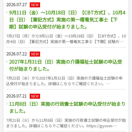
global.org/toeic/test/lr/guide01/schedule.html 成美堂出版の
2026.07.27
危険物取扱者
NEW
TOEIC&reg;L＆R公開テスト対策書はこちら（書籍紹介ページへリン
消防設備士
9月11日（金）～10月18日（日）【CBT方式】、10月4
ク） &nbsp;
登録販売者
日（日）【筆記方式】実施の第一種電気工事士【下
その他資格試験
期】試験の申込受付が始まりました。
7月27日（月）から9月11日（金）～10月18日（日）【CBT方式】、10
月4日（日）【筆記方式】実施の第一種電気工事士【下期】試験の申
込受付が始まりました。詳細はこちらでご確認ください。
https://www.shiken.or.jp/construction/first/ 成美堂出版の第一種電
2026.07.22
NEW
気工事士試験対策書シリーズはこちら（書籍紹介ページへリンク）
2027年1月31日（日）実施の介護福祉士試験の申込受
&nbsp; &nbsp;&nbsp;
付が始まりました。
7月22日（水）から2027年1月31日（日）実施の介護福祉士試験の申
込受付が始まりました。詳細はこちらでご確認ください。
https://www.sssc.or.jp/kaigo/tetsuzuki.html 成美堂出版の介護福祉
士試験対策書シリーズはこちら（書籍紹介ページへリンク）
2026.07.21
NEW
11月8日（日）実施の行政書士試験の申込受付が始まり
ました。
7月21日（火）から11月8日（日）実施の行政書士試験の申込受付が始
まりました。詳細はこちらでご確認ください。https://gyosei-
shiken.or.jp/ 成美堂出版の行政書士試験対策書シリーズはこちら（書