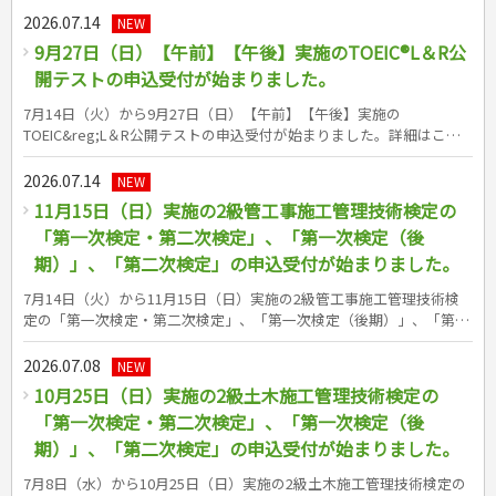
籍紹介ページへリンク）
2026.07.14
NEW
9月27日（日）【午前】【午後】実施のTOEIC®L＆R公
開テストの申込受付が始まりました。
7月14日（火）から9月27日（日）【午前】【午後】実施の
TOEIC&reg;L＆R公開テストの申込受付が始まりました。詳細はこち
らでご確認ください。https://www.iibc-
global.org/toeic/test/lr/guide01/schedule.html 成美堂出版の
2026.07.14
NEW
TOEIC&reg;L＆R公開テスト対策書はこちら（書籍紹介ページへリン
11月15日（日）実施の2級管工事施工管理技術検定の
ク） &nbsp;
「第一次検定・第二次検定」、「第一次検定（後
期）」、「第二次検定」の申込受付が始まりました。
7月14日（火）から11月15日（日）実施の2級管工事施工管理技術検
定の「第一次検定・第二次検定」、「第一次検定（後期）」、「第二
次検定」の申込受付が始まりました。詳細はこちらでご確認くださ
い。https://www.jctc.jp/exam/kankouji-2/ 成美堂出版の2級管工事施
2026.07.08
NEW
工管理技術検定対策書シリーズはこちら（書籍紹介ページへリンク）
10月25日（日）実施の2級土木施工管理技術検定の
&nbsp;
「第一次検定・第二次検定」、「第一次検定（後
期）」、「第二次検定」の申込受付が始まりました。
7月8日（水）から10月25日（日）実施の2級土木施工管理技術検定の