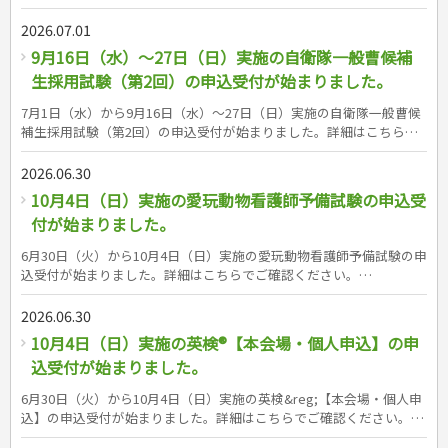
https://www.retio.or.jp/exam/schedule/ 成美堂出版の宅建士試験対
策書シリーズはこちら（書籍紹介ページへリンク） &nbsp;
2026.07.01
&nbsp;
9月16日（水）～27日（日）実施の自衛隊一般曹候補
生採用試験（第2回）の申込受付が始まりました。
7月1日（水）から9月16日（水）～27日（日）実施の自衛隊一般曹候
補生採用試験（第2回）の申込受付が始まりました。詳細はこちらで
ご確認ください。
https://www.mod.go.jp/gsdf/jieikanbosyu/about/recruit/ippansokoho.
2026.06.30
成美堂出版の自衛隊一般曹候補生採用試験対策書はこちら（書籍紹介
10月4日（日）実施の愛玩動物看護師予備試験の申込受
ページへリンク）
付が始まりました。
6月30日（火）から10月4日（日）実施の愛玩動物看護師予備試験の申
込受付が始まりました。詳細はこちらでご確認ください。
https://www.maff.go.jp/j/press/syouan/tikusui/260415.html 成美堂出
版の愛玩動物看護師試験対策書はこちら（書籍紹介ページへリンク）
2026.06.30
10月4日（日）実施の英検®【本会場・個人申込】の申
込受付が始まりました。
6月30日（火）から10月4日（日）実施の英検&reg;【本会場・個人申
込】の申込受付が始まりました。詳細はこちらでご確認ください。
https://www.eiken.or.jp/eiken/schedule/examinee/03/ 成美堂出版の