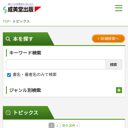
TOP
トピックス
本を探す
詳細検索へ
キーワード検索
書名・著者名のみで検索
ジャンル別検索
趣味・娯楽
スポーツ
生活・暮らし
トピックス
自然・アウトドア・ペット
スポーツルール
料理
健康と保育
娯楽・ゲーム・占い
野球
アウトドア
1
2
次の20件
手芸・クラフト
料理・レシピ